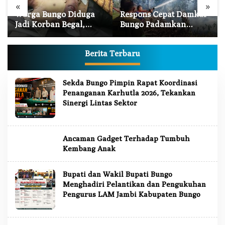
«
»
Warga Bungo Diduga
Respons Cepat Damkar
Jadi Korban Begal,
Bungo Padamkan
Meninggal Dunia
Kebakaran Lahan di
Akibat Luka Bacok
Sungai Mengkuang
Berita Terbaru
J
Sekda Bungo Pimpin Rapat Koordinasi
U
Penanganan Karhutla 2026, Tekankan
R
N
Sinergi Lintas Sektor
A
L
J
A
Ancaman Gadget Terhadap Tumbuh
M
Kembang Anak
B
I
Bupati dan Wakil Bupati Bungo
Menghadiri Pelantikan dan Pengukuhan
Pengurus LAM Jambi Kabupaten Bungo