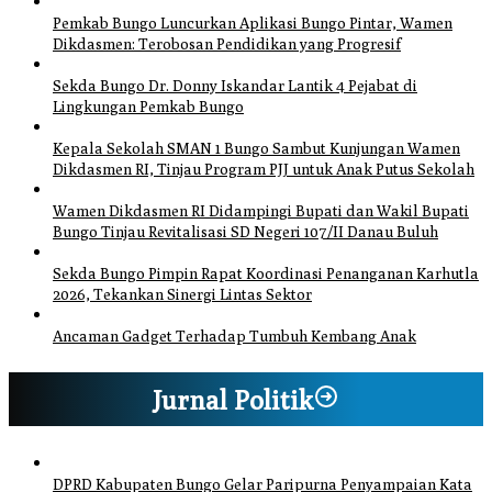
Pemkab Bungo Luncurkan Aplikasi Bungo Pintar, Wamen
Dikdasmen: Terobosan Pendidikan yang Progresif
Sekda Bungo Dr. Donny Iskandar Lantik 4 Pejabat di
Lingkungan Pemkab Bungo
Kepala Sekolah SMAN 1 Bungo Sambut Kunjungan Wamen
Dikdasmen RI, Tinjau Program PJJ untuk Anak Putus Sekolah
Wamen Dikdasmen RI Didampingi Bupati dan Wakil Bupati
Bungo Tinjau Revitalisasi SD Negeri 107/II Danau Buluh
Sekda Bungo Pimpin Rapat Koordinasi Penanganan Karhutla
2026, Tekankan Sinergi Lintas Sektor
Ancaman Gadget Terhadap Tumbuh Kembang Anak
Jurnal Politik
DPRD Kabupaten Bungo Gelar Paripurna Penyampaian Kata