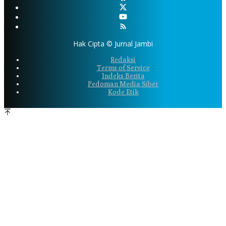
Hak Cipta © Jurnal Jambi
Redaksi
Terms of Service
Indeks Berita
Pedoman Media Siber
Kode Etik