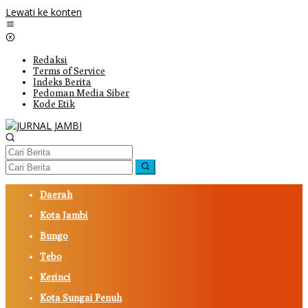
Lewati ke konten
Redaksi
Terms of Service
Indeks Berita
Pedoman Media Siber
Kode Etik
Daerah
Kota Jambi
Bungo
Tebo
Kerinci
Kota Sungai Penuh