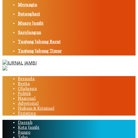
Merangin
Batanghari
Muaro Jambi
Sarolangun
Tanjung Jabung Barat
Tanjung Jabung Timur
Beranda
Berita
Olahraga
Politik
Nasional
Advetorial
Hukum & Kriminal
Peristiwa
Daerah
Kota Jambi
Bungo
Tebo