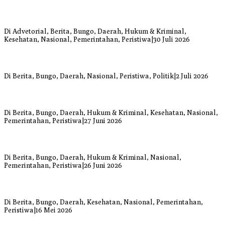
Bupati Bungo Pimpin Apel Pengukuhan dan Simulasi SOP Kampung
Siaga Bencana Jaya Setia
Di Advetorial, Berita, Bungo, Daerah, Hukum & Kriminal,
Kesehatan, Nasional, Pemerintahan, Peristiwa
|
30 Juli 2026
Anggi Doyok Resmi Lulus Sekolah Solidaritas PSI Batch-1, Siap
Perkuat Kiprah Politik dari Daerah
Di Berita, Bungo, Daerah, Nasional, Peristiwa, Politik
|
2 Juli 2026
Warga Bungo Diduga Jadi Korban Begal, Meninggal Dunia Akibat
Luka Bacok
Di Berita, Bungo, Daerah, Hukum & Kriminal, Kesehatan, Nasional,
Pemerintahan, Peristiwa
|
27 Juni 2026
Respons Cepat Damkar Bungo Padamkan Kebakaran Lahan di
Sungai Mengkuang
Di Berita, Bungo, Daerah, Hukum & Kriminal, Nasional,
Pemerintahan, Peristiwa
|
26 Juni 2026
Bupati dan Wakil Bupati Bungo Tinjau Posko Banjir dan Dapur
Umum di Sejumlah Titik
Di Berita, Bungo, Daerah, Kesehatan, Nasional, Pemerintahan,
Peristiwa
|
16 Mei 2026