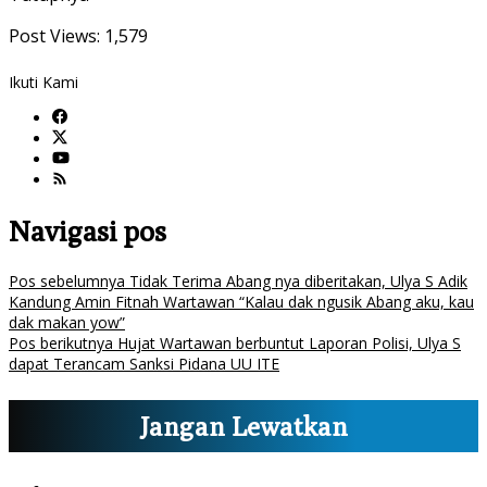
Post Views:
1,579
Ikuti Kami
Navigasi pos
Pos sebelumnya
Tidak Terima Abang nya diberitakan, Ulya S Adik
Kandung Amin Fitnah Wartawan “Kalau dak ngusik Abang aku, kau
dak makan yow”
Pos berikutnya
Hujat Wartawan berbuntut Laporan Polisi, Ulya S
dapat Terancam Sanksi Pidana UU ITE
Jangan Lewatkan