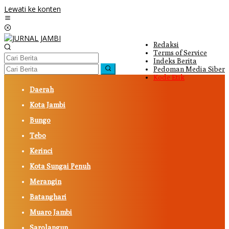
Lewati ke konten
Redaksi
Terms of Service
Indeks Berita
Pedoman Media Siber
Kode Etik
Daerah
Kota Jambi
Bungo
Tebo
Kerinci
Kota Sungai Penuh
Merangin
Batanghari
Muaro Jambi
Sarolangun