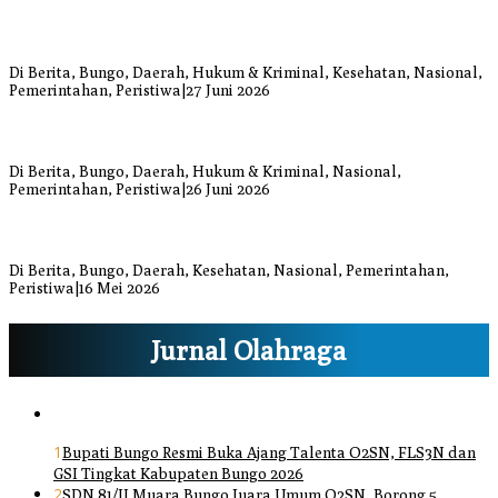
Warga Bungo Diduga Jadi Korban Begal, Meninggal Dunia Akibat
Luka Bacok
Di Berita, Bungo, Daerah, Hukum & Kriminal, Kesehatan, Nasional,
Pemerintahan, Peristiwa
|
27 Juni 2026
Respons Cepat Damkar Bungo Padamkan Kebakaran Lahan di
Sungai Mengkuang
Di Berita, Bungo, Daerah, Hukum & Kriminal, Nasional,
Pemerintahan, Peristiwa
|
26 Juni 2026
Bupati dan Wakil Bupati Bungo Tinjau Posko Banjir dan Dapur
Umum di Sejumlah Titik
Di Berita, Bungo, Daerah, Kesehatan, Nasional, Pemerintahan,
Peristiwa
|
16 Mei 2026
Jurnal Olahraga
1
Bupati Bungo Resmi Buka Ajang Talenta O2SN, FLS3N dan
GSI Tingkat Kabupaten Bungo 2026
2
SDN 81/II Muara Bungo Juara Umum O2SN, Borong 5