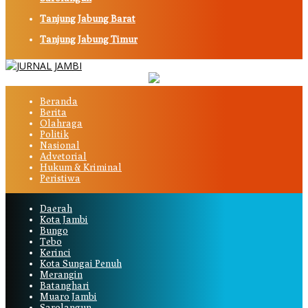
Tanjung Jabung Barat
Tanjung Jabung Timur
Beranda
Berita
Olahraga
Politik
Nasional
Advetorial
Hukum & Kriminal
Peristiwa
Daerah
Kota Jambi
Bungo
Tebo
Kerinci
Kota Sungai Penuh
Merangin
Batanghari
Muaro Jambi
Sarolangun