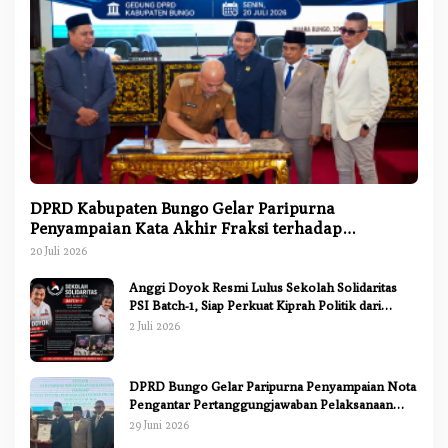
DPRD Kabupaten Bungo Gelar Paripurna
Penyampaian Kata Akhir Fraksi terhadap
Ranperda Pertanggungjawaban APBD 2025
20 Juli 2026
Anggi Doyok Resmi Lulus Sekolah Solidaritas
PSI Batch-1, Siap Perkuat Kiprah Politik dari
Daerah
2 Juli 2026
DPRD Bungo Gelar Paripurna Penyampaian Nota
Pengantar Pertanggungjawaban Pelaksanaan
APBD 2025
29 Juni 2026