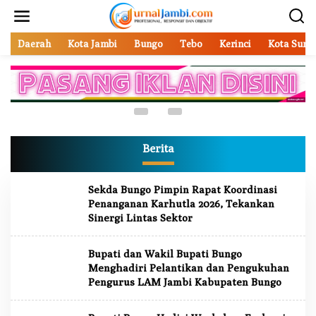
L
Advetorial
,
Berita
,
Bungo
,
Daerah
,
Nasional
,
e
Pemerintahan
w
a
Daerah
Kota Jambi
Bungo
Tebo
Kerinci
Kota Sung
Bupati dan Wakil Bupati Bungo Menghadiri
t
Pelantikan dan Pengukuhan Pengurus LAM Jambi
i
Kabupaten Bungo
k
3 Agustus 2026
e
k
o
n
t
Berita
e
n
Sekda Bungo Pimpin Rapat Koordinasi
Penanganan Karhutla 2026, Tekankan
Sinergi Lintas Sektor
Bupati dan Wakil Bupati Bungo
Menghadiri Pelantikan dan Pengukuhan
Pengurus LAM Jambi Kabupaten Bungo