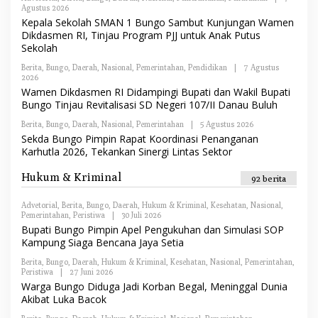
E
I
Agustus 2026
O
D
L
Kepala Sekolah SMAN 1 Bungo Sambut Kunjungan Wamen
A
E
K
Dikdasmen RI, Tinjau Program PJJ untuk Anak Putus
H
S
Sekolah
R
I
E
Berita
,
Bungo
,
D
Daerah
,
Nasional
,
Pemerintahan
,
Pendidikan
|
7 Agustus
2026
O
A
L
K
Wamen Dikdasmen RI Didampingi Bupati dan Wakil Bupati
E
S
Bungo Tinjau Revitalisasi SD Negeri 107/II Danau Buluh
H
I
R
Berita
,
Bungo
,
Daerah
,
Nasional
,
Pemerintahan
|
5 Agustus 2026
O
E
L
Sekda Bungo Pimpin Rapat Koordinasi Penanganan
D
E
A
Karhutla 2026, Tekankan Sinergi Lintas Sektor
H
K
R
S
E
Hukum & Kriminal
I
92 berita
D
A
K
Advetorial
,
Berita
,
Bungo
,
Daerah
,
Hukum & Kriminal
,
Kesehatan
,
Nasional
,
S
Pemerintahan
,
Peristiwa
|
30 Juli 2026
O
I
L
Bupati Bungo Pimpin Apel Pengukuhan dan Simulasi SOP
E
Kampung Siaga Bencana Jaya Setia
H
R
Berita
,
Bungo
,
Daerah
,
Hukum & Kriminal
,
Kesehatan
,
Nasional
,
Pemerintahan
,
E
Peristiwa
|
27 Juni 2026
O
D
L
Warga Bungo Diduga Jadi Korban Begal, Meninggal Dunia
A
E
K
Akibat Luka Bacok
H
S
R
I