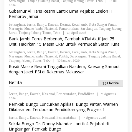
Sarolangun
,
Tanjung Jabung Barat
,
Tanjung Jabung Timur
,
Tebo
|
16 Juli
A
2026
O
K
L
Gubernur Al Haris Resmi Lantik Lima Pejabat Eselon II
S
E
I
Pemprov Jambi
H
R
Batanghari
,
Berita
,
Bungo
,
Daerah
,
Kerinci
,
Kota Jambi
,
Kota Sungai Penuh
,
E
Merangin
,
Muaro Jambi
,
Nasional
,
Pemerintahan
,
Sarolangun
,
Tanjung Jabung
D
Barat
,
Tanjung Jabung Timur
,
Tebo
|
23 April 2026
O
A
L
Bank Jambi Terus Berbenah, Tambah ATM Aktif Jadi 75
K
E
S
Unit, Hadirkan 15 Mesin CRM untuk Permudah Setor Tunai
H
I
R
Batanghari
,
Berita
,
Bungo
,
Daerah
,
Kerinci
,
Kota Jambi
,
Kota Sungai Penuh
,
E
Merangin
,
Muaro Jambi
,
Nasional
,
Politik
,
Sarolangun
,
Tanjung Jabung Barat
,
D
Tanjung Jabung Timur
,
Tebo
|
30 Januari 2026
O
A
L
Rusdi Masse Resmi Tinggalkan Nasdem, Kaesang Sambut
K
E
S
dengan Jaket PSI di Rakernas Makassar
H
I
R
E
Berita
351 berita
D
A
K
Berita
,
Bungo
,
Daerah
,
Nasional
,
Pemerintahan
,
Pendidikan
|
7 Agustus
S
2026
O
I
L
Pemkab Bungo Luncurkan Aplikasi Bungo Pintar, Wamen
E
Dikdasmen: Terobosan Pendidikan yang Progresif
H
R
Berita
,
Bungo
,
Daerah
,
Nasional
,
Pemerintahan
|
7 Agustus 2026
O
E
L
Sekda Bungo Dr. Donny Iskandar Lantik 4 Pejabat di
D
E
A
Lingkungan Pemkab Bungo
H
K