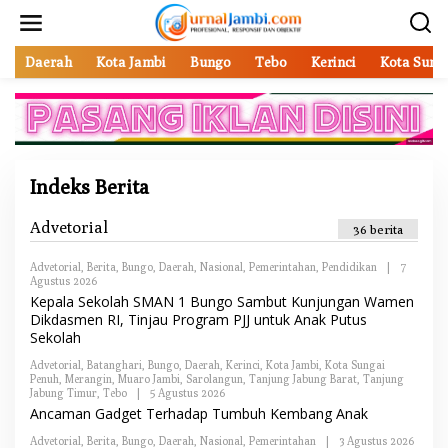
L
e
w
a
Daerah
Kota Jambi
Bungo
Tebo
Kerinci
Kota Sung
t
i
k
e
k
o
Indeks Berita
n
t
e
Advetorial
36 berita
|
n
1
9
Advetorial
,
Berita
,
Bungo
,
Daerah
,
Nasional
,
Pemerintahan
,
Pendidikan
|
7
F
Agustus 2026
O
E
L
Kepala Sekolah SMAN 1 Bungo Sambut Kunjungan Wamen
B
E
R
Dikdasmen RI, Tinjau Program PJJ untuk Anak Putus
H
U
Sekolah
R
A
E
R
Advetorial
,
Batanghari
D
,
Bungo
,
Daerah
,
Kerinci
,
Kota Jambi
,
Kota Sungai
I
Penuh
,
Merangin
A
,
Muaro Jambi
,
Sarolangun
,
Tanjung Jabung Barat
,
Tanjung
2
Jabung Timur
K
,
Tebo
|
5 Agustus 2026
O
0
S
L
Ancaman Gadget Terhadap Tumbuh Kembang Anak
1
I
E
8
H
O
Advetorial
,
Berita
,
Bungo
,
Daerah
,
Nasional
,
Pemerintahan
|
3 Agustus 2026
O