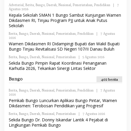
R
S
Advetorial
,
Berita
,
Bungo
,
Daerah
,
Nasional
,
Pemerintahan
,
Pendidikan
|
7
E
I
Agustus 2026
O
D
L
Kepala Sekolah SMAN 1 Bungo Sambut Kunjungan Wamen
A
E
K
Dikdasmen RI, Tinjau Program PJJ untuk Anak Putus
H
S
Sekolah
R
I
E
Berita
,
Bungo
,
D
Daerah
,
Nasional
,
Pemerintahan
,
Pendidikan
|
7 Agustus
2026
O
A
L
K
Wamen Dikdasmen RI Didampingi Bupati dan Wakil Bupati
E
S
Bungo Tinjau Revitalisasi SD Negeri 107/II Danau Buluh
H
I
R
Berita
,
Bungo
,
Daerah
,
Nasional
,
Pemerintahan
|
5 Agustus 2026
O
E
L
Sekda Bungo Pimpin Rapat Koordinasi Penanganan
D
E
A
Karhutla 2026, Tekankan Sinergi Lintas Sektor
H
K
R
S
E
Bungo
I
402 berita
D
A
K
Berita
,
Bungo
,
Daerah
,
Nasional
,
Pemerintahan
,
Pendidikan
|
7 Agustus
S
2026
O
I
L
Pemkab Bungo Luncurkan Aplikasi Bungo Pintar, Wamen
E
Dikdasmen: Terobosan Pendidikan yang Progresif
H
R
Berita
,
Bungo
,
Daerah
,
Nasional
,
Pemerintahan
|
7 Agustus 2026
O
E
L
Sekda Bungo Dr. Donny Iskandar Lantik 4 Pejabat di
D
E
A
Lingkungan Pemkab Bungo
H
K
R