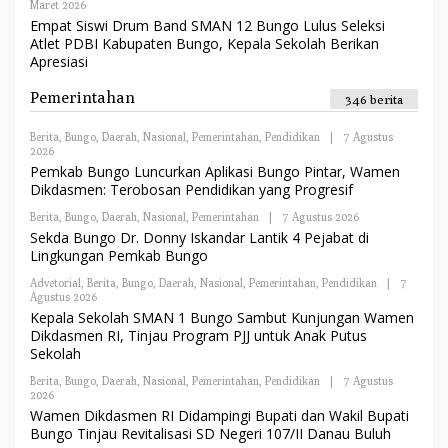
Maret 2026
O
D
L
Empat Siswi Drum Band SMAN 12 Bungo Lulus Seleksi
A
E
K
Atlet PDBI Kabupaten Bungo, Kepala Sekolah Berikan
H
S
Apresiasi
R
I
E
D
Pemerintahan
346 berita
A
K
S
Berita
,
Bungo
,
Daerah
,
Nasional
,
Pemerintahan
,
Pendidikan
|
7 Agustus
I
2026
O
L
Pemkab Bungo Luncurkan Aplikasi Bungo Pintar, Wamen
E
Dikdasmen: Terobosan Pendidikan yang Progresif
H
R
Berita
,
Bungo
,
Daerah
,
Nasional
,
Pemerintahan
|
7 Agustus 2026
O
E
L
Sekda Bungo Dr. Donny Iskandar Lantik 4 Pejabat di
D
E
A
Lingkungan Pemkab Bungo
H
K
R
S
Advetorial
,
Berita
,
Bungo
,
Daerah
,
Nasional
,
Pemerintahan
,
Pendidikan
|
7
E
I
Agustus 2026
O
D
L
Kepala Sekolah SMAN 1 Bungo Sambut Kunjungan Wamen
A
E
K
Dikdasmen RI, Tinjau Program PJJ untuk Anak Putus
H
S
Sekolah
R
I
E
Berita
,
Bungo
,
D
Daerah
,
Nasional
,
Pemerintahan
,
Pendidikan
|
7 Agustus
2026
O
A
L
K
Wamen Dikdasmen RI Didampingi Bupati dan Wakil Bupati
E
S
Bungo Tinjau Revitalisasi SD Negeri 107/II Danau Buluh
H
I