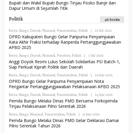
L
Bupati dan Wakil Bupati Bungo Tinjau Posko Banjir dan
A
E
K
Dapur Umum di Sejumlah Titik
H
S
R
I
E
Politik
46 berita
D
A
K
Berita
,
Bungo
,
Daerah
,
Nasional
,
Pemerintahan
,
Politik
|
20 Juli 2026
O
S
L
DPRD Kabupaten Bungo Gelar Paripurna Penyampaian
I
E
Kata Akhir Fraksi terhadap Ranperda Pertanggungjawaban
H
APBD 2025
R
E
Berita
,
Bungo
,
Daerah
,
Nasional
,
Peristiwa
,
Politik
|
2 Juli 2026
O
D
L
A
Anggi Doyok Resmi Lulus Sekolah Solidaritas PSI Batch-1,
E
K
Siap Perkuat Kiprah Politik dari Daerah
H
S
R
I
Berita
,
Bungo
,
Daerah
,
Nasional
,
Pemerintahan
,
Politik
|
29 Juni 2026
O
E
L
DPRD Bungo Gelar Paripurna Penyampaian Nota
D
E
A
Pengantar Pertanggungjawaban Pelaksanaan APBD 2025
H
K
R
S
Berita
,
Bungo
,
Daerah
,
Nasional
,
Pemerintahan
,
Politik
|
24 Juni 2026
O
E
I
L
Pemda Bungo Melalui Dinas PMD Bersama Forkopimda
D
E
A
Tinjau Pelaksanaan Pilrio Serentak 2026
H
K
R
S
Berita
,
Bungo
,
Nasional
,
Pemerintahan
,
Politik
|
15 Juni 2026
O
E
I
L
Pemda Bungo Melalui Dinas PMD Gelar Deklarasi Damai
D
E
A
Pilrio Serentak Tahun 2026
H
K
R
S