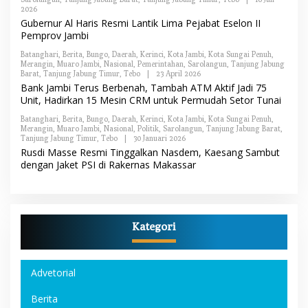
A
2026
O
K
L
Gubernur Al Haris Resmi Lantik Lima Pejabat Eselon II
S
E
I
Pemprov Jambi
H
R
Batanghari
,
Berita
,
Bungo
,
Daerah
,
Kerinci
,
Kota Jambi
,
Kota Sungai Penuh
,
E
Merangin
,
Muaro Jambi
,
Nasional
,
Pemerintahan
,
Sarolangun
,
Tanjung Jabung
D
Barat
,
Tanjung Jabung Timur
,
Tebo
|
23 April 2026
O
A
L
Bank Jambi Terus Berbenah, Tambah ATM Aktif Jadi 75
K
E
S
Unit, Hadirkan 15 Mesin CRM untuk Permudah Setor Tunai
H
I
R
Batanghari
,
Berita
,
Bungo
,
Daerah
,
Kerinci
,
Kota Jambi
,
Kota Sungai Penuh
,
E
Merangin
,
Muaro Jambi
,
Nasional
,
Politik
,
Sarolangun
,
Tanjung Jabung Barat
,
D
Tanjung Jabung Timur
,
Tebo
|
30 Januari 2026
O
A
L
Rusdi Masse Resmi Tinggalkan Nasdem, Kaesang Sambut
K
E
S
dengan Jaket PSI di Rakernas Makassar
H
I
R
E
D
A
K
Kategori
S
I
Advetorial
Berita