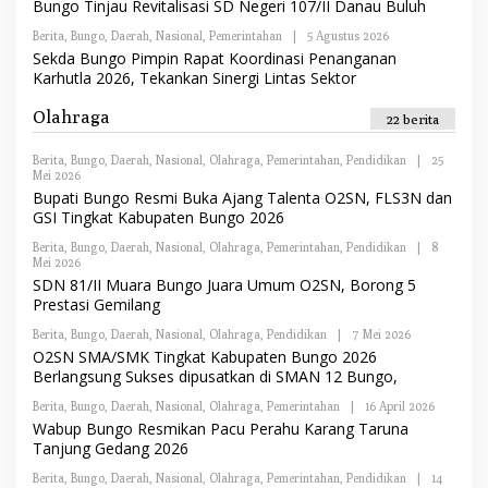
Bungo Tinjau Revitalisasi SD Negeri 107/II Danau Buluh
H
I
R
Berita
,
Bungo
,
Daerah
,
Nasional
,
Pemerintahan
|
5 Agustus 2026
O
E
L
Sekda Bungo Pimpin Rapat Koordinasi Penanganan
D
E
A
Karhutla 2026, Tekankan Sinergi Lintas Sektor
H
K
R
S
E
Olahraga
I
22 berita
D
A
K
Berita
,
Bungo
,
Daerah
,
Nasional
,
Olahraga
,
Pemerintahan
,
Pendidikan
|
25
S
Mei 2026
O
I
L
Bupati Bungo Resmi Buka Ajang Talenta O2SN, FLS3N dan
E
GSI Tingkat Kabupaten Bungo 2026
H
R
Berita
,
Bungo
,
Daerah
,
Nasional
,
Olahraga
,
Pemerintahan
,
Pendidikan
|
8
E
Mei 2026
O
D
L
SDN 81/II Muara Bungo Juara Umum O2SN, Borong 5
A
E
K
Prestasi Gemilang
H
S
R
I
Berita
,
Bungo
,
Daerah
,
Nasional
,
Olahraga
,
Pendidikan
|
7 Mei 2026
O
E
L
O2SN SMA/SMK Tingkat Kabupaten Bungo 2026
D
E
A
Berlangsung Sukses dipusatkan di SMAN 12 Bungo,
H
K
R
S
Berita
,
Bungo
,
Daerah
,
Nasional
,
Olahraga
,
Pemerintahan
|
16 April 2026
O
E
I
L
Wabup Bungo Resmikan Pacu Perahu Karang Taruna
D
E
A
Tanjung Gedang 2026
H
K
R
S
Berita
,
Bungo
,
Daerah
,
Nasional
,
Olahraga
,
Pemerintahan
,
Pendidikan
|
14
E
I