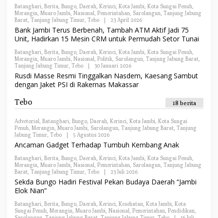
R
Batanghari
,
Berita
,
Bungo
,
Daerah
,
Kerinci
,
Kota Jambi
,
Kota Sungai Penuh
,
E
Merangin
,
Muaro Jambi
,
Nasional
,
Pemerintahan
,
Sarolangun
,
Tanjung Jabung
D
Barat
,
Tanjung Jabung Timur
,
Tebo
|
23 April 2026
O
A
L
Bank Jambi Terus Berbenah, Tambah ATM Aktif Jadi 75
K
E
S
Unit, Hadirkan 15 Mesin CRM untuk Permudah Setor Tunai
H
I
R
Batanghari
,
Berita
,
Bungo
,
Daerah
,
Kerinci
,
Kota Jambi
,
Kota Sungai Penuh
,
E
Merangin
,
Muaro Jambi
,
Nasional
,
Politik
,
Sarolangun
,
Tanjung Jabung Barat
,
D
Tanjung Jabung Timur
,
Tebo
|
30 Januari 2026
O
A
L
Rusdi Masse Resmi Tinggalkan Nasdem, Kaesang Sambut
K
E
S
dengan Jaket PSI di Rakernas Makassar
H
I
R
E
Tebo
18 berita
D
A
K
Advetorial
,
Batanghari
,
Bungo
,
Daerah
,
Kerinci
,
Kota Jambi
,
Kota Sungai
S
Penuh
,
Merangin
,
Muaro Jambi
,
Sarolangun
,
Tanjung Jabung Barat
,
Tanjung
I
Jabung Timur
,
Tebo
|
5 Agustus 2026
O
L
Ancaman Gadget Terhadap Tumbuh Kembang Anak
E
H
Batanghari
,
Berita
,
Bungo
,
Daerah
,
Kerinci
,
Kota Jambi
,
Kota Sungai Penuh
,
R
Merangin
,
Muaro Jambi
,
Nasional
,
Pemerintahan
,
Sarolangun
,
Tanjung Jabung
E
Barat
,
Tanjung Jabung Timur
,
Tebo
|
23 Juli 2026
O
D
L
Sekda Bungo Hadiri Festival Pekan Budaya Daerah “Jambi
A
E
Elok Nian”
K
H
S
R
I
Batanghari
,
Berita
,
Bungo
,
Daerah
,
Kerinci
,
Kesehatan
,
Kota Jambi
,
Kota
E
Sungai Penuh
,
Merangin
,
Muaro Jambi
,
Nasional
,
Pemerintahan
,
Pendidikan
,
D
Sarolangun
,
Tanjung Jabung Barat
,
Tanjung Jabung Timur
,
Tebo
|
16 Juli