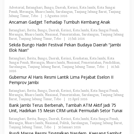
A
K
Advetorial
,
Batanghari
,
Bungo
,
Daerah
,
Kerinci
,
Kota Jambi
,
Kota Sungai
S
Penuh
,
Merangin
,
Muaro Jambi
,
Sarolangun
,
Tanjung Jabung Barat
,
Tanjung
I
Jabung Timur
,
Tebo
|
5 Agustus 2026
O
L
Ancaman Gadget Terhadap Tumbuh Kembang Anak
E
H
Batanghari
,
Berita
,
Bungo
,
Daerah
,
Kerinci
,
Kota Jambi
,
Kota Sungai Penuh
,
R
Merangin
,
Muaro Jambi
,
Nasional
,
Pemerintahan
,
Sarolangun
,
Tanjung Jabung
E
Barat
,
Tanjung Jabung Timur
,
Tebo
|
23 Juli 2026
O
D
L
Sekda Bungo Hadiri Festival Pekan Budaya Daerah “Jambi
A
E
Elok Nian”
K
H
S
R
I
Batanghari
,
Berita
,
Bungo
,
Daerah
,
Kerinci
,
Kesehatan
,
Kota Jambi
,
Kota
E
Sungai Penuh
,
Merangin
,
Muaro Jambi
,
Nasional
,
Pemerintahan
,
Pendidikan
,
D
Sarolangun
,
Tanjung Jabung Barat
,
Tanjung Jabung Timur
,
Tebo
|
16 Juli
A
2026
O
K
L
Gubernur Al Haris Resmi Lantik Lima Pejabat Eselon II
S
E
I
Pemprov Jambi
H
R
Batanghari
,
Berita
,
Bungo
,
Daerah
,
Kerinci
,
Kota Jambi
,
Kota Sungai Penuh
,
E
Merangin
,
Muaro Jambi
,
Nasional
,
Pemerintahan
,
Sarolangun
,
Tanjung Jabung
D
Barat
,
Tanjung Jabung Timur
,
Tebo
|
23 April 2026
O
A
L
Bank Jambi Terus Berbenah, Tambah ATM Aktif Jadi 75
K
E
S
Unit, Hadirkan 15 Mesin CRM untuk Permudah Setor Tunai
H
I
R
Batanghari
,
Berita
,
Bungo
,
Daerah
,
Kerinci
,
Kota Jambi
,
Kota Sungai Penuh
,
E
Merangin
,
Muaro Jambi
,
Nasional
,
Politik
,
Sarolangun
,
Tanjung Jabung Barat
,
D
Tanjung Jabung Timur
,
Tebo
|
30 Januari 2026
O
A
L
Rusdi Masse Resmi Tinggalkan Nasdem, Kaesang Sambut
K