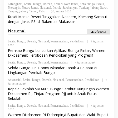
R
Batanghari
,
Berita
,
Bungo
,
Daerah
,
Kerinci
,
Kota Jambi
,
Kota Sungai Penuh
,
E
Merangin
,
Muaro Jambi
,
Nasional
,
Politik
,
Sarolangun
,
Tanjung Jabung Barat
,
D
Tanjung Jabung Timur
,
Tebo
|
30 Januari 2026
O
A
L
Rusdi Masse Resmi Tinggalkan Nasdem, Kaesang Sambut
K
E
S
dengan Jaket PSI di Rakernas Makassar
H
I
R
E
Nasional
410 berita
D
A
K
Berita
,
Bungo
,
Daerah
,
Nasional
,
Pemerintahan
,
Pendidikan
|
7 Agustus
S
2026
O
I
L
Pemkab Bungo Luncurkan Aplikasi Bungo Pintar, Wamen
E
Dikdasmen: Terobosan Pendidikan yang Progresif
H
R
Berita
,
Bungo
,
Daerah
,
Nasional
,
Pemerintahan
|
7 Agustus 2026
O
E
L
Sekda Bungo Dr. Donny Iskandar Lantik 4 Pejabat di
D
E
A
Lingkungan Pemkab Bungo
H
K
R
S
Advetorial
,
Berita
,
Bungo
,
Daerah
,
Nasional
,
Pemerintahan
,
Pendidikan
|
7
E
I
Agustus 2026
O
D
L
Kepala Sekolah SMAN 1 Bungo Sambut Kunjungan Wamen
A
E
K
Dikdasmen RI, Tinjau Program PJJ untuk Anak Putus
H
S
Sekolah
R
I
E
Berita
,
Bungo
,
D
Daerah
,
Nasional
,
Pemerintahan
,
Pendidikan
|
7 Agustus
2026
O
A
L
K
Wamen Dikdasmen RI Didampingi Bupati dan Wakil Bupati
E
S