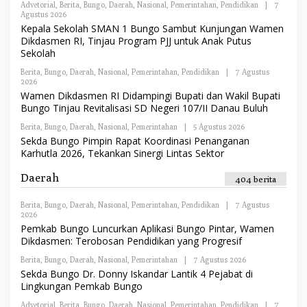
S
Advetorial
,
Berita
,
Bungo
,
Daerah
,
Nasional
,
Pemerintahan
,
Pendidikan
|
7
E
I
Agustus 2026
O
D
L
Kepala Sekolah SMAN 1 Bungo Sambut Kunjungan Wamen
A
E
K
Dikdasmen RI, Tinjau Program PJJ untuk Anak Putus
H
S
Sekolah
R
I
E
Berita
,
Bungo
,
D
Daerah
,
Nasional
,
Pemerintahan
,
Pendidikan
|
7 Agustus
2026
O
A
L
K
Wamen Dikdasmen RI Didampingi Bupati dan Wakil Bupati
E
S
Bungo Tinjau Revitalisasi SD Negeri 107/II Danau Buluh
H
I
R
Berita
,
Bungo
,
Daerah
,
Nasional
,
Pemerintahan
|
5 Agustus 2026
O
E
L
Sekda Bungo Pimpin Rapat Koordinasi Penanganan
D
E
A
Karhutla 2026, Tekankan Sinergi Lintas Sektor
H
K
R
S
E
Daerah
I
404 berita
D
A
K
Berita
,
Bungo
,
Daerah
,
Nasional
,
Pemerintahan
,
Pendidikan
|
7 Agustus
S
2026
O
I
L
Pemkab Bungo Luncurkan Aplikasi Bungo Pintar, Wamen
E
Dikdasmen: Terobosan Pendidikan yang Progresif
H
R
Berita
,
Bungo
,
Daerah
,
Nasional
,
Pemerintahan
|
7 Agustus 2026
O
E
L
Sekda Bungo Dr. Donny Iskandar Lantik 4 Pejabat di
D
E
A
Lingkungan Pemkab Bungo
H
K
R
S
Advetorial
,
Berita
,
Bungo
,
Daerah
,
Nasional
,
Pemerintahan
,
Pendidikan
|
7