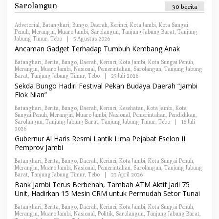
E
Sarolangun
I
30 berita
D
A
K
Advetorial
,
Batanghari
,
Bungo
,
Daerah
,
Kerinci
,
Kota Jambi
,
Kota Sungai
S
Penuh
,
Merangin
,
Muaro Jambi
,
Sarolangun
,
Tanjung Jabung Barat
,
Tanjung
I
Jabung Timur
,
Tebo
|
5 Agustus 2026
O
L
Ancaman Gadget Terhadap Tumbuh Kembang Anak
E
H
Batanghari
,
Berita
,
Bungo
,
Daerah
,
Kerinci
,
Kota Jambi
,
Kota Sungai Penuh
,
R
Merangin
,
Muaro Jambi
,
Nasional
,
Pemerintahan
,
Sarolangun
,
Tanjung Jabung
E
Barat
,
Tanjung Jabung Timur
,
Tebo
|
23 Juli 2026
O
D
L
Sekda Bungo Hadiri Festival Pekan Budaya Daerah “Jambi
A
E
Elok Nian”
K
H
S
R
I
Batanghari
,
Berita
,
Bungo
,
Daerah
,
Kerinci
,
Kesehatan
,
Kota Jambi
,
Kota
E
Sungai Penuh
,
Merangin
,
Muaro Jambi
,
Nasional
,
Pemerintahan
,
Pendidikan
,
D
Sarolangun
,
Tanjung Jabung Barat
,
Tanjung Jabung Timur
,
Tebo
|
16 Juli
A
2026
O
K
L
Gubernur Al Haris Resmi Lantik Lima Pejabat Eselon II
S
E
I
Pemprov Jambi
H
R
Batanghari
,
Berita
,
Bungo
,
Daerah
,
Kerinci
,
Kota Jambi
,
Kota Sungai Penuh
,
E
Merangin
,
Muaro Jambi
,
Nasional
,
Pemerintahan
,
Sarolangun
,
Tanjung Jabung
D
Barat
,
Tanjung Jabung Timur
,
Tebo
|
23 April 2026
O
A
L
Bank Jambi Terus Berbenah, Tambah ATM Aktif Jadi 75
K
E
S
Unit, Hadirkan 15 Mesin CRM untuk Permudah Setor Tunai
H
I
R
Batanghari
,
Berita
,
Bungo
,
Daerah
,
Kerinci
,
Kota Jambi
,
Kota Sungai Penuh
,
E
Merangin
,
Muaro Jambi
,
Nasional
,
Politik
,
Sarolangun
,
Tanjung Jabung Barat
,
D