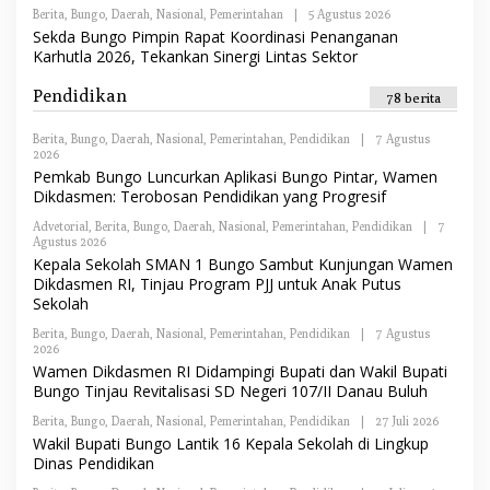
R
Berita
,
Bungo
,
Daerah
,
Nasional
,
Pemerintahan
|
5 Agustus 2026
O
E
L
Sekda Bungo Pimpin Rapat Koordinasi Penanganan
D
E
A
Karhutla 2026, Tekankan Sinergi Lintas Sektor
H
K
R
S
E
Pendidikan
I
78 berita
D
A
K
Berita
,
Bungo
,
Daerah
,
Nasional
,
Pemerintahan
,
Pendidikan
|
7 Agustus
S
2026
O
I
L
Pemkab Bungo Luncurkan Aplikasi Bungo Pintar, Wamen
E
Dikdasmen: Terobosan Pendidikan yang Progresif
H
R
Advetorial
,
Berita
,
Bungo
,
Daerah
,
Nasional
,
Pemerintahan
,
Pendidikan
|
7
E
Agustus 2026
O
D
L
Kepala Sekolah SMAN 1 Bungo Sambut Kunjungan Wamen
A
E
K
Dikdasmen RI, Tinjau Program PJJ untuk Anak Putus
H
S
Sekolah
R
I
E
Berita
,
Bungo
,
D
Daerah
,
Nasional
,
Pemerintahan
,
Pendidikan
|
7 Agustus
2026
O
A
L
K
Wamen Dikdasmen RI Didampingi Bupati dan Wakil Bupati
E
S
Bungo Tinjau Revitalisasi SD Negeri 107/II Danau Buluh
H
I
R
Berita
,
Bungo
,
Daerah
,
Nasional
,
Pemerintahan
,
Pendidikan
|
27 Juli 2026
O
E
L
Wakil Bupati Bungo Lantik 16 Kepala Sekolah di Lingkup
D
E
A
Dinas Pendidikan
H
K
R
S