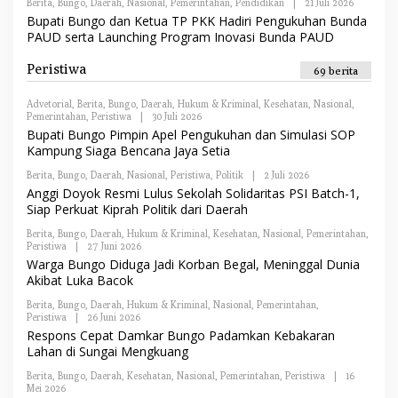
Berita
,
Bungo
,
Daerah
,
Nasional
,
Pemerintahan
,
Pendidikan
|
21 Juli 2026
O
E
I
L
Bupati Bungo dan Ketua TP PKK Hadiri Pengukuhan Bunda
D
E
A
PAUD serta Launching Program Inovasi Bunda PAUD
H
K
R
S
E
Peristiwa
I
69 berita
D
A
K
Advetorial
,
Berita
,
Bungo
,
Daerah
,
Hukum & Kriminal
,
Kesehatan
,
Nasional
,
S
Pemerintahan
,
Peristiwa
|
30 Juli 2026
O
I
L
Bupati Bungo Pimpin Apel Pengukuhan dan Simulasi SOP
E
Kampung Siaga Bencana Jaya Setia
H
R
Berita
,
Bungo
,
Daerah
,
Nasional
,
Peristiwa
,
Politik
|
2 Juli 2026
O
E
L
Anggi Doyok Resmi Lulus Sekolah Solidaritas PSI Batch-1,
D
E
A
Siap Perkuat Kiprah Politik dari Daerah
H
K
R
S
Berita
,
Bungo
,
Daerah
,
Hukum & Kriminal
,
Kesehatan
,
Nasional
,
Pemerintahan
,
E
I
Peristiwa
|
27 Juni 2026
O
D
L
Warga Bungo Diduga Jadi Korban Begal, Meninggal Dunia
A
E
K
Akibat Luka Bacok
H
S
R
I
Berita
,
Bungo
,
Daerah
,
Hukum & Kriminal
,
Nasional
,
Pemerintahan
,
E
Peristiwa
|
26 Juni 2026
O
D
L
Respons Cepat Damkar Bungo Padamkan Kebakaran
A
E
K
Lahan di Sungai Mengkuang
H
S
R
I
Berita
,
Bungo
,
Daerah
,
Kesehatan
,
Nasional
,
Pemerintahan
,
Peristiwa
|
16
E
Mei 2026
O
D