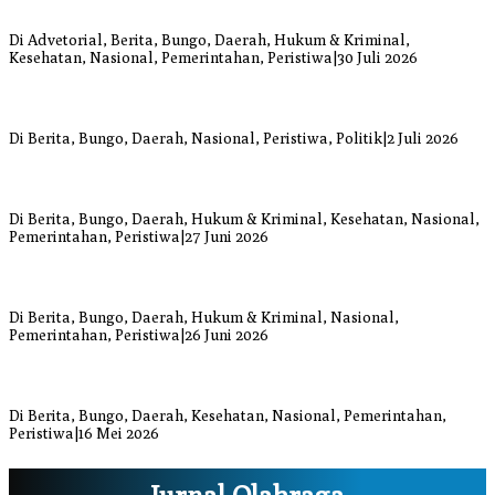
Bupati Bungo Pimpin Apel Pengukuhan dan Simulasi SOP Kampung
Siaga Bencana Jaya Setia
Di Advetorial, Berita, Bungo, Daerah, Hukum & Kriminal,
Kesehatan, Nasional, Pemerintahan, Peristiwa
|
30 Juli 2026
Anggi Doyok Resmi Lulus Sekolah Solidaritas PSI Batch-1, Siap
Perkuat Kiprah Politik dari Daerah
Di Berita, Bungo, Daerah, Nasional, Peristiwa, Politik
|
2 Juli 2026
Warga Bungo Diduga Jadi Korban Begal, Meninggal Dunia Akibat
Luka Bacok
Di Berita, Bungo, Daerah, Hukum & Kriminal, Kesehatan, Nasional,
Pemerintahan, Peristiwa
|
27 Juni 2026
Respons Cepat Damkar Bungo Padamkan Kebakaran Lahan di
Sungai Mengkuang
Di Berita, Bungo, Daerah, Hukum & Kriminal, Nasional,
Pemerintahan, Peristiwa
|
26 Juni 2026
Bupati dan Wakil Bupati Bungo Tinjau Posko Banjir dan Dapur
Umum di Sejumlah Titik
Di Berita, Bungo, Daerah, Kesehatan, Nasional, Pemerintahan,
Peristiwa
|
16 Mei 2026