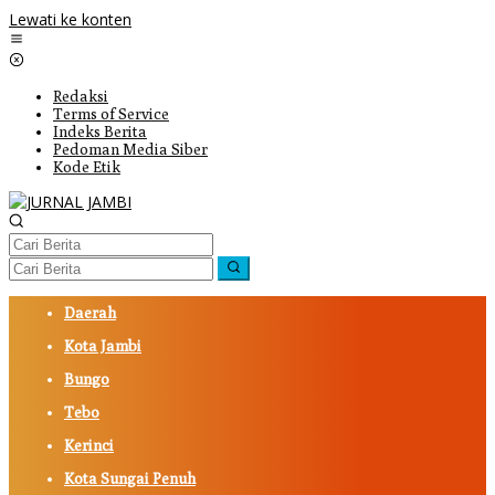
Lewati ke konten
Redaksi
Terms of Service
Indeks Berita
Pedoman Media Siber
Kode Etik
Daerah
Kota Jambi
Bungo
Tebo
Kerinci
Kota Sungai Penuh