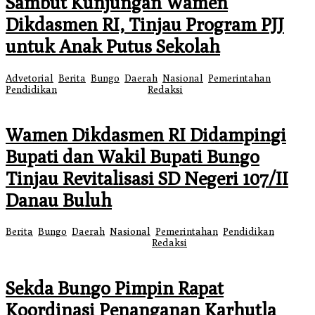
Sambut Kunjungan Wamen
Dikdasmen RI, Tinjau Program PJJ
untuk Anak Putus Sekolah
Advetorial
,
Berita
,
Bungo
,
Daerah
,
Nasional
,
Pemerintahan
,
Pendidikan
|
7 Agustus 2026
oleh
Redaksi
Wamen Dikdasmen RI Didampingi
Bupati dan Wakil Bupati Bungo
Tinjau Revitalisasi SD Negeri 107/II
Danau Buluh
Berita
,
Bungo
,
Daerah
,
Nasional
,
Pemerintahan
,
Pendidikan
|
7
Agustus 2026
7 Agustus 2026
oleh
Redaksi
Sekda Bungo Pimpin Rapat
Koordinasi Penanganan Karhutla