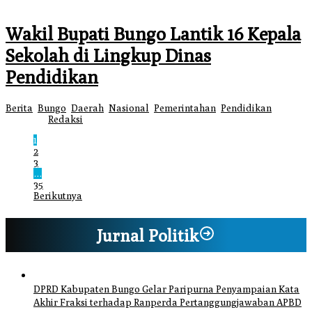
Wakil Bupati Bungo Lantik 16 Kepala
Sekolah di Lingkup Dinas
Pendidikan
Berita
,
Bungo
,
Daerah
,
Nasional
,
Pemerintahan
,
Pendidikan
|
27 Juli
2026
oleh
Redaksi
1
2
3
…
35
Berikutnya
Jurnal Politik
DPRD Kabupaten Bungo Gelar Paripurna Penyampaian Kata
Akhir Fraksi terhadap Ranperda Pertanggungjawaban APBD