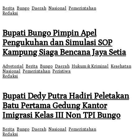
Berita
,
Bungo
,
Daerah
,
Nasional
,
Pemerintahan
|
31 Juli 2026
oleh
Redaksi
Bupati Bungo Pimpin Apel
Pengukuhan dan Simulasi SOP
Kampung Siaga Bencana Jaya Setia
Advetorial
,
Berita
,
Bungo
,
Daerah
,
Hukum & Kriminal
,
Kesehatan
,
Nasional
,
Pemerintahan
,
Peristiwa
|
30 Juli 2026
31 Juli 2026
oleh
Redaksi
Bupati Dedy Putra Hadiri Peletakan
Batu Pertama Gedung Kantor
Imigrasi Kelas III Non TPI Bungo
Berita
,
Bungo
,
Daerah
,
Nasional
,
Pemerintahan
|
30 Juli 2026
oleh
Redaksi