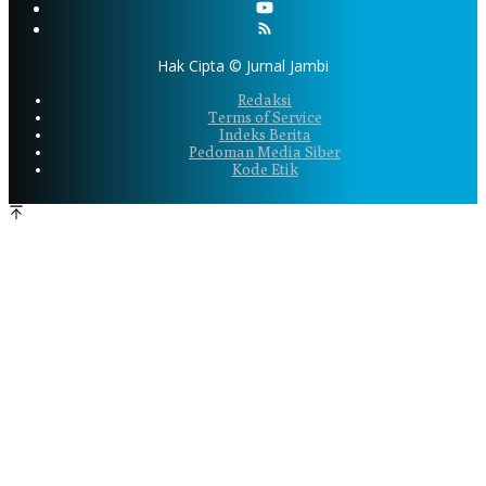
Hak Cipta © Jurnal Jambi
Redaksi
Terms of Service
Indeks Berita
Pedoman Media Siber
Kode Etik