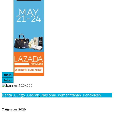
tutup
tutup
Berita
,
Bungo
,
Daerah
,
Nasional
,
Pemerintahan
,
Pendidikan
Pemkab Bungo Luncurkan Aplikasi Bungo Pintar, Wamen
Dikdasmen: Terobosan Pendidikan yang Progresif
7 Agustus 2026