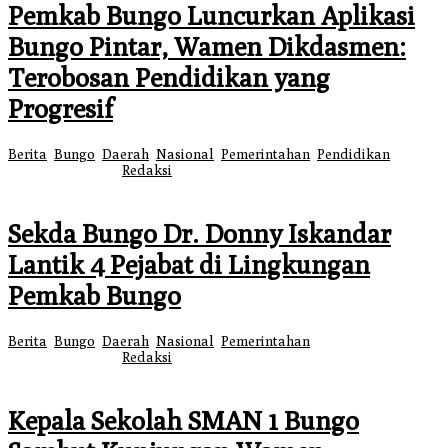
Pemkab Bungo Luncurkan Aplikasi
Bungo Pintar, Wamen Dikdasmen:
Terobosan Pendidikan yang
Progresif
Berita
,
Bungo
,
Daerah
,
Nasional
,
Pemerintahan
,
Pendidikan
|
7
Agustus 2026
oleh
Redaksi
Sekda Bungo Dr. Donny Iskandar
Lantik 4 Pejabat di Lingkungan
Pemkab Bungo
Berita
,
Bungo
,
Daerah
,
Nasional
,
Pemerintahan
|
7 Agustus 2026
7
Agustus 2026
oleh
Redaksi
Kepala Sekolah SMAN 1 Bungo