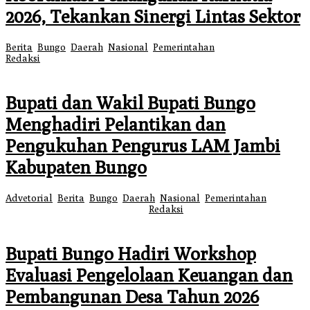
2026, Tekankan Sinergi Lintas Sektor
Berita
,
Bungo
,
Daerah
,
Nasional
,
Pemerintahan
|
5 Agustus 2026
oleh
Redaksi
Bupati dan Wakil Bupati Bungo
Menghadiri Pelantikan dan
Pengukuhan Pengurus LAM Jambi
Kabupaten Bungo
Advetorial
,
Berita
,
Bungo
,
Daerah
,
Nasional
,
Pemerintahan
|
3
Agustus 2026
3 Agustus 2026
oleh
Redaksi
Bupati Bungo Hadiri Workshop
Evaluasi Pengelolaan Keuangan dan
Pembangunan Desa Tahun 2026