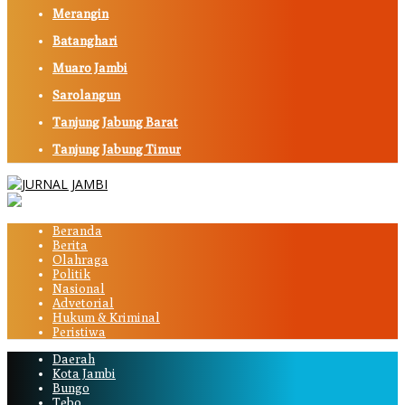
Merangin
Batanghari
Muaro Jambi
Sarolangun
Tanjung Jabung Barat
Tanjung Jabung Timur
Beranda
Berita
Olahraga
Politik
Nasional
Advetorial
Hukum & Kriminal
Peristiwa
Daerah
Kota Jambi
Bungo
Tebo