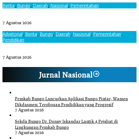
Berita
,
Bungo
,
Daerah
,
Nasional
,
Pemerintahan
Sekda Bungo Dr. Donny Iskandar Lantik 4 Pejabat di Lingkungan
Pemkab Bungo
7 Agustus 2026
Advetorial
,
Berita
,
Bungo
,
Daerah
,
Nasional
,
Pemerintahan
,
Pendidikan
Kepala Sekolah SMAN 1 Bungo Sambut Kunjungan Wamen
Dikdasmen RI, Tinjau Program PJJ untuk Anak Putus Sekolah
7 Agustus 2026
Jurnal Nasional
Pemkab Bungo Luncurkan Aplikasi Bungo Pintar, Wamen
Dikdasmen: Terobosan Pendidikan yang Progresif
7 Agustus 2026
Sekda Bungo Dr. Donny Iskandar Lantik 4 Pejabat di
Lingkungan Pemkab Bungo
7 Agustus 2026