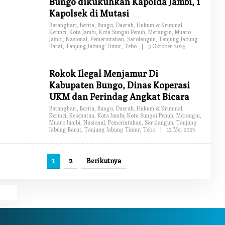
Bungo dikukuhkan Kapolda Jambi, 1
D
Kapolsek di Mutasi
A
K
Batanghari
,
Berita
,
Bungo
,
Daerah
,
Hukum & Kriminal
,
S
Kerinci
,
Kota Jambi
,
Kota Sungai Penuh
,
Merangin
,
Muaro
I
Jambi
,
Nasional
,
Pemerintahan
,
Sarolangun
,
Tanjung Jabung
Barat
,
Tanjung Jabung Timur
,
Tebo
|
3 Oktober 2025
O
L
E
H
Rokok Ilegal Menjamur Di
R
E
Kabupaten Bungo, Dinas Koperasi
D
UKM dan Perindag Angkat Bicara
A
K
Batanghari
,
Berita
,
Bungo
,
Daerah
,
Hukum & Kriminal
,
S
Kerinci
,
Kesehatan
,
Kota Jambi
,
Kota Sungai Penuh
,
Merangin
,
I
Muaro Jambi
,
Nasional
,
Pemerintahan
,
Sarolangun
,
Tanjung
Jabung Barat
,
Tanjung Jabung Timur
,
Tebo
|
12 Mei 2025
O
L
E
H
R
1
2
Berikutnya
E
D
A
K
S
I