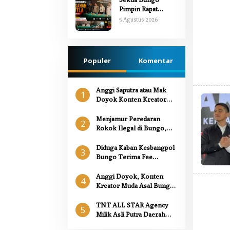
Revitalisasi SD
Pimpin Rapat
Negeri 107/II
Koordinasi
5 Agustus 2026
Danau Buluh
Penanganan
Karhutla 2026,
Tekankan Sinergi
Lintas Sektor
Populer
Komentar
Anggi Saputra atau Mak
1
Doyok Konten Kreator
Sukses asal Muara Bungo
Mencoba Peruntungan di
Menjamur Peredaran
2
Dunia Politik
Rokok Ilegal di Bungo,
Satpol-PP Bungo Serahkan
Sitaan ke Polres Bungo,
Diduga Kaban Kesbangpol
3
Kanit Tipidter ” Kita Dalami
Bungo Terima Fee
dan Panggil saksi “
Pembelian Alat Berat
Loader Seharga 1.5M
Anggi Doyok, Konten
4
Kreator Muda Asal Bungo
yang Konsisten Berbagi
untuk Sesama
TNT ALL STAR Agency
5
Milik Asli Putra Daerah
Bungo, Rebut Gelar Juara 1