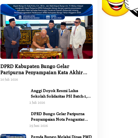
Batanghari
,
Berita
,
Bungo
,
Daerah
,
Kerinci
,
Kesehatan
,
Kota Jambi
,
K
Jambi
,
Nasional
,
Pemerintahan
,
Pendidikan
,
Sarolangun
,
Tanjung Jabu
Tebo
ubernur Al Haris Resmi Lantik L
DPRD Kabupaten Bungo Gelar
Paripurna Penyampaian Kata Akhir
selon II Pemprov Jambi
Fraksi terhadap Ranperda
20 Juli 2026
Pertanggungjawaban APBD 2025
Juli 2026
Anggi Doyok Resmi Lulus
Sekolah Solidaritas PSI Batch-1,
Siap Perkuat Kiprah Politik dari
2 Juli 2026
Daerah
DPRD Bungo Gelar Paripurna
Penyampaian Nota Pengantar
Pertanggungjawaban Pelaksanaan
29 Juni 2026
APBD 2025
Pemda Bungo Melalui Dinas PMD