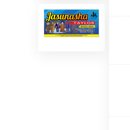
Nasional Membuka
Rekrutmen Host Baru Cp.
+62 819-4013-119