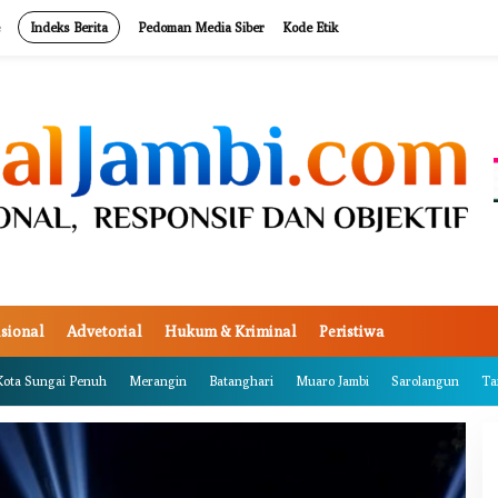
Indeks Berita
Pedoman Media Siber
Kode Etik
sional
Advetorial
Hukum & Kriminal
Peristiwa
Kota Sungai Penuh
Merangin
Batanghari
Muaro Jambi
Sarolangun
Ta