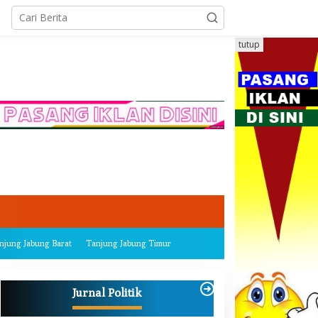
tutup
njung Jabung Barat
Tanjung Jabung Timur
Jurnal Politik