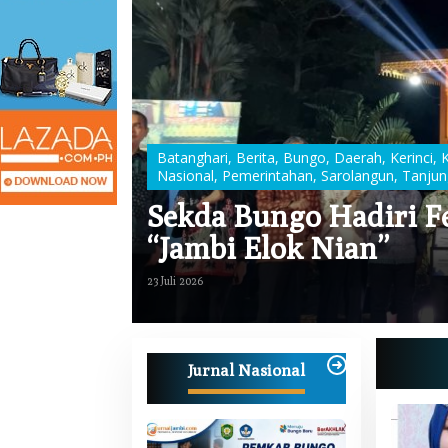
Batanghari
,
Berita
,
Bungo
,
Daerah
,
Kerinci
,
Nasional
,
Pemerintahan
,
Sarolangun
,
Tanjun
n
,
Muaro Jambi
,
Sekda Bungo Hadiri F
ng Anak
“Jambi Elok Nian”
23 Juli 2026
Jurnal Nasional