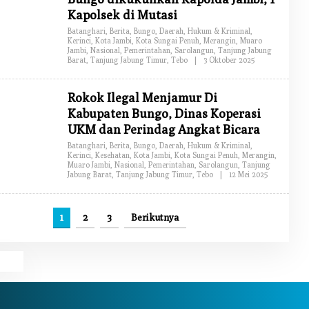
D
Kapolsek di Mutasi
A
K
Batanghari
,
Berita
,
Bungo
,
Daerah
,
Hukum & Kriminal
,
S
Kerinci
,
Kota Jambi
,
Kota Sungai Penuh
,
Merangin
,
Muaro
I
Jambi
,
Nasional
,
Pemerintahan
,
Sarolangun
,
Tanjung Jabung
Barat
,
Tanjung Jabung Timur
,
Tebo
|
3 Oktober 2025
O
L
E
H
Rokok Ilegal Menjamur Di
R
E
Kabupaten Bungo, Dinas Koperasi
D
UKM dan Perindag Angkat Bicara
A
K
Batanghari
,
Berita
,
Bungo
,
Daerah
,
Hukum & Kriminal
,
S
Kerinci
,
Kesehatan
,
Kota Jambi
,
Kota Sungai Penuh
,
Merangin
,
I
Muaro Jambi
,
Nasional
,
Pemerintahan
,
Sarolangun
,
Tanjung
Jabung Barat
,
Tanjung Jabung Timur
,
Tebo
|
12 Mei 2025
O
L
E
H
R
1
2
3
Berikutnya
E
D
A
K
S
I