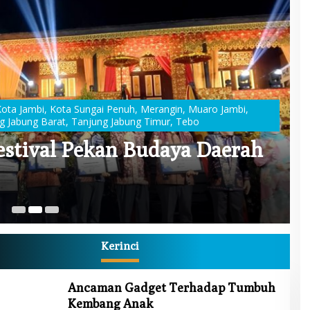
Kota Jambi
,
Kota Sungai Penuh
,
Merangin
,
Muaro Jambi
,
g Jabung Barat
,
Tanjung Jabung Timur
,
Tebo
estival Pekan Budaya Daerah
G
E
16 
Kerinci
Ancaman Gadget Terhadap Tumbuh
Kembang Anak