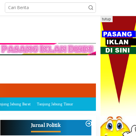
tutup
njung Jabung Barat
Tanjung Jabung Timur
Jurnal Politik