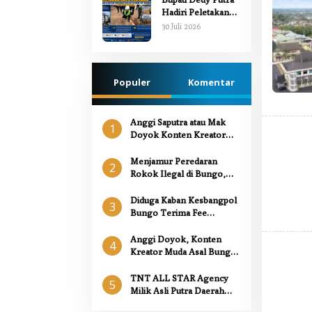
Bencana Jaya Setia
Hadiri Peletakan
Batu Pertama
30 Juli 2026
Gedung Kantor
Imigrasi Kelas III
Non TPI Bungo
Populer
Komentar
Anggi Saputra atau Mak
1
Doyok Konten Kreator
Sukses asal Muara Bungo
Mencoba Peruntungan di
Menjamur Peredaran
2
Dunia Politik
Rokok Ilegal di Bungo,
Satpol-PP Bungo Serahkan
Sitaan ke Polres Bungo,
Diduga Kaban Kesbangpol
3
Kanit Tipidter ” Kita Dalami
Bungo Terima Fee
dan Panggil saksi “
Pembelian Alat Berat
Loader Seharga 1.5M
Anggi Doyok, Konten
4
Kreator Muda Asal Bungo
yang Konsisten Berbagi
untuk Sesama
TNT ALL STAR Agency
5
Milik Asli Putra Daerah
Bungo, Rebut Gelar Juara 1