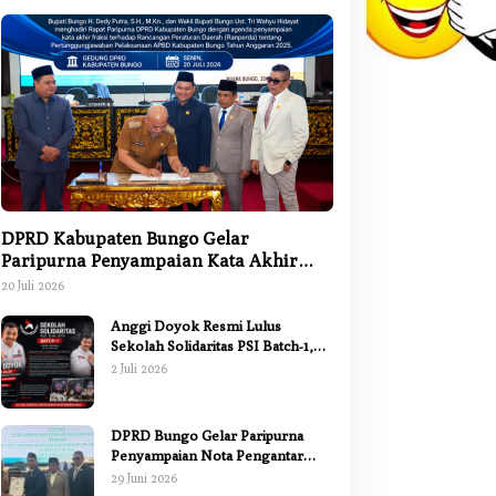
Batanghari
,
Berita
,
Bungo
,
Daerah
,
Kerinci
,
Kesehatan
,
Kota Jambi
,
K
Jambi
,
Nasional
,
Pemerintahan
,
Pendidikan
,
Sarolangun
,
Tanjung Jabu
Tebo
ubernur Al Haris Resmi Lantik L
DPRD Kabupaten Bungo Gelar
Paripurna Penyampaian Kata Akhir
selon II Pemprov Jambi
Fraksi terhadap Ranperda
20 Juli 2026
Pertanggungjawaban APBD 2025
Juli 2026
Anggi Doyok Resmi Lulus
Sekolah Solidaritas PSI Batch-1,
Siap Perkuat Kiprah Politik dari
2 Juli 2026
Daerah
DPRD Bungo Gelar Paripurna
Penyampaian Nota Pengantar
Pertanggungjawaban Pelaksanaan
29 Juni 2026
APBD 2025