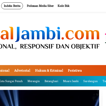
Indeks Berita
Pedoman Media Siber
Kode Etik
sional
Advetorial
Hukum & Kriminal
Peristiwa
Kota Sungai Penuh
Merangin
Batanghari
Muaro Jambi
Sarolangun
Ta