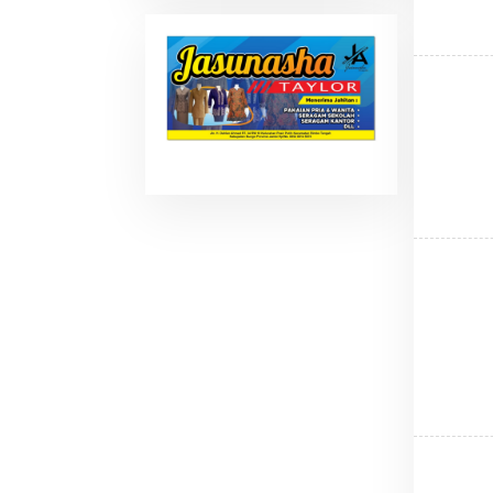
Nasional Membuka
Rekrutmen Host Baru Cp.
+62 819-4013-119