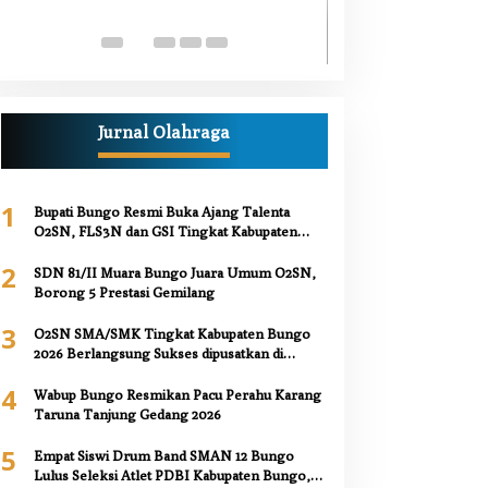
Luka Bacok
Di Berita, Bungo, Daerah,
Kesehatan, Nasional, Pemer
Juni 2026
Jurnal Olahraga
1
Bupati Bungo Resmi Buka Ajang Talenta
O2SN, FLS3N dan GSI Tingkat Kabupaten
Bungo 2026
2
SDN 81/II Muara Bungo Juara Umum O2SN,
Borong 5 Prestasi Gemilang
3
O2SN SMA/SMK Tingkat Kabupaten Bungo
2026 Berlangsung Sukses dipusatkan di
SMAN 12 Bungo,
4
Wabup Bungo Resmikan Pacu Perahu Karang
Taruna Tanjung Gedang 2026
5
Empat Siswi Drum Band SMAN 12 Bungo
Lulus Seleksi Atlet PDBI Kabupaten Bungo,