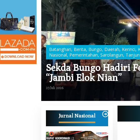
Batanghari
,
Berita
,
Bungo
,
Daerah
,
Kerinci
,
Nasional
,
Pemerintahan
,
Sarolangun
,
Tanjun
n
,
Muaro Jambi
,
Sekda Bungo Hadiri F
ng Anak
“Jambi Elok Nian”
23 Juli 2026
Jurnal Nasional