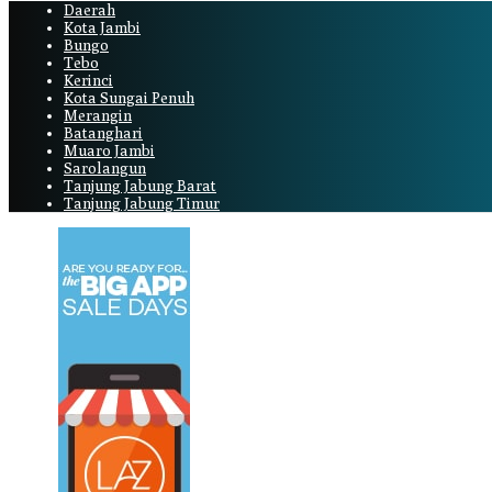
Daerah
Kota Jambi
Bungo
Tebo
Kerinci
Kota Sungai Penuh
Merangin
Batanghari
Muaro Jambi
Sarolangun
Tanjung Jabung Barat
Tanjung Jabung Timur