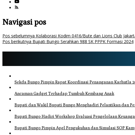
Navigasi pos
Pos sebelumnya
Kolaborasi Kodim 0416/Bute dan Lions Club Jaka
Pos berikutnya
Bupati Bungo Serahkan 988 SK PPPK Formasi 2024
Sekda Bungo Pimpin Rapat Koordinasi Penanganan Karhutla 20
Ancaman Gadget Terhadap Tumbuh Kembang Anak
Bupati dan Wakil Bupati Bungo Menghadiri Pelantikan dan 
Bupati Bungo Hadiri Workshop Evaluasi Pengelolaan Keuang
Bupati Bungo Pimpin Apel Pengukuhan dan Simulasi SOP Kamp