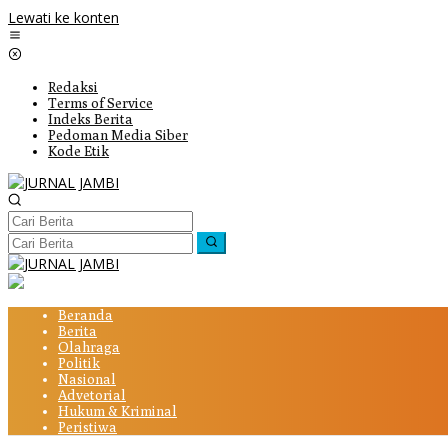
Lewati ke konten
Redaksi
Terms of Service
Indeks Berita
Pedoman Media Siber
Kode Etik
Beranda
Berita
Olahraga
Politik
Nasional
Advetorial
Hukum & Kriminal
Peristiwa