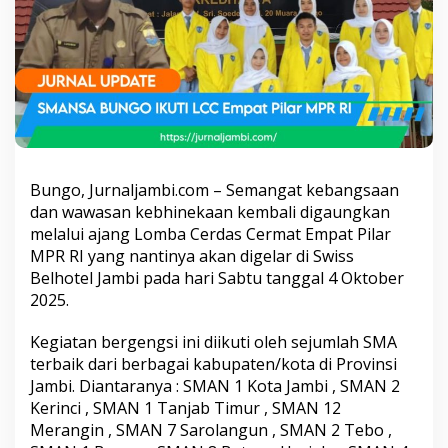
I
k
u
t
i
L
C
C
E
m
p
Bungo, Jurnaljambi.com – Semangat kebangsaan
a
dan wawasan kebhinekaan kembali digaungkan
t
melalui ajang Lomba Cerdas Cermat Empat Pilar
P
MPR RI yang nantinya akan digelar di Swiss
i
l
Belhotel Jambi pada hari Sabtu tanggal 4 Oktober
a
2025.
r
M
Kegiatan bergengsi ini diikuti oleh sejumlah SMA
P
terbaik dari berbagai kabupaten/kota di Provinsi
R
R
Jambi. Diantaranya : SMAN 1 Kota Jambi , SMAN 2
I
Kerinci , SMAN 1 Tanjab Timur , SMAN 12
d
Merangin , SMAN 7 Sarolangun , SMAN 2 Tebo ,
i