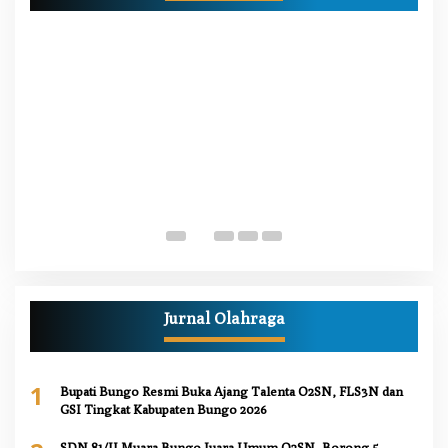
W
M
Di
Pe
Jurnal Olahraga
1
Bupati Bungo Resmi Buka Ajang Talenta O2SN, FLS3N dan
GSI Tingkat Kabupaten Bungo 2026
SDN 81/II Muara Bungo Juara Umum O2SN, Borong 5