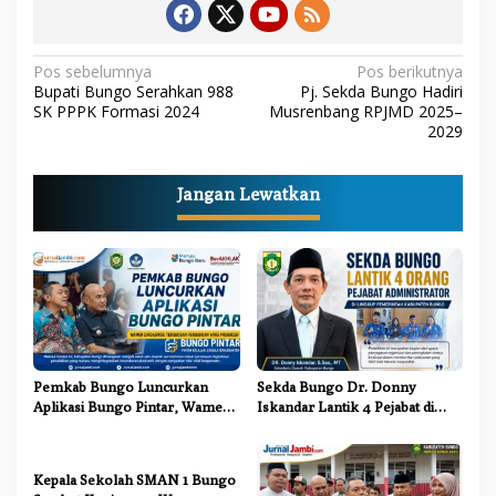
N
Pos sebelumnya
Pos berikutnya
Bupati Bungo Serahkan 988
Pj. Sekda Bungo Hadiri
a
SK PPPK Formasi 2024
Musrenbang RPJMD 2025–
2029
v
i
g
Jangan Lewatkan
a
s
i
p
o
s
Pemkab Bungo Luncurkan
Sekda Bungo Dr. Donny
Aplikasi Bungo Pintar, Wamen
Iskandar Lantik 4 Pejabat di
Dikdasmen: Terobosan
Lingkungan Pemkab Bungo
Pendidikan yang Progresif
Kepala Sekolah SMAN 1 Bungo