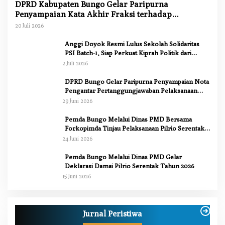
DPRD Kabupaten Bungo Gelar Paripurna
Penyampaian Kata Akhir Fraksi terhadap
Ranperda Pertanggungjawaban APBD 2025
20 Juli 2026
Anggi Doyok Resmi Lulus Sekolah Solidaritas
PSI Batch-1, Siap Perkuat Kiprah Politik dari
Daerah
2 Juli 2026
DPRD Bungo Gelar Paripurna Penyampaian Nota
Pengantar Pertanggungjawaban Pelaksanaan
APBD 2025
29 Juni 2026
Pemda Bungo Melalui Dinas PMD Bersama
Forkopimda Tinjau Pelaksanaan Pilrio Serentak
2026
24 Juni 2026
Pemda Bungo Melalui Dinas PMD Gelar
Deklarasi Damai Pilrio Serentak Tahun 2026
15 Juni 2026
Anggi Doyok Resmi Lulus Sekolah Solidaritas
PSI Batch-1, Siap Perkuat Kiprah Politik dari
Jurnal Peristiwa
Daerah
Di Berita, Bungo, Daerah, Nasional, Peristiwa, Politik
|
2 Juli 2026