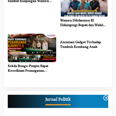
Sambut Kunjungan Wamen
Dikdasmen RI, Tinjau Program
PJJ untuk Anak Putus Sekolah
Wamen Dikdasmen RI
Didampingi Bupati dan Wakil
Bupati Bungo Tinjau Revitalisasi
SD Negeri 107/II Danau Buluh
Ancaman Gadget Terhadap
Tumbuh Kembang Anak
Sekda Bungo Pimpin Rapat
Koordinasi Penanganan
Karhutla 2026, Tekankan
Sinergi Lintas Sektor
Jurnal Politik