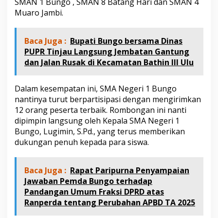
SMAN 1 Bungo , SMAN 8 Batang Hari dan SMAN 4
S
Muaro Jambi.
w
i
s
s
Baca Juga :
Bupati Bungo bersama Dinas
B
PUPR Tinjau Langsung Jembatan Gantung
e
dan Jalan Rusak di Kecamatan Bathin III Ulu
l
h
o
Dalam kesempatan ini, SMA Negeri 1 Bungo
t
nantinya turut berpartisipasi dengan mengirimkan
e
l
12 orang peserta terbaik. Rombongan ini nanti
J
dipimpin langsung oleh Kepala SMA Negeri 1
a
Bungo, Lugimin, S.Pd., yang terus memberikan
m
dukungan penuh kepada para siswa.
b
i
Baca Juga :
Rapat Paripurna Penyampaian
Jawaban Pemda Bungo terhadap
Pandangan Umum Fraksi DPRD atas
Ranperda tentang Perubahan APBD TA 2025