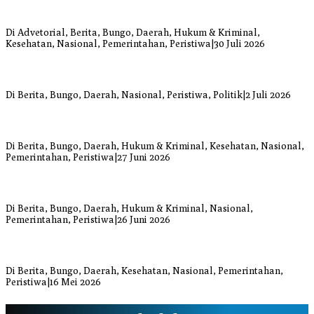
Bupati Bungo Pimpin Apel Pengukuhan dan Simulasi SOP Kampung
Siaga Bencana Jaya Setia
Di Advetorial, Berita, Bungo, Daerah, Hukum & Kriminal,
Kesehatan, Nasional, Pemerintahan, Peristiwa
|
30 Juli 2026
Anggi Doyok Resmi Lulus Sekolah Solidaritas PSI Batch-1, Siap
Perkuat Kiprah Politik dari Daerah
Di Berita, Bungo, Daerah, Nasional, Peristiwa, Politik
|
2 Juli 2026
Warga Bungo Diduga Jadi Korban Begal, Meninggal Dunia Akibat
Luka Bacok
Di Berita, Bungo, Daerah, Hukum & Kriminal, Kesehatan, Nasional,
Pemerintahan, Peristiwa
|
27 Juni 2026
Respons Cepat Damkar Bungo Padamkan Kebakaran Lahan di
Sungai Mengkuang
Di Berita, Bungo, Daerah, Hukum & Kriminal, Nasional,
Pemerintahan, Peristiwa
|
26 Juni 2026
Bupati dan Wakil Bupati Bungo Tinjau Posko Banjir dan Dapur
Umum di Sejumlah Titik
Di Berita, Bungo, Daerah, Kesehatan, Nasional, Pemerintahan,
Peristiwa
|
16 Mei 2026