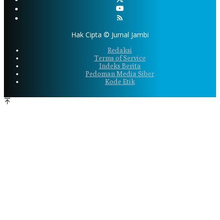
Hak Cipta © Jurnal Jambi
Redaksi
Terms of Service
Indeks Berita
Pedoman Media Siber
Kode Etik