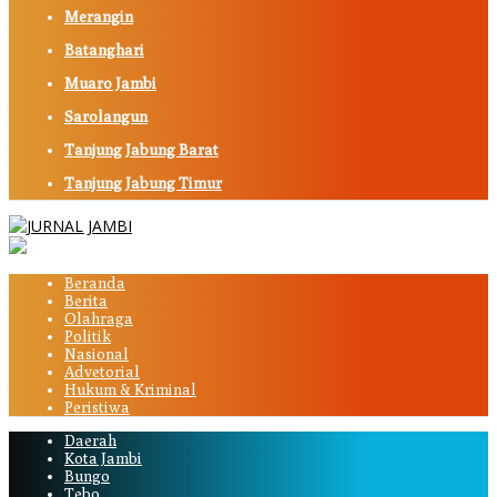
Merangin
Batanghari
Muaro Jambi
Sarolangun
Tanjung Jabung Barat
Tanjung Jabung Timur
Beranda
Berita
Olahraga
Politik
Nasional
Advetorial
Hukum & Kriminal
Peristiwa
Daerah
Kota Jambi
Bungo
Tebo