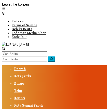
Lewati ke konten
Redaksi
Terms of Service
Indeks Berita
Pedoman Media Siber
Kode Etik
Daerah
Kota Jambi
Bungo
Tebo
Kerinci
Kota Sungai Penuh