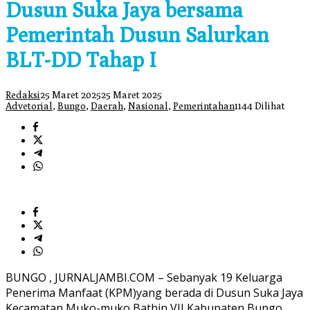
Dusun Suka Jaya bersama
Pemerintah Dusun Salurkan
BLT-DD Tahap I
Redaksi
25 Maret 2025
25 Maret 2025
Advetorial
,
Bungo
,
Daerah
,
Nasional
,
Pemerintahan
1144 Dilihat
BUNGO , JURNALJAMBI.COM – Sebanyak 19 Keluarga
Penerima Manfaat (KPM)yang berada di Dusun Suka Jaya
Kecamatan Muko-muko Bathin VII Kabupaten Bungo