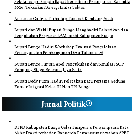
Sekda Bungo Pimpin Rapat Koordinasi Penanganan Karhutla
2026, Tekankan Sinergi Lintas Sektor
Ancaman Gadget Terhadap Tumbuh Kembang Anak
Bupati dan Wakil Bupati Bungo Menghadiri Pelantikan dan
Pengukuhan Pengurus LAM Jambi Kabupaten Bungo
Bupati Bungo Hadiri Workshop Evaluasi Pengelolaan
Keuangan dan Pembangunan Desa Tahun 2026
Bupati Bungo Pimpin Apel Pengukuhan dan Simulasi SOP
Kampung Siaga Bencana Jaya Setia
Bupati Dedy Putra Hadiri Peletakan Batu Pertama Gedung
Kantor Imigrasi Kelas III Non TPI Bungo
Jurnal Politik
DPRD Kabupaten Bungo Gelar Paripurna Penyampaian Kata
Akhir Fraksi terhadap Ranperda Pertanggungjawaban APBD