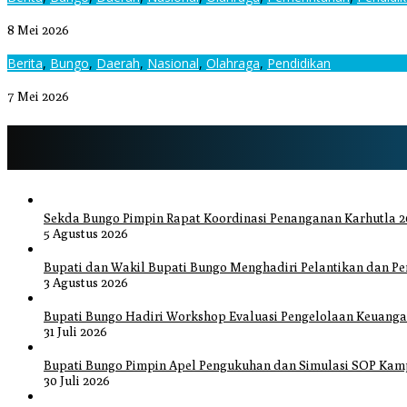
SDN 81/II Muara Bungo Juara Umum O2SN, Borong 5 Prestasi Gemil
8 Mei 2026
Berita
,
Bungo
,
Daerah
,
Nasional
,
Olahraga
,
Pendidikan
O2SN SMA/SMK Tingkat Kabupaten Bungo 2026 Berlangsung Sukses 
7 Mei 2026
Sekda Bungo Pimpin Rapat Koordinasi Penanganan Karhutla 20
5 Agustus 2026
Bupati dan Wakil Bupati Bungo Menghadiri Pelantikan dan 
3 Agustus 2026
Bupati Bungo Hadiri Workshop Evaluasi Pengelolaan Keuang
31 Juli 2026
Bupati Bungo Pimpin Apel Pengukuhan dan Simulasi SOP Kamp
30 Juli 2026