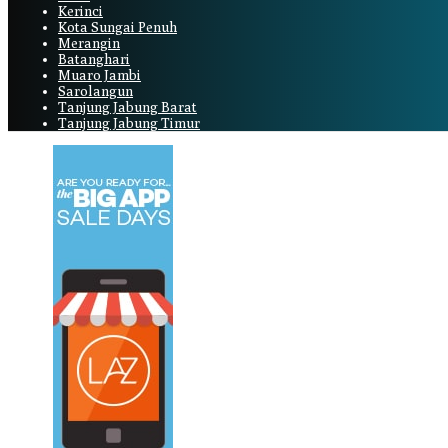
Kerinci
Kota Sungai Penuh
Merangin
Batanghari
Muaro Jambi
Sarolangun
Tanjung Jabung Barat
Tanjung Jabung Timur