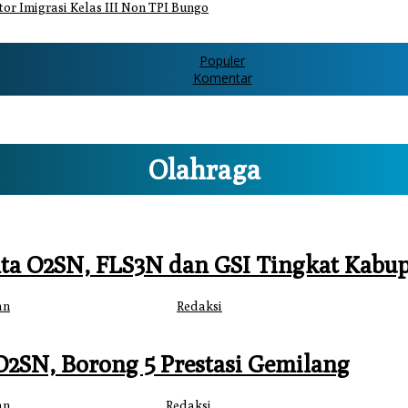
or Imigrasi Kelas III Non TPI Bungo
Populer
Komentar
Olahraga
ta O2SN, FLS3N dan GSI Tingkat Kabu
an
|
25 Mei 2026
25 Mei 2026
oleh
Redaksi
2SN, Borong 5 Prestasi Gemilang
an
|
8 Mei 2026
9 Mei 2026
oleh
Redaksi