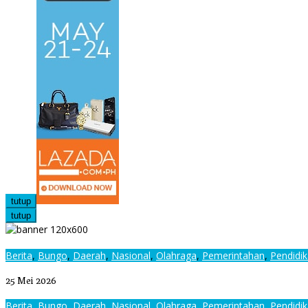
tutup
tutup
Berita
,
Bungo
,
Daerah
,
Nasional
,
Olahraga
,
Pemerintahan
,
Pendidi
Bupati Bungo Resmi Buka Ajang Talenta O2SN, FLS3N dan GSI Tingk
25 Mei 2026
Berita
,
Bungo
,
Daerah
,
Nasional
,
Olahraga
,
Pemerintahan
,
Pendidi