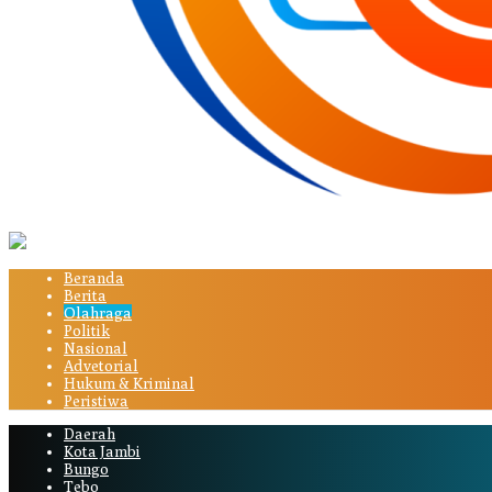
Beranda
Berita
Olahraga
Politik
Nasional
Advetorial
Hukum & Kriminal
Peristiwa
Daerah
Kota Jambi
Bungo
Tebo