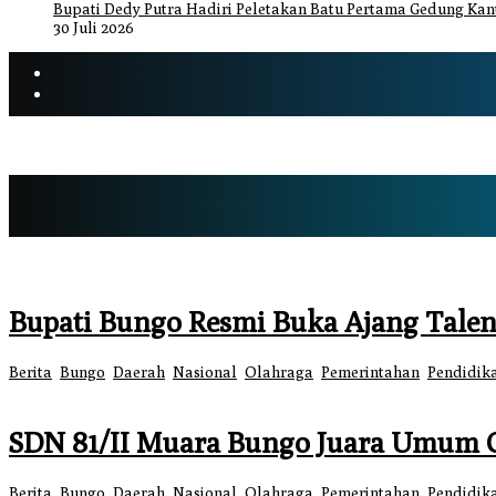
Bupati Dedy Putra Hadiri Peletakan Batu Pertama Gedung Kant
30 Juli 2026
Bupati Bungo Resmi Buka Ajang Talen
Berita
,
Bungo
,
Daerah
,
Nasional
,
Olahraga
,
Pemerintahan
,
Pendidik
SDN 81/II Muara Bungo Juara Umum O
Berita
,
Bungo
,
Daerah
,
Nasional
,
Olahraga
,
Pemerintahan
,
Pendidik