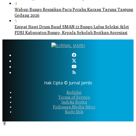
4
Wabup Bungo Resmikan Pacu Perahu Karang Taruna Tanjung
Gedang 2026
5
Empat Siswi Drum Band SMAN 12 Bungo Lulus Seleksi Atlet
PDBI Kabupaten Bungo, Kepala Sekolah Berikan Apresiasi
Hak Cipta © Jurnal Jambi
Redaksi
Terms of Service
Indeks Berita
Pedoman Media Siber
Kode Etik