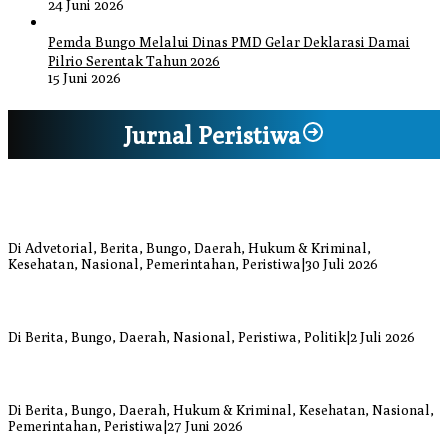
24 Juni 2026
Pemda Bungo Melalui Dinas PMD Gelar Deklarasi Damai
Pilrio Serentak Tahun 2026
15 Juni 2026
Jurnal Peristiwa
Bupati Bungo Pimpin Apel Pengukuhan dan Simulasi SOP Kampung
Siaga Bencana Jaya Setia
Di Advetorial, Berita, Bungo, Daerah, Hukum & Kriminal,
Kesehatan, Nasional, Pemerintahan, Peristiwa
|
30 Juli 2026
Anggi Doyok Resmi Lulus Sekolah Solidaritas PSI Batch-1, Siap
Perkuat Kiprah Politik dari Daerah
Di Berita, Bungo, Daerah, Nasional, Peristiwa, Politik
|
2 Juli 2026
Warga Bungo Diduga Jadi Korban Begal, Meninggal Dunia Akibat
Luka Bacok
Di Berita, Bungo, Daerah, Hukum & Kriminal, Kesehatan, Nasional,
Pemerintahan, Peristiwa
|
27 Juni 2026