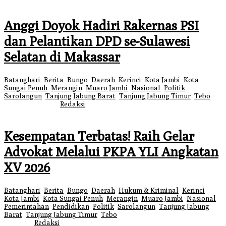
Anggi Doyok Hadiri Rakernas PSI
dan Pelantikan DPD se-Sulawesi
Selatan di Makassar
Batanghari
,
Berita
,
Bungo
,
Daerah
,
Kerinci
,
Kota Jambi
,
Kota
Sungai Penuh
,
Merangin
,
Muaro Jambi
,
Nasional
,
Politik
,
Sarolangun
,
Tanjung Jabung Barat
,
Tanjung Jabung Timur
,
Tebo
|
27
Januari 2026
oleh
Redaksi
Kesempatan Terbatas! Raih Gelar
Advokat Melalui PKPA YLI Angkatan
XV 2026
Batanghari
,
Berita
,
Bungo
,
Daerah
,
Hukum & Kriminal
,
Kerinci
,
Kota Jambi
,
Kota Sungai Penuh
,
Merangin
,
Muaro Jambi
,
Nasional
,
Pemerintahan
,
Pendidikan
,
Politik
,
Sarolangun
,
Tanjung Jabung
Barat
,
Tanjung Jabung Timur
,
Tebo
|
16 Desember 2025
16 Desember
2025
oleh
Redaksi