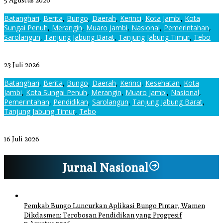
5 Agustus 2026
Batanghari
,
Berita
,
Bungo
,
Daerah
,
Kerinci
,
Kota Jambi
,
Kota
Sungai Penuh
,
Merangin
,
Muaro Jambi
,
Nasional
,
Pemerintahan
,
Sarolangun
,
Tanjung Jabung Barat
,
Tanjung Jabung Timur
,
Tebo
Sekda Bungo Hadiri Festival Pekan Budaya Daerah “Jambi Elok
Nian”
23 Juli 2026
Batanghari
,
Berita
,
Bungo
,
Daerah
,
Kerinci
,
Kesehatan
,
Kota
Jambi
,
Kota Sungai Penuh
,
Merangin
,
Muaro Jambi
,
Nasional
,
Pemerintahan
,
Pendidikan
,
Sarolangun
,
Tanjung Jabung Barat
,
Tanjung Jabung Timur
,
Tebo
Gubernur Al Haris Resmi Lantik Lima Pejabat Eselon II Pemprov
Jambi
16 Juli 2026
Jurnal Nasional
Pemkab Bungo Luncurkan Aplikasi Bungo Pintar, Wamen
Dikdasmen: Terobosan Pendidikan yang Progresif