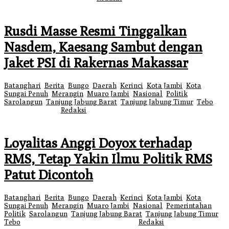
Rusdi Masse Resmi Tinggalkan
Nasdem, Kaesang Sambut dengan
Jaket PSI di Rakernas Makassar
Batanghari
,
Berita
,
Bungo
,
Daerah
,
Kerinci
,
Kota Jambi
,
Kota
Sungai Penuh
,
Merangin
,
Muaro Jambi
,
Nasional
,
Politik
,
Sarolangun
,
Tanjung Jabung Barat
,
Tanjung Jabung Timur
,
Tebo
|
30
Januari 2026
oleh
Redaksi
Loyalitas Anggi Doyox terhadap
RMS, Tetap Yakin Ilmu Politik RMS
Patut Dicontoh
Batanghari
,
Berita
,
Bungo
,
Daerah
,
Kerinci
,
Kota Jambi
,
Kota
Sungai Penuh
,
Merangin
,
Muaro Jambi
,
Nasional
,
Pemerintahan
,
Politik
,
Sarolangun
,
Tanjung Jabung Barat
,
Tanjung Jabung Timur
,
Tebo
|
30 Januari 2026
30 Januari 2026
oleh
Redaksi