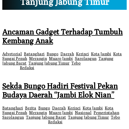
Tanjung Jabung Timur
Ancaman Gadget Terhadap Tumbuh
Kembang Anak
Advetorial
,
Batanghari
,
Bungo
,
Daerah
,
Kerinci
,
Kota Jambi
,
Kota
Sungai Penuh
,
Merangin
,
Muaro Jambi
,
Sarolangun
,
Tanjung
Jabung Barat
,
Tanjung Jabung Timur
,
Tebo
|
5 Agustus 2026
5 Agustus
2026
oleh
Redaksi
Sekda Bungo Hadiri Festival Pekan
Budaya Daerah “Jambi Elok Nian”
Batanghari
,
Berita
,
Bungo
,
Daerah
,
Kerinci
,
Kota Jambi
,
Kota
Sungai Penuh
,
Merangin
,
Muaro Jambi
,
Nasional
,
Pemerintahan
,
Sarolangun
,
Tanjung Jabung Barat
,
Tanjung Jabung Timur
,
Tebo
|
23
Juli 2026
24 Juli 2026
oleh
Redaksi