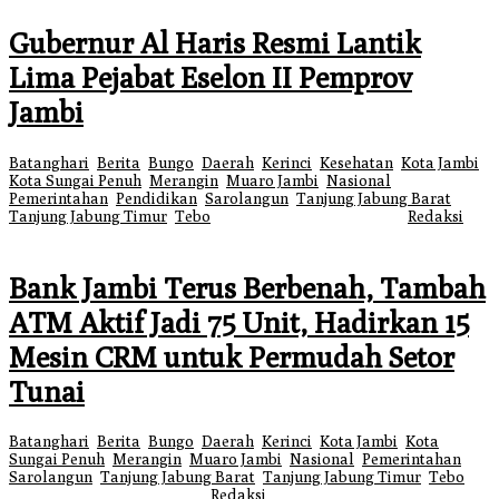
Gubernur Al Haris Resmi Lantik
Lima Pejabat Eselon II Pemprov
Jambi
Batanghari
,
Berita
,
Bungo
,
Daerah
,
Kerinci
,
Kesehatan
,
Kota Jambi
,
Kota Sungai Penuh
,
Merangin
,
Muaro Jambi
,
Nasional
,
Pemerintahan
,
Pendidikan
,
Sarolangun
,
Tanjung Jabung Barat
,
Tanjung Jabung Timur
,
Tebo
|
16 Juli 2026
17 Juli 2026
oleh
Redaksi
Bank Jambi Terus Berbenah, Tambah
ATM Aktif Jadi 75 Unit, Hadirkan 15
Mesin CRM untuk Permudah Setor
Tunai
Batanghari
,
Berita
,
Bungo
,
Daerah
,
Kerinci
,
Kota Jambi
,
Kota
Sungai Penuh
,
Merangin
,
Muaro Jambi
,
Nasional
,
Pemerintahan
,
Sarolangun
,
Tanjung Jabung Barat
,
Tanjung Jabung Timur
,
Tebo
|
23
April 2026
30 April 2026
oleh
Redaksi