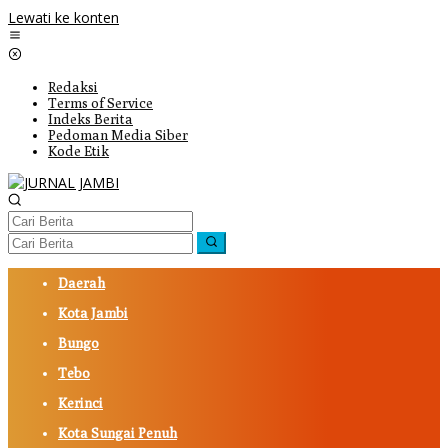
Lewati ke konten
Redaksi
Terms of Service
Indeks Berita
Pedoman Media Siber
Kode Etik
Daerah
Kota Jambi
Bungo
Tebo
Kerinci
Kota Sungai Penuh