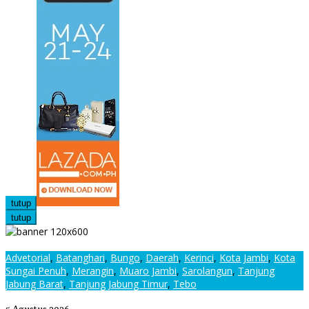
tutup
tutup
Advetorial
,
Batanghari
,
Bungo
,
Daerah
,
Kerinci
,
Kota Jambi
,
Kota
Sungai Penuh
,
Merangin
,
Muaro Jambi
,
Sarolangun
,
Tanjung
Jabung Barat
,
Tanjung Jabung Timur
,
Tebo
Ancaman Gadget Terhadap Tumbuh Kembang Anak