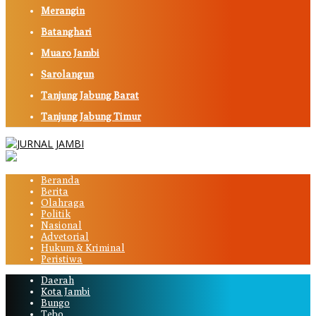
Merangin
Batanghari
Muaro Jambi
Sarolangun
Tanjung Jabung Barat
Tanjung Jabung Timur
Beranda
Berita
Olahraga
Politik
Nasional
Advetorial
Hukum & Kriminal
Peristiwa
Daerah
Kota Jambi
Bungo
Tebo