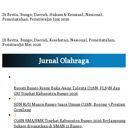
Respons Cepat Damkar Bungo Padamkan Kebakaran Lahan di
Sungai Mengkuang
Di Berita, Bungo, Daerah, Hukum & Kriminal, Nasional,
Pemerintahan, Peristiwa
|
26 Juni 2026
Bupati dan Wakil Bupati Bungo Tinjau Posko Banjir dan Dapur
Umum di Sejumlah Titik
Di Berita, Bungo, Daerah, Kesehatan, Nasional, Pemerintahan,
Peristiwa
|
16 Mei 2026
Jurnal Olahraga
1
Bupati Bungo Resmi Buka Ajang Talenta O2SN, FLS3N dan
GSI Tingkat Kabupaten Bungo 2026
2
SDN 81/II Muara Bungo Juara Umum O2SN, Borong 5 Prestasi
Gemilang
3
O2SN SMA/SMK Tingkat Kabupaten Bungo 2026 Berlangsung
Sukses dipusatkan di SMAN 12 Bungo,