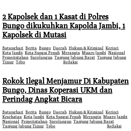
2 Kapolsek dan 1 Kasat di Polres
Bungo dikukuhkan Kapolda Jambi, 1
Kapolsek di Mutasi
Batanghari
,
Berita
,
Bungo
,
Daerah
,
Hukum & Kriminal
,
Kerinci
,
Kota Jambi
,
Kota Sungai Penuh
,
Merangin
,
Muaro Jambi
,
Nasional
,
Pemerintahan
,
Sarolangun
,
Tanjung Jabung Barat
,
Tanjung Jabung
Timur
,
Tebo
|
3 Oktober 2025
oleh
Redaksi
Rokok Ilegal Menjamur Di Kabupaten
Bungo, Dinas Koperasi UKM dan
Perindag Angkat Bicara
Batanghari
,
Berita
,
Bungo
,
Daerah
,
Hukum & Kriminal
,
Kerinci
,
Kesehatan
,
Kota Jambi
,
Kota Sungai Penuh
,
Merangin
,
Muaro Jambi
,
Nasional
,
Pemerintahan
,
Sarolangun
,
Tanjung Jabung Barat
,
Tanjung Jabung Timur
,
Tebo
|
12 Mei 2025
13 Mei 2025
oleh
Redaksi