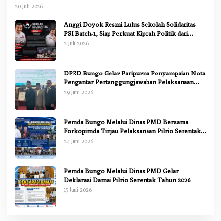
Ranperda Pertanggungjawaban APBD 2025
20 Juli 2026
Anggi Doyok Resmi Lulus Sekolah Solidaritas
PSI Batch-1, Siap Perkuat Kiprah Politik dari
Daerah
2 Juli 2026
DPRD Bungo Gelar Paripurna Penyampaian Nota
Pengantar Pertanggungjawaban Pelaksanaan
APBD 2025
29 Juni 2026
Pemda Bungo Melalui Dinas PMD Bersama
Forkopimda Tinjau Pelaksanaan Pilrio Serentak
2026
24 Juni 2026
Pemda Bungo Melalui Dinas PMD Gelar
Deklarasi Damai Pilrio Serentak Tahun 2026
15 Juni 2026