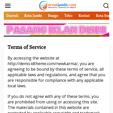
L
e
w
a
Daerah
Kota Jambi
Bungo
Tebo
Kerinci
Kota Sung
t
i
k
e
k
o
Terms of Service
n
t
e
By accessing the website at
|
n
1
http://demo.idtheme.com/newkarma/, you are
9
agreeing to be bound by these terms of service, all
F
E
applicable laws and regulations, and agree that you
B
are responsible for compliance with any applicable
R
U
local laws.
A
R
I
If you do not agree with any of these terms, you
2
0
are prohibited from using or accessing this site.
1
The materials contained in this website are
8
O