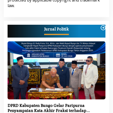
protected by applicable copyright and trademark
L
law.
E
H
U
D
I
N
K
Jurnal Politik
E
P
S
U
K
DPRD Kabupaten Bungo Gelar Paripurna
Penyampaian Kata Akhir Fraksi terhadap