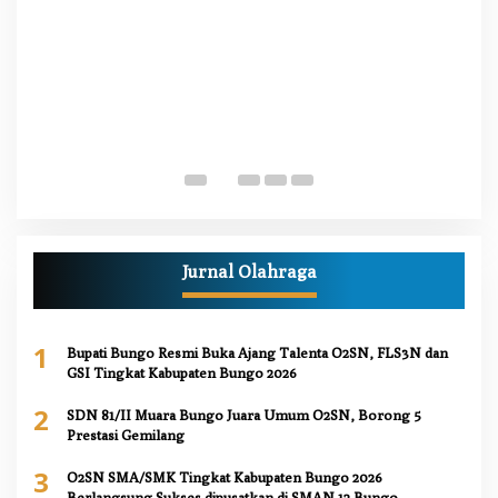
W
M
Di
Pe
Jurnal Olahraga
1
Bupati Bungo Resmi Buka Ajang Talenta O2SN, FLS3N dan
GSI Tingkat Kabupaten Bungo 2026
2
SDN 81/II Muara Bungo Juara Umum O2SN, Borong 5
Prestasi Gemilang
3
O2SN SMA/SMK Tingkat Kabupaten Bungo 2026
Berlangsung Sukses dipusatkan di SMAN 12 Bungo,