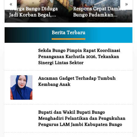
«
»
Warga Bungo Diduga
Respons Cepat Damkar
Jadi Korban Begal,
Bungo Padamkan
Meninggal Dunia
Kebakaran Lahan di
Akibat Luka Bacok
Sungai Mengkuang
Berita Terbaru
J
Sekda Bungo Pimpin Rapat Koordinasi
U
Penanganan Karhutla 2026, Tekankan
R
N
Sinergi Lintas Sektor
A
L
J
Ancaman Gadget Terhadap Tumbuh
A
Kembang Anak
M
B
I
Bupati dan Wakil Bupati Bungo
Menghadiri Pelantikan dan Pengukuhan
Pengurus LAM Jambi Kabupaten Bungo