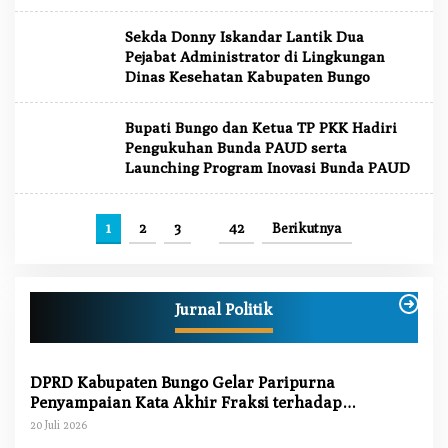
Sekda Donny Iskandar Lantik Dua
Pejabat Administrator di Lingkungan
Dinas Kesehatan Kabupaten Bungo
Bupati Bungo dan Ketua TP PKK Hadiri
Pengukuhan Bunda PAUD serta
Launching Program Inovasi Bunda PAUD
1
2
3
…
42
Berikutnya
Jurnal Politik
DPRD Kabupaten Bungo Gelar Paripurna
Penyampaian Kata Akhir Fraksi terhadap
Ranperda Pertanggungjawaban APBD 2025
20 Juli 2026