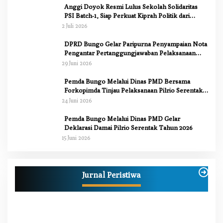
Anggi Doyok Resmi Lulus Sekolah Solidaritas
PSI Batch-1, Siap Perkuat Kiprah Politik dari
Daerah
2 Juli 2026
DPRD Bungo Gelar Paripurna Penyampaian Nota
Pengantar Pertanggungjawaban Pelaksanaan
APBD 2025
29 Juni 2026
Pemda Bungo Melalui Dinas PMD Bersama
Forkopimda Tinjau Pelaksanaan Pilrio Serentak
2026
24 Juni 2026
Pemda Bungo Melalui Dinas PMD Gelar
Deklarasi Damai Pilrio Serentak Tahun 2026
15 Juni 2026
Anggi Doyok Resmi Lulus Sekolah Solidaritas
PSI Batch-1, Siap Perkuat Kiprah Politik dari
Jurnal Peristiwa
Daerah
Di Berita, Bungo, Daerah, Nasional, Peristiwa, Politik
|
2 Juli 2026