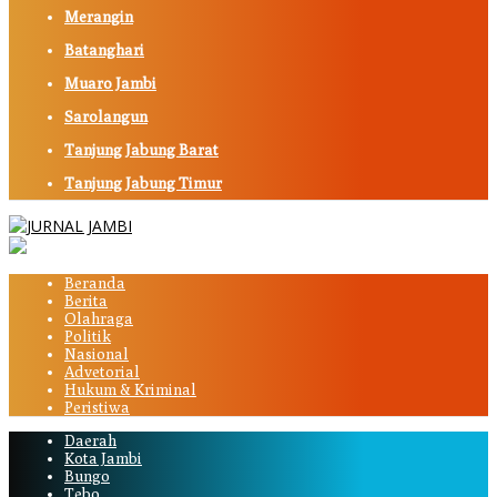
Merangin
Batanghari
Muaro Jambi
Sarolangun
Tanjung Jabung Barat
Tanjung Jabung Timur
Beranda
Berita
Olahraga
Politik
Nasional
Advetorial
Hukum & Kriminal
Peristiwa
Daerah
Kota Jambi
Bungo
Tebo