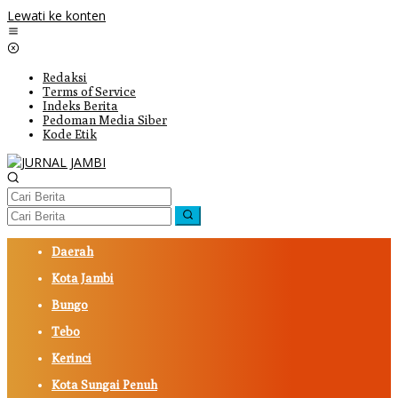
Lewati ke konten
Redaksi
Terms of Service
Indeks Berita
Pedoman Media Siber
Kode Etik
Daerah
Kota Jambi
Bungo
Tebo
Kerinci
Kota Sungai Penuh