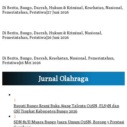
Luka Bacok
Di Berita, Bungo, Daerah, Hukum & Kriminal, Kesehatan, Nasional,
Pemerintahan, Peristiwa
|
27 Juni 2026
Respons Cepat Damkar Bungo Padamkan Kebakaran Lahan di
Sungai Mengkuang
Di Berita, Bungo, Daerah, Hukum & Kriminal, Nasional,
Pemerintahan, Peristiwa
|
26 Juni 2026
Bupati dan Wakil Bupati Bungo Tinjau Posko Banjir dan Dapur
Umum di Sejumlah Titik
Di Berita, Bungo, Daerah, Kesehatan, Nasional, Pemerintahan,
Peristiwa
|
16 Mei 2026
Jurnal Olahraga
1
Bupati Bungo Resmi Buka Ajang Talenta O2SN, FLS3N dan
GSI Tingkat Kabupaten Bungo 2026
2
SDN 81/II Muara Bungo Juara Umum O2SN, Borong 5 Prestasi