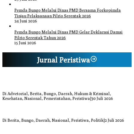
Pemda Bungo Melalui Dinas PMD Bersama Forkopimda
Tinjau Pelaksanaan Pilrio Serentak 2026
24 Juni 2026
Pemda Bungo Melalui Dinas PMD Gelar Deklarasi Damai
Pilrio Serentak Tahun 2026
15 Juni 2026
Jurnal Peristiwa
Bupati Bungo Pimpin Apel Pengukuhan dan Simulasi SOP Kampung
Siaga Bencana Jaya Setia
Di Advetorial, Berita, Bungo, Daerah, Hukum & Kriminal,
Kesehatan, Nasional, Pemerintahan, Peristiwa
|
30 Juli 2026
Anggi Doyok Resmi Lulus Sekolah Solidaritas PSI Batch-1, Siap
Perkuat Kiprah Politik dari Daerah
Di Berita, Bungo, Daerah, Nasional, Peristiwa, Politik
|
2 Juli 2026
Warga Bungo Diduga Jadi Korban Begal, Meninggal Dunia Akibat