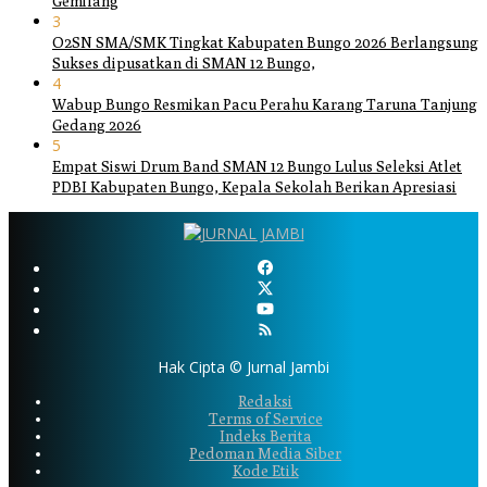
Gemilang
3
O2SN SMA/SMK Tingkat Kabupaten Bungo 2026 Berlangsung
Sukses dipusatkan di SMAN 12 Bungo,
4
Wabup Bungo Resmikan Pacu Perahu Karang Taruna Tanjung
Gedang 2026
5
Empat Siswi Drum Band SMAN 12 Bungo Lulus Seleksi Atlet
PDBI Kabupaten Bungo, Kepala Sekolah Berikan Apresiasi
Hak Cipta © Jurnal Jambi
Redaksi
Terms of Service
Indeks Berita
Pedoman Media Siber
Kode Etik