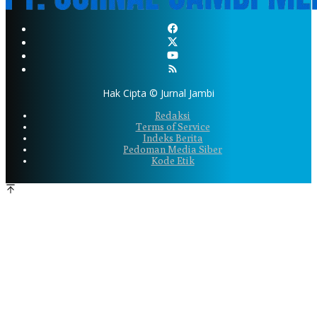
Hak Cipta © Jurnal Jambi
Redaksi
Terms of Service
Indeks Berita
Pedoman Media Siber
Kode Etik