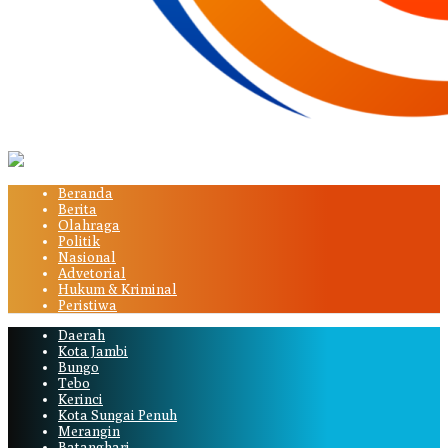
Beranda
Berita
Olahraga
Politik
Nasional
Advetorial
Hukum & Kriminal
Peristiwa
Daerah
Kota Jambi
Bungo
Tebo
Kerinci
Kota Sungai Penuh
Merangin
Batanghari