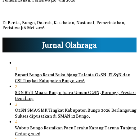
Pemerintahan, Peristiwa
|
26 Juni 2026
Bupati dan Wakil Bupati Bungo Tinjau Posko Banjir dan Dapur
Umum di Sejumlah Titik
Di Berita, Bungo, Daerah, Kesehatan, Nasional, Pemerintahan,
Peristiwa
|
16 Mei 2026
Jurnal Olahraga
1
Bupati Bungo Resmi Buka Ajang Talenta O2SN, FLS3N dan
GSI Tingkat Kabupaten Bungo 2026
2
SDN 81/II Muara Bungo Juara Umum O2SN, Borong 5 Prestasi
Gemilang
3
O2SN SMA/SMK Tingkat Kabupaten Bungo 2026 Berlangsung
Sukses dipusatkan di SMAN 12 Bungo,
4
Wabup Bungo Resmikan Pacu Perahu Karang Taruna Tanjung
Gedang 2026