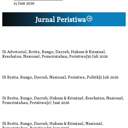
15 Juni 2026
Jurnal Peristiwa
Bupati Bungo Pimpin Apel Pengukuhan dan Simulasi SOP Kampung
Siaga Bencana Jaya Setia
Di Advetorial, Berita, Bungo, Daerah, Hukum & Kriminal,
Kesehatan, Nasional, Pemerintahan, Peristiwa
|
30 Juli 2026
Anggi Doyok Resmi Lulus Sekolah Solidaritas PSI Batch-1, Siap
Perkuat Kiprah Politik dari Daerah
Di Berita, Bungo, Daerah, Nasional, Peristiwa, Politik
|
2 Juli 2026
Warga Bungo Diduga Jadi Korban Begal, Meninggal Dunia Akibat
Luka Bacok
Di Berita, Bungo, Daerah, Hukum & Kriminal, Kesehatan, Nasional,
Pemerintahan, Peristiwa
|
27 Juni 2026
Respons Cepat Damkar Bungo Padamkan Kebakaran Lahan di
Sungai Mengkuang
Di Berita, Bungo, Daerah, Hukum & Kriminal, Nasional,