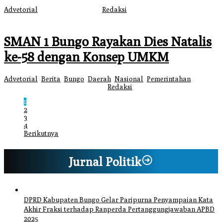
Advetorial
|
31 Januari 2026
oleh
Redaksi
SMAN 1 Bungo Rayakan Dies Natalis
ke-58 dengan Konsep UMKM
Advetorial
,
Berita
,
Bungo
,
Daerah
,
Nasional
,
Pemerintahan
|
29
Januari 2026
29 Januari 2026
oleh
Redaksi
1
2
3
4
Berikutnya
Jurnal Politik
DPRD Kabupaten Bungo Gelar Paripurna Penyampaian Kata
Akhir Fraksi terhadap Ranperda Pertanggungjawaban APBD
2025