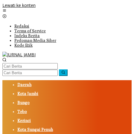
Lewati ke konten
Redaksi
Terms of Service
Indeks Berita
Pedoman Media Siber
Kode Etik
Daerah
Kota Jambi
Bungo
Tebo
Kerinci
Kota Sungai Penuh