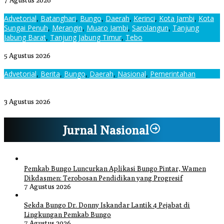
7 Agustus 2026
Advetorial
,
Batanghari
,
Bungo
,
Daerah
,
Kerinci
,
Kota Jambi
,
Kota
Sungai Penuh
,
Merangin
,
Muaro Jambi
,
Sarolangun
,
Tanjung
Jabung Barat
,
Tanjung Jabung Timur
,
Tebo
Ancaman Gadget Terhadap Tumbuh Kembang Anak
5 Agustus 2026
Advetorial
,
Berita
,
Bungo
,
Daerah
,
Nasional
,
Pemerintahan
Bupati dan Wakil Bupati Bungo Menghadiri Pelantikan dan
Pengukuhan Pengurus LAM Jambi Kabupaten Bungo
3 Agustus 2026
Jurnal Nasional
Pemkab Bungo Luncurkan Aplikasi Bungo Pintar, Wamen
Dikdasmen: Terobosan Pendidikan yang Progresif
7 Agustus 2026
Sekda Bungo Dr. Donny Iskandar Lantik 4 Pejabat di
Lingkungan Pemkab Bungo
7 Agustus 2026