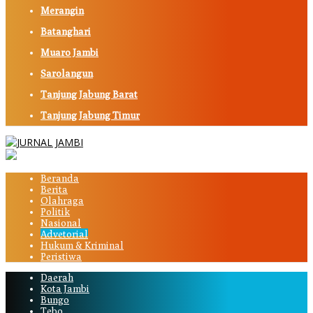
Merangin
Batanghari
Muaro Jambi
Sarolangun
Tanjung Jabung Barat
Tanjung Jabung Timur
Beranda
Berita
Olahraga
Politik
Nasional
Advetorial
Hukum & Kriminal
Peristiwa
Daerah
Kota Jambi
Bungo
Tebo