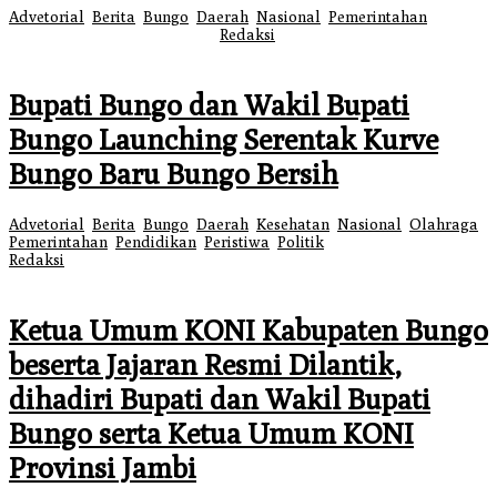
Advetorial
,
Berita
,
Bungo
,
Daerah
,
Nasional
,
Pemerintahan
|
12
Maret 2026
12 Maret 2026
oleh
Redaksi
Bupati Bungo dan Wakil Bupati
Bungo Launching Serentak Kurve
Bungo Baru Bungo Bersih
Advetorial
,
Berita
,
Bungo
,
Daerah
,
Kesehatan
,
Nasional
,
Olahraga
,
Pemerintahan
,
Pendidikan
,
Peristiwa
,
Politik
|
13 Februari 2026
oleh
Redaksi
Ketua Umum KONI Kabupaten Bungo
beserta Jajaran Resmi Dilantik,
dihadiri Bupati dan Wakil Bupati
Bungo serta Ketua Umum KONI
Provinsi Jambi