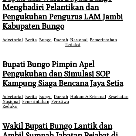
Menghadiri Pelantikan dan
Pengukuhan Pengurus LAM Jambi
Kabupaten Bungo
Advetorial
,
Berita
,
Bungo
,
Daerah
,
Nasional
,
Pemerintahan
|
3
Agustus 2026
3 Agustus 2026
oleh
Redaksi
Bupati Bungo Pimpin Apel
Pengukuhan dan Simulasi SOP
Kampung Siaga Bencana Jaya Setia
Advetorial
,
Berita
,
Bungo
,
Daerah
,
Hukum & Kriminal
,
Kesehatan
,
Nasional
,
Pemerintahan
,
Peristiwa
|
30 Juli 2026
31 Juli 2026
oleh
Redaksi
Wakil Bupati Bungo Lantik dan
Ambil Sumpah Jabatan Pejabat di