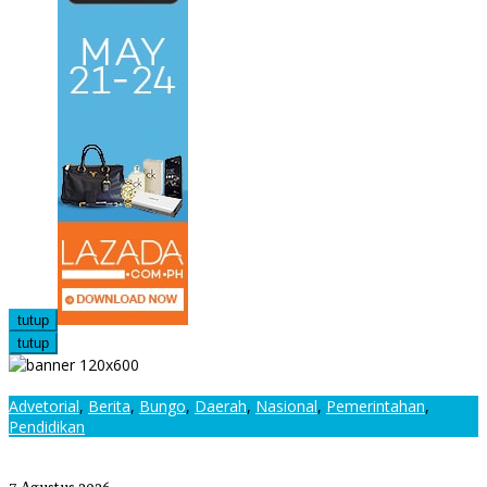
tutup
tutup
Advetorial
,
Berita
,
Bungo
,
Daerah
,
Nasional
,
Pemerintahan
,
Pendidikan
Kepala Sekolah SMAN 1 Bungo Sambut Kunjungan Wamen
Dikdasmen RI, Tinjau Program PJJ untuk Anak Putus Sekolah