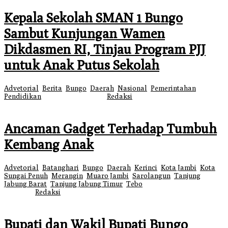
Kepala Sekolah SMAN 1 Bungo
Sambut Kunjungan Wamen
Dikdasmen RI, Tinjau Program PJJ
untuk Anak Putus Sekolah
Advetorial
,
Berita
,
Bungo
,
Daerah
,
Nasional
,
Pemerintahan
,
Pendidikan
|
7 Agustus 2026
oleh
Redaksi
Ancaman Gadget Terhadap Tumbuh
Kembang Anak
Advetorial
,
Batanghari
,
Bungo
,
Daerah
,
Kerinci
,
Kota Jambi
,
Kota
Sungai Penuh
,
Merangin
,
Muaro Jambi
,
Sarolangun
,
Tanjung
Jabung Barat
,
Tanjung Jabung Timur
,
Tebo
|
5 Agustus 2026
5 Agustus
2026
oleh
Redaksi
Bupati dan Wakil Bupati Bungo