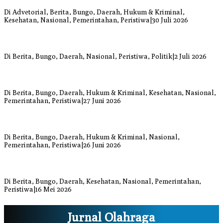
Siaga Bencana Jaya Setia
Di Advetorial, Berita, Bungo, Daerah, Hukum & Kriminal,
Kesehatan, Nasional, Pemerintahan, Peristiwa
|
30 Juli 2026
Anggi Doyok Resmi Lulus Sekolah Solidaritas PSI Batch-1, Siap
Perkuat Kiprah Politik dari Daerah
Di Berita, Bungo, Daerah, Nasional, Peristiwa, Politik
|
2 Juli 2026
Warga Bungo Diduga Jadi Korban Begal, Meninggal Dunia Akibat
Luka Bacok
Di Berita, Bungo, Daerah, Hukum & Kriminal, Kesehatan, Nasional,
Pemerintahan, Peristiwa
|
27 Juni 2026
Respons Cepat Damkar Bungo Padamkan Kebakaran Lahan di
Sungai Mengkuang
Di Berita, Bungo, Daerah, Hukum & Kriminal, Nasional,
Pemerintahan, Peristiwa
|
26 Juni 2026
Bupati dan Wakil Bupati Bungo Tinjau Posko Banjir dan Dapur
Umum di Sejumlah Titik
Di Berita, Bungo, Daerah, Kesehatan, Nasional, Pemerintahan,
Peristiwa
|
16 Mei 2026
Jurnal Olahraga