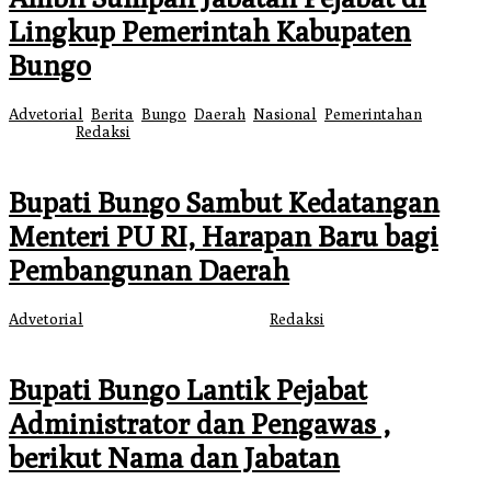
Lingkup Pemerintah Kabupaten
Bungo
Advetorial
,
Berita
,
Bungo
,
Daerah
,
Nasional
,
Pemerintahan
|
6 Juli
2026
oleh
Redaksi
Bupati Bungo Sambut Kedatangan
Menteri PU RI, Harapan Baru bagi
Pembangunan Daerah
Advetorial
|
5 Mei 2026
6 Mei 2026
oleh
Redaksi
Bupati Bungo Lantik Pejabat
Administrator dan Pengawas ,
berikut Nama dan Jabatan