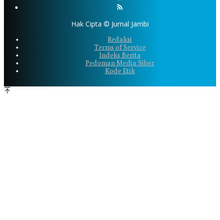
Hak Cipta © Jurnal Jambi
Redaksi
Terms of Service
Indeks Berita
Pedoman Media Siber
Kode Etik