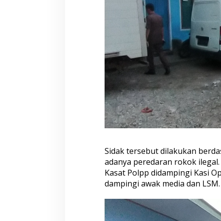
a
h
k
a
n
S
i
t
a
a
n
k
e
P
o
l
r
Sidak tersebut dilakukan berd
e
adanya peredaran rokok ilegal. 
s
Kasat Polpp didampingi Kasi Op
B
dampingi awak media dan LSM.
u
n
g
o
,