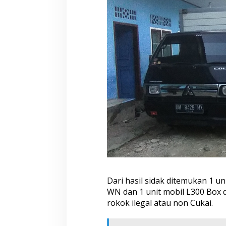
K
a
n
i
t
T
i
p
i
d
t
e
r
"
K
i
t
a
D
Dari hasil sidak ditemukan 1 
a
l
WN dan 1 unit mobil L300 Box 
a
rokok ilegal atau non Cukai.
m
i
d