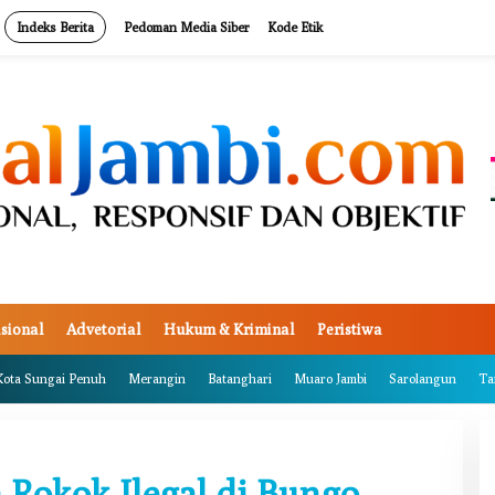
Indeks Berita
Pedoman Media Siber
Kode Etik
sional
Advetorial
Hukum & Kriminal
Peristiwa
Kota Sungai Penuh
Merangin
Batanghari
Muaro Jambi
Sarolangun
Ta
Rokok Ilegal di Bungo,