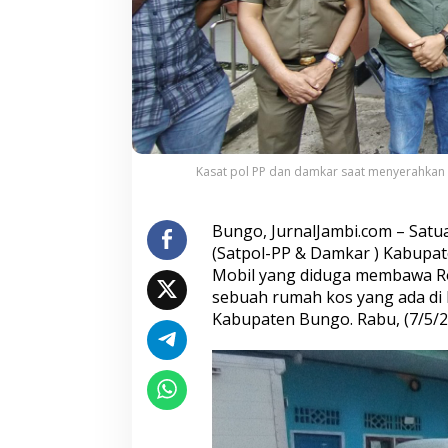
d
i
B
u
n
g
o
,
S
Kasat pol PP dan damkar saat menyerahkan b
a
t
p
o
Bungo, JurnalJambi.com – Sat
l
(Satpol-PP & Damkar ) Kabupa
-
Mobil yang diduga membawa Rok
P
sebuah rumah kos yang ada di
P
Kabupaten Bungo. Rabu, (7/5/25
B
u
n
g
o
S
e
r