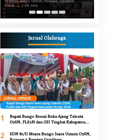
Kiprah Politik dari Daerah
Luka Bacok
Di Berita, Bungo, Daerah, Nasional, Peristiwa,
Di Berita, Bungo, Daerah,
Politik
|
2 Juli 2026
Kesehatan, Nasional, Pemer
Juni 2026
Jurnal Olahraga
1
Bupati Bungo Resmi Buka Ajang Talenta
O2SN, FLS3N dan GSI Tingkat Kabupaten
Bungo 2026
2
SDN 81/II Muara Bungo Juara Umum O2SN,
Borong 5 Prestasi Gemilang