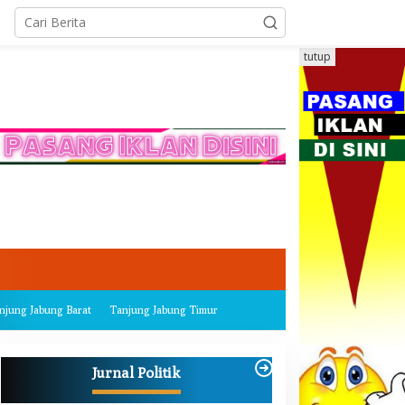
tutup
njung Jabung Barat
Tanjung Jabung Timur
Jurnal Politik