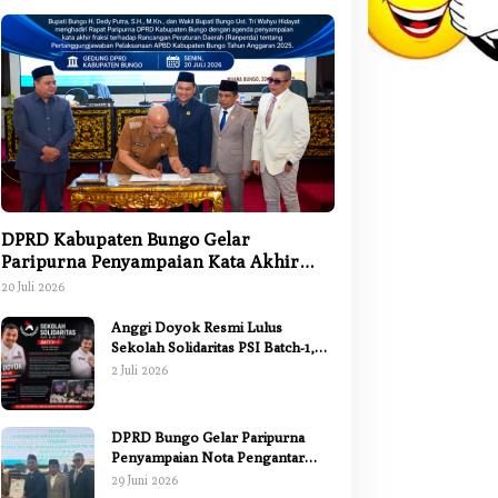
DPRD Kabupaten Bungo Gelar
Paripurna Penyampaian Kata Akhir
Fraksi terhadap Ranperda
20 Juli 2026
Pertanggungjawaban APBD 2025
Anggi Doyok Resmi Lulus
Sekolah Solidaritas PSI Batch-1,
Siap Perkuat Kiprah Politik dari
2 Juli 2026
Daerah
DPRD Bungo Gelar Paripurna
Penyampaian Nota Pengantar
Pertanggungjawaban Pelaksanaan
29 Juni 2026
APBD 2025