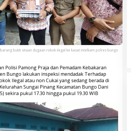
arang bukti sitaan dugaan rokok ilegal ke kasat intelkam polres bungo
uan Polisi Pamong Praja dan Pemadam Kebakaran
ten Bungo lakukan inspeksi mendadak Terhadap
ok Ilegal atau non Cukai yang sedang berada di
 Kelurahan Sungai Pinang Kecamatan Bungo Dani
) sekira pukul 17.30 hingga pukul 19.30 WIB
Bupati Bungo Pimpin Apel
Pengukuhan dan Simulasi SOP