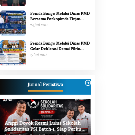
Pemda Bungo Melalui Dinas PMD
Bersama Forkopimda Tinjau
Pelaksanaan Pilrio Serentak 2026
24 Juni 2026
Pemda Bungo Melalui Dinas PMD
Gelar Deklarasi Damai Pilrio
Serentak Tahun 2026
15 Juni 2026
Jurnal Peristiwa
Anggi Doyok Resmi Lulus Sekolah
Warga Bungo Did
Solidaritas PSI Batch-1, Siap Perkuat
Begal, Meninggal