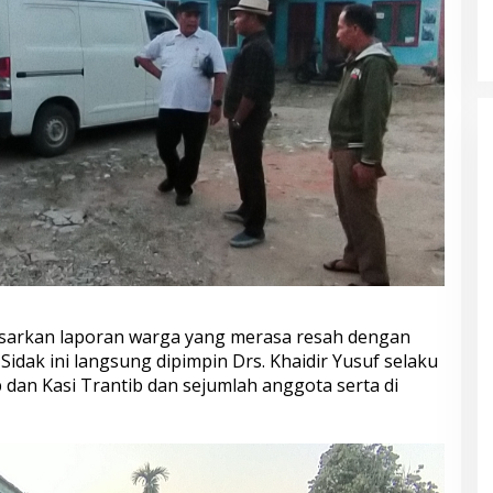
Kampung Siaga Bencana Jaya Setia
Di Advetorial, Berita, Bungo, Daerah, Hukum &
Kriminal, Kesehatan, Nasional, Pemerintahan,
Peristiwa
|
30 Juli 2026
asarkan laporan warga yang merasa resah dengan
Sidak ini langsung dipimpin Drs. Khaidir Yusuf selaku
 dan Kasi Trantib dan sejumlah anggota serta di