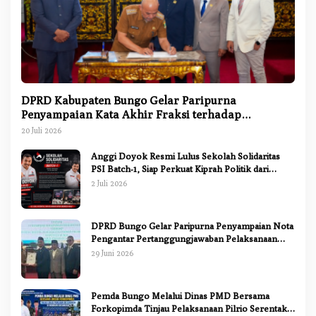
DPRD Kabupaten Bungo Gelar Paripurna
Penyampaian Kata Akhir Fraksi terhadap
Ranperda Pertanggungjawaban APBD 2025
20 Juli 2026
Anggi Doyok Resmi Lulus Sekolah Solidaritas
PSI Batch-1, Siap Perkuat Kiprah Politik dari
Daerah
2 Juli 2026
DPRD Bungo Gelar Paripurna Penyampaian Nota
Pengantar Pertanggungjawaban Pelaksanaan
APBD 2025
29 Juni 2026
Pemda Bungo Melalui Dinas PMD Bersama
Forkopimda Tinjau Pelaksanaan Pilrio Serentak