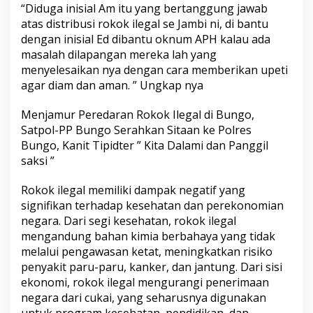
“Diduga inisial Am itu yang bertanggung jawab
g
k
atas distribusi rokok ilegal se Jambi ni, di bantu
a
dengan inisial Ed dibantu oknum APH kalau ada
t
masalah dilapangan mereka lah yang
B
menyelesaikan nya dengan cara memberikan upeti
i
c
agar diam dan aman. ” Ungkap nya
a
r
Menjamur Peredaran Rokok Ilegal di Bungo,
a
Satpol-PP Bungo Serahkan Sitaan ke Polres
Bungo, Kanit Tipidter ” Kita Dalami dan Panggil
saksi ”
Rokok ilegal memiliki dampak negatif yang
signifikan terhadap kesehatan dan perekonomian
negara. Dari segi kesehatan, rokok ilegal
mengandung bahan kimia berbahaya yang tidak
melalui pengawasan ketat, meningkatkan risiko
penyakit paru-paru, kanker, dan jantung. Dari sisi
ekonomi, rokok ilegal mengurangi penerimaan
negara dari cukai, yang seharusnya digunakan
untuk program kesehatan, pendidikan, dan