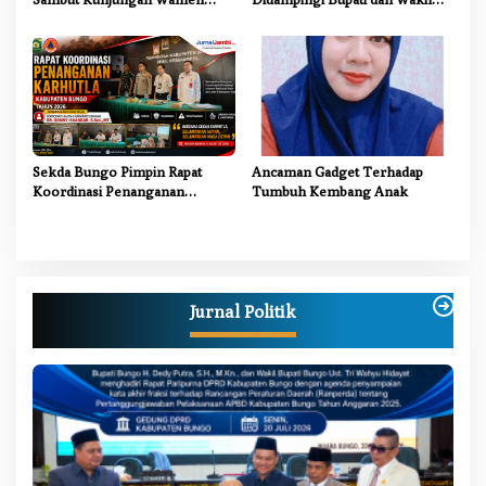
Dikdasmen RI, Tinjau Program
Bupati Bungo Tinjau Revitalisasi
PJJ untuk Anak Putus Sekolah
SD Negeri 107/II Danau Buluh
Sekda Bungo Pimpin Rapat
Ancaman Gadget Terhadap
Koordinasi Penanganan
Tumbuh Kembang Anak
Karhutla 2026, Tekankan
Sinergi Lintas Sektor
Jurnal Politik