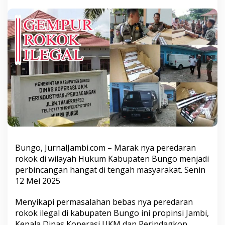
a
m
u
r
D
i
K
a
b
u
p
a
t
e
n
B
Bungo, JurnalJambi.com – Marak nya peredaran
u
n
rokok di wilayah Hukum Kabupaten Bungo menjadi
g
perbincangan hangat di tengah masyarakat. Senin
o
12 Mei 2025
,
D
Menyikapi permasalahan bebas nya peredaran
i
n
rokok ilegal di kabupaten Bungo ini propinsi Jambi,
a
Kepala Dinas Koperasi UKM dan Perindagkop