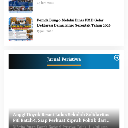
2026
24 Juni 2026
Pemda Bungo Melalui Dinas PMD Gelar
Deklarasi Damai Pilrio Serentak Tahun 2026
15 Juni 2026
Jurnal Peristiwa
W
Anggi Doyok Resmi Lulus Sekolah Solidaritas
M
PSI Batch-1, Siap Perkuat Kiprah Politik dari
Di
Daerah
Di Berita, Bungo, Daerah, Nasional, Peristiwa, Politik
|
2 Juli 2026
Pe