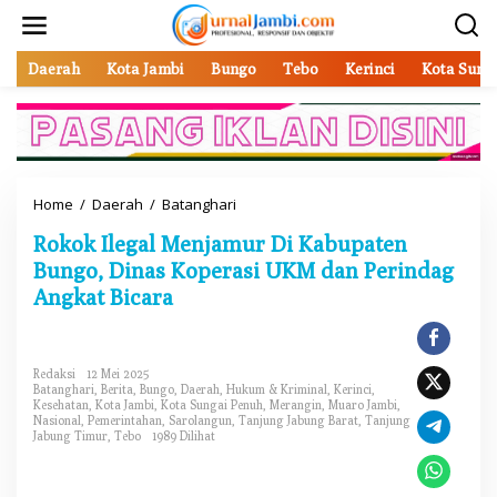
L
e
w
a
Daerah
Kota Jambi
Bungo
Tebo
Kerinci
Kota Sung
t
i
k
e
k
o
Home
/
Daerah
/
Batanghari
R
n
o
t
Rokok Ilegal Menjamur Di Kabupaten
k
e
o
Bungo, Dinas Koperasi UKM dan Perindag
n
k
Angkat Bicara
I
l
e
g
Redaksi
12 Mei 2025
a
Batanghari
,
Berita
,
Bungo
,
Daerah
,
Hukum & Kriminal
,
Kerinci
,
l
Kesehatan
,
Kota Jambi
,
Kota Sungai Penuh
,
Merangin
,
Muaro Jambi
,
Nasional
,
Pemerintahan
,
Sarolangun
,
Tanjung Jabung Barat
,
Tanjung
M
Jabung Timur
,
Tebo
1989 Dilihat
e
n
j