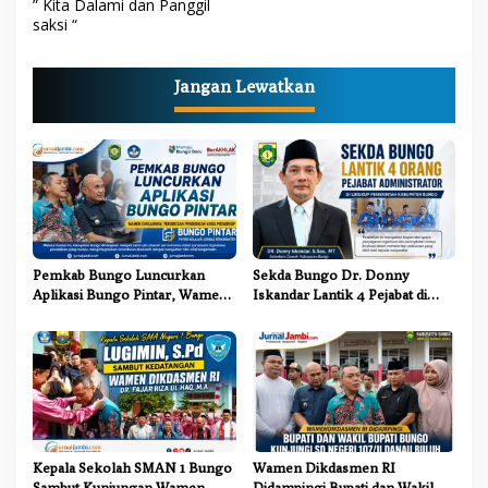
i
” Kita Dalami dan Panggil
saksi “
g
a
Jangan Lewatkan
s
i
p
o
s
Pemkab Bungo Luncurkan
Sekda Bungo Dr. Donny
Aplikasi Bungo Pintar, Wamen
Iskandar Lantik 4 Pejabat di
Dikdasmen: Terobosan
Lingkungan Pemkab Bungo
Pendidikan yang Progresif
Kepala Sekolah SMAN 1 Bungo
Wamen Dikdasmen RI
Sambut Kunjungan Wamen
Didampingi Bupati dan Wakil