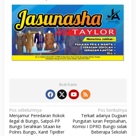
Ikuti Kami
N
Pos sebelumnya
Pos berikutnya
Menjamur Peredaran Rokok
Terkait adanya Dugaan
a
Ilegal di Bungo, Satpol-PP
Pungutan Iuran Perpisahan,
Bungo Serahkan Sitaan ke
Komisi I DPRD Bungo sidak
v
Polres Bungo, Kanit Tipidter
Beberapa Sekolah