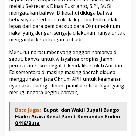
s
melalu Sekretaris Dinas Zukrianto, S.Pt, M. Si
K
mengatakan bahwa ,Diketahui diduga bahwa
o
bebasnya peredaran rokok ilegal ini tentu tidak
p
e
lepas dari para pem backup para Oknum-oknum
r
nakal yang dengan sengaja dilakukan hanya untuk
a
mengambil keuntungan pribadi.
s
i
Menurut narasumber yang enggan namanya di
U
K
sebut, bahwa untuk wilayah se propinsi Jambi
M
peredaran rokok ilegal di kendalikan oleh Am dan
d
Ed sementara di masing masing daerah diduga
a
menggunakan jasa Oknum APH untuk keamanan
n
P
nya,para cukong oknum pemilik rokok ilegal ,yang
e
merugi negara begitu banyak,
r
i
n
Baca Juga :
Bupati dan Wakil Bupati Bungo
d
Hadiri Acara Kenal Pamit Komandan Kodim
a
0416/Bute
g
A
n