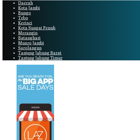
Daerah
Kota Jambi
Bungo
Tebo
Kerinci
Kota Sungai Penuh
Merangin
Batanghari
Muaro Jambi
Sarolangun
Tanjung Jabung Barat
Tanjung Jabung Timur