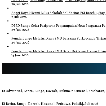
DPRD Kabupaten Bungo Gelar Paripurna Penyampaian Kata Ak
20 Juli 2026
Anggi Doyok Resmi Lulus Sekolah Solidaritas PSI Batch-1, Siap
2 Juli 2026
DPRD Bungo Gelar Paripurna Penyampaian Nota Pengantar P
29 Juni 2026
Pemda Bungo Melalui Dinas PMD Bersama Forkopimda Tinjau P
24 Juni 2026
Pemda Bungo Melalui Dinas PMD Gelar Deklarasi Damai Pilrio
15 Juni 2026
Bupati Bungo Pimpin Apel Pengukuhan dan Simulasi SOP Kampung S
Di Advetorial, Berita, Bungo, Daerah, Hukum & Kriminal, Kesehatan,
Anggi Doyok Resmi Lulus Sekolah Solidaritas PSI Batch-1, Siap Perku
Di Berita, Bungo, Daerah, Nasional, Peristiwa, Politik
|
2 Juli 2026