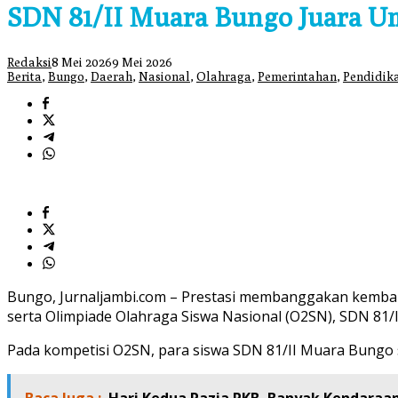
SDN 81/II Muara Bungo Juara U
Redaksi
8 Mei 2026
9 Mei 2026
Berita
,
Bungo
,
Daerah
,
Nasional
,
Olahraga
,
Pemerintahan
,
Pendidik
Bungo, Jurnaljambi.com – Prestasi membanggakan kembali
serta Olimpiade Olahraga Siswa Nasional (O2SN), SDN 81/
Pada kompetisi O2SN, para siswa SDN 81/II Muara Bungo 