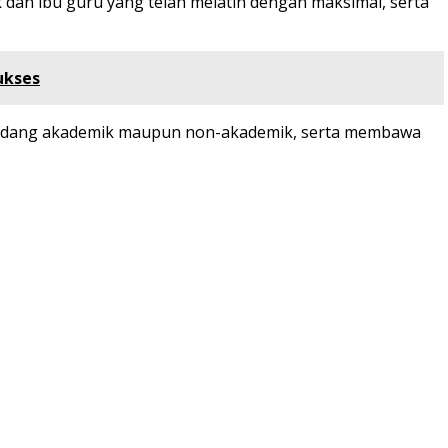
dan ibu guru yang telah melatih dengan maksimal, serta
ukses
di bidang akademik maupun non-akademik, serta membawa