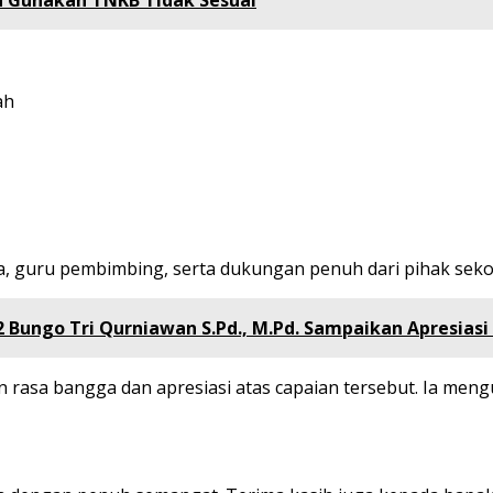
n Gunakan TNKB Tidak Sesuai
ah
swa, guru pembimbing, serta dukungan penuh dari pihak seko
 Bungo Tri Qurniawan S.Pd., M.Pd. Sampaikan Apresiasi
n rasa bangga dan apresiasi atas capaian tersebut. Ia men