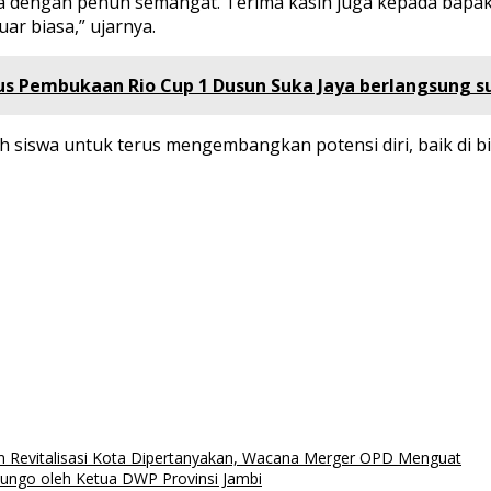
a dengan penuh semangat. Terima kasih juga kepada bapak 
ar biasa,” ujarnya.
us Pembukaan Rio Cup 1 Dusun Suka Jaya berlangsung s
uruh siswa untuk terus mengembangkan potensi diri, baik 
 Revitalisasi Kota Dipertanyakan, Wacana Merger OPD Menguat
ngo oleh Ketua DWP Provinsi Jambi