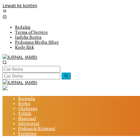
Lewati ke konten
Redaksi
Terms of Service
Indeks Berita
Pedoman Media Siber
Kode Etik
Beranda
Berita
Olahraga
Politik
Nasional
Advetorial
Hukum & Kriminal
Peristiwa