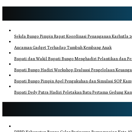
Sekda Bungo Pimpin Rapat Koordinasi Penanganan Karhutla 20
Ancaman Gadget Terhadap Tumbuh Kembang Anak
Bupati dan Wakil Bupati Bungo Menghadiri Pelantikan dan 
Bupati Bungo Hadiri Workshop Evaluasi Pengelolaan Keuang
Bupati Bungo Pimpin Apel Pengukuhan dan Simulasi SOP Kamp
Bupati Dedy Putra Hadiri Peletakan Batu Pertama Gedung Kant