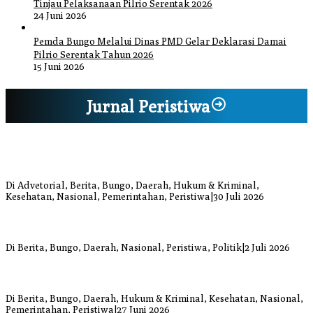
Tinjau Pelaksanaan Pilrio Serentak 2026
24 Juni 2026
Pemda Bungo Melalui Dinas PMD Gelar Deklarasi Damai
Pilrio Serentak Tahun 2026
15 Juni 2026
Jurnal Peristiwa
Bupati Bungo Pimpin Apel Pengukuhan dan Simulasi SOP Kampung
Siaga Bencana Jaya Setia
Di Advetorial, Berita, Bungo, Daerah, Hukum & Kriminal,
Kesehatan, Nasional, Pemerintahan, Peristiwa
|
30 Juli 2026
Anggi Doyok Resmi Lulus Sekolah Solidaritas PSI Batch-1, Siap
Perkuat Kiprah Politik dari Daerah
Di Berita, Bungo, Daerah, Nasional, Peristiwa, Politik
|
2 Juli 2026
Warga Bungo Diduga Jadi Korban Begal, Meninggal Dunia Akibat
Luka Bacok
Di Berita, Bungo, Daerah, Hukum & Kriminal, Kesehatan, Nasional,
Pemerintahan, Peristiwa
|
27 Juni 2026