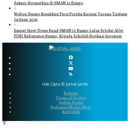
Sukses dipusatkan di SMAN 12 Bungo,
4
Wabup Bungo Resmikan Pacu Perahu Karang Taruna Tanjung
Gedang 2026
5
Empat Siswi Drum Band SMAN 12 Bungo Lulus Seleksi Atlet
PDBI Kabupaten Bungo, Kepala Sekolah Berikan Apresiasi
Hak Cipta © Jurnal Jambi
Redaksi
Terms of Service
Indeks Berita
Pedoman Media Siber
Kode Etik