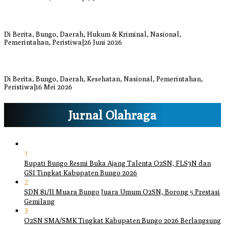
Respons Cepat Damkar Bungo Padamkan Kebakaran Lahan di
Sungai Mengkuang
Di Berita, Bungo, Daerah, Hukum & Kriminal, Nasional,
Pemerintahan, Peristiwa
|
26 Juni 2026
Bupati dan Wakil Bupati Bungo Tinjau Posko Banjir dan Dapur
Umum di Sejumlah Titik
Di Berita, Bungo, Daerah, Kesehatan, Nasional, Pemerintahan,
Peristiwa
|
16 Mei 2026
Jurnal Olahraga
1
Bupati Bungo Resmi Buka Ajang Talenta O2SN, FLS3N dan
GSI Tingkat Kabupaten Bungo 2026
2
SDN 81/II Muara Bungo Juara Umum O2SN, Borong 5 Prestasi
Gemilang
3
O2SN SMA/SMK Tingkat Kabupaten Bungo 2026 Berlangsung