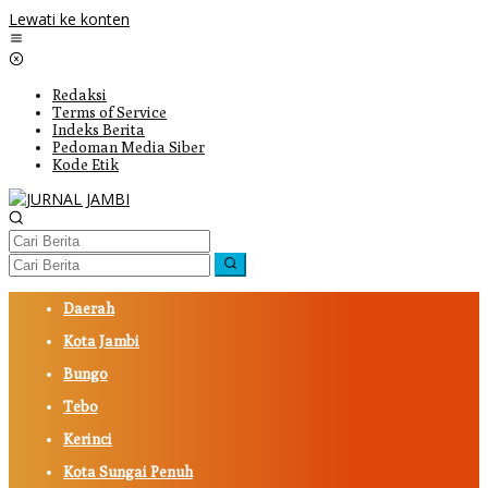
Lewati ke konten
Redaksi
Terms of Service
Indeks Berita
Pedoman Media Siber
Kode Etik
Daerah
Kota Jambi
Bungo
Tebo
Kerinci
Kota Sungai Penuh