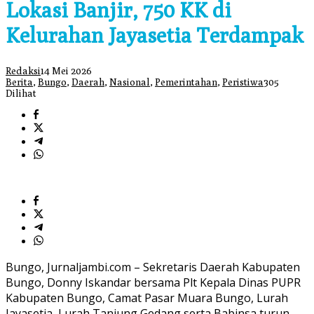
Lokasi Banjir, 750 KK di
Kelurahan Jayasetia Terdampak
Redaksi
14 Mei 2026
Berita
,
Bungo
,
Daerah
,
Nasional
,
Pemerintahan
,
Peristiwa
305
Dilihat
Bungo, Jurnaljambi.com – Sekretaris Daerah Kabupaten
Bungo, Donny Iskandar bersama Plt Kepala Dinas PUPR
Kabupaten Bungo, Camat Pasar Muara Bungo, Lurah
Jayasetia, Lurah Tanjung Gedang serta Babinsa turun