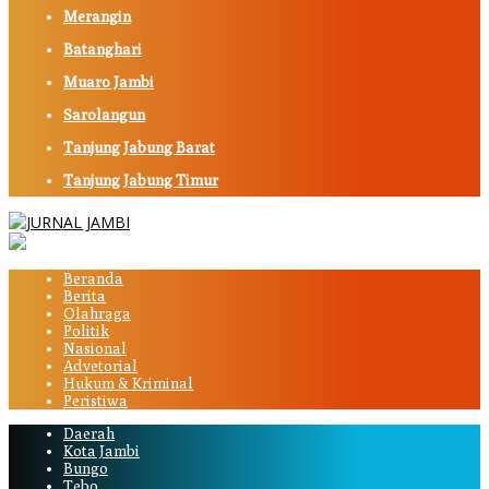
Merangin
Batanghari
Muaro Jambi
Sarolangun
Tanjung Jabung Barat
Tanjung Jabung Timur
Beranda
Berita
Olahraga
Politik
Nasional
Advetorial
Hukum & Kriminal
Peristiwa
Daerah
Kota Jambi
Bungo
Tebo