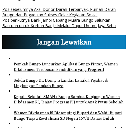
Pos sebelumnya
Aksi Donor Darah Terbanyak, Rumah Darah
Bungo dan Pegadaian Sukses Gelar Kegiatan Sosial
Pos berikutnya
Bank Jambi Cabang Muara Bungo Salurkan
Bantuan untuk Korban Banjir Melalui Dapur Umum Jaya Setia
Jangan Lewatkan
Pemkab Bungo Luncurkan Aplikasi Bungo Pintar, Wamen
Dikdasmen: Terobosan Pendidikan yang Progresif
Sekda Bungo Dr. Donny Iskandar Lantik 4 Pejabat di
Lingkungan Pemkab Bungo
Kepala Sekolah SMAN 1 Bungo Sambut Kunjungan Wamen
Dikdasmen RI, Tinjau Program PJJ untuk Anak Putus Sekolah
Wamen Dikdasmen RI Didampingi Bupati dan Wakil Bupati
Bungo Tinjau Revitalisasi SD Negeri 107/II Danau Buluh