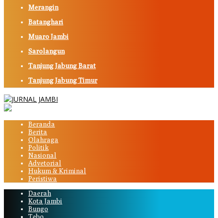
Merangin
Batanghari
Muaro Jambi
Sarolangun
Tanjung Jabung Barat
Tanjung Jabung Timur
Beranda
Berita
Olahraga
Politik
Nasional
Advetorial
Hukum & Kriminal
Peristiwa
Daerah
Kota Jambi
Bungo
Tebo