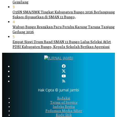
Gemilang
3
O2SN SMA/SMK Tingkat Kabupaten Bungo 2026 Berlangsung
Sukses dipusatkan di SMAN 12 Bungo,
4
Wabup Bungo Resmikan Pacu Perahu Karang Taruna Tanjung
Gedang 2026
5
Empat Siswi Drum Band SMAN 12 Bungo Lulus Seleksi Atlet
PDBI Kabupaten Bungo, Kepala Sekolah Berikan Apresiasi
Hak Cipta © Jurnal Jambi
Redaksi
Terms of Service
Indeks Berita
Pedoman Media Siber
Kode Etik