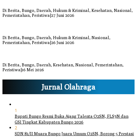
Luka Bacok
Di Berita, Bungo, Daerah, Hukum & Kriminal, Kesehatan, Nasional,
Pemerintahan, Peristiwa
|
27 Juni 2026
Respons Cepat Damkar Bungo Padamkan Kebakaran Lahan di
Sungai Mengkuang
Di Berita, Bungo, Daerah, Hukum & Kriminal, Nasional,
Pemerintahan, Peristiwa
|
26 Juni 2026
Bupati dan Wakil Bupati Bungo Tinjau Posko Banjir dan Dapur
Umum di Sejumlah Titik
Di Berita, Bungo, Daerah, Kesehatan, Nasional, Pemerintahan,
Peristiwa
|
16 Mei 2026
Jurnal Olahraga
1
Bupati Bungo Resmi Buka Ajang Talenta O2SN, FLS3N dan
GSI Tingkat Kabupaten Bungo 2026
2
SDN 81/II Muara Bungo Juara Umum O2SN, Borong 5 Prestasi