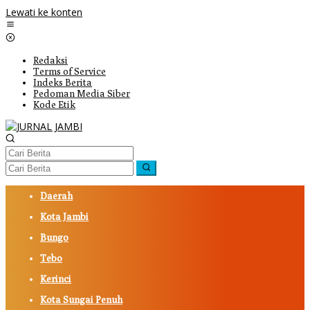
Lewati ke konten
Redaksi
Terms of Service
Indeks Berita
Pedoman Media Siber
Kode Etik
Daerah
Kota Jambi
Bungo
Tebo
Kerinci
Kota Sungai Penuh