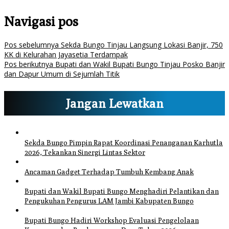
Navigasi pos
Pos sebelumnya
Sekda Bungo Tinjau Langsung Lokasi Banjir, 750
KK di Kelurahan Jayasetia Terdampak
Pos berikutnya
Bupati dan Wakil Bupati Bungo Tinjau Posko Banjir
dan Dapur Umum di Sejumlah Titik
Jangan Lewatkan
Sekda Bungo Pimpin Rapat Koordinasi Penanganan Karhutla
2026, Tekankan Sinergi Lintas Sektor
Ancaman Gadget Terhadap Tumbuh Kembang Anak
Bupati dan Wakil Bupati Bungo Menghadiri Pelantikan dan
Pengukuhan Pengurus LAM Jambi Kabupaten Bungo
Bupati Bungo Hadiri Workshop Evaluasi Pengelolaan