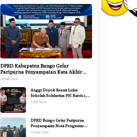
DPRD Kabupaten Bungo Gelar
Paripurna Penyampaian Kata Akhir
Fraksi terhadap Ranperda
20 Juli 2026
Pertanggungjawaban APBD 2025
Anggi Doyok Resmi Lulus
Sekolah Solidaritas PSI Batch-1,
Siap Perkuat Kiprah Politik dari
2 Juli 2026
Daerah
DPRD Bungo Gelar Paripurna
Penyampaian Nota Pengantar
Pertanggungjawaban Pelaksanaan
29 Juni 2026
APBD 2025