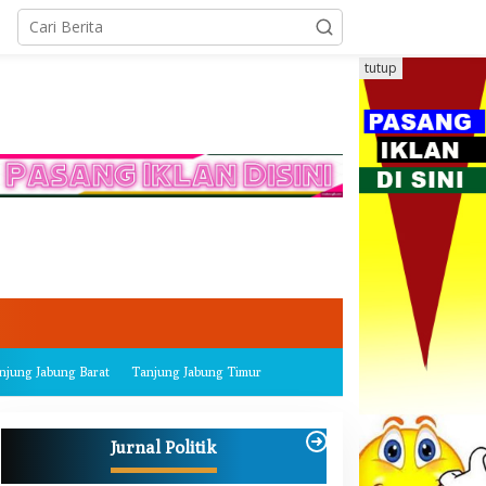
tutup
njung Jabung Barat
Tanjung Jabung Timur
Jurnal Politik