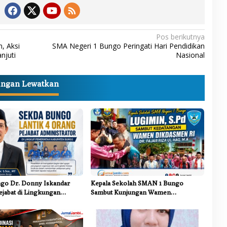
Pos berikutnya
, Aksi
SMA Negeri 1 Bungo Peringati Hari Pendidikan
njuti
Nasional
angan Lewatkan
go Dr. Donny Iskandar
Kepala Sekolah SMAN 1 Bungo
ejabat di Lingkungan
Sambut Kunjungan Wamen
ungo
Dikdasmen RI, Tinjau Program PJJ
untuk Anak Putus Sekolah