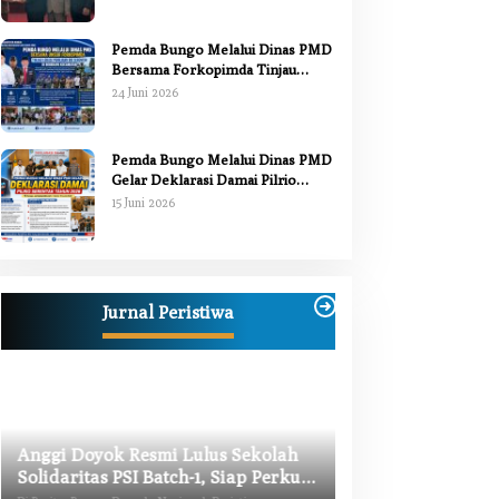
Pemda Bungo Melalui Dinas PMD
Bersama Forkopimda Tinjau
Pelaksanaan Pilrio Serentak 2026
24 Juni 2026
Pemda Bungo Melalui Dinas PMD
Gelar Deklarasi Damai Pilrio
Serentak Tahun 2026
15 Juni 2026
Jurnal Peristiwa
Anggi Doyok Resmi Lulus Sekolah
Warga Bungo Did
Solidaritas PSI Batch-1, Siap Perkuat
Begal, Meninggal