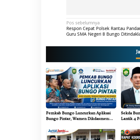
N
Pos sebelumnya
Respon Cepat Polsek Rantau Pandan
a
Guru SMA Negeri 8 Bungo Ditindakla
v
i
J
g
a
s
i
p
o
s
Pemkab Bungo Luncurkan Aplikasi
Sekda Bun
Bungo Pintar, Wamen Dikdasmen:
Lantik 4 P
Terobosan Pendidikan yang
Pemkab B
Progresif