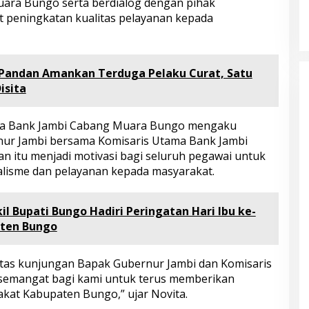
Kampung Siaga Bencana Jaya Setia
uara Bungo serta berdialog dengan pihak
Di Advetorial, Berita, Bungo, Daerah, Hukum &
Kriminal, Kesehatan, Nasional, Pemerintahan,
 peningkatan kualitas pelayanan kepada
Peristiwa
|
30 Juli 2026
 Pandan Amankan Terduga Pelaku Curat, Satu
isita
ala Bank Jambi Cabang Muara Bungo mengaku
ur Jambi bersama Komisaris Utama Bank Jambi
n itu menjadi motivasi bagi seluruh pegawai untuk
alisme dan pelayanan kepada masyarakat.
il Bupati Bungo Hadiri Peringatan Hari Ibu ke-
aten Bungo
atas kunjungan Bapak Gubernur Jambi dan Komisaris
 semangat bagi kami untuk terus memberikan
akat Kabupaten Bungo,” ujar Novita.