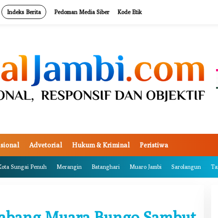
Indeks Berita
Pedoman Media Siber
Kode Etik
sional
Advetorial
Hukum & Kriminal
Peristiwa
Kota Sungai Penuh
Merangin
Batanghari
Muaro Jambi
Sarolangun
Ta
Cabang Muara Bungo Sambut