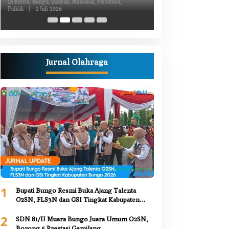
Kiprah Politik dari Daerah
Luka Bacok
Di Berita, Bungo, Daerah, Nasional, Peristiwa,
Di Berita, Bungo, Daerah,
Politik
|
2 Juli 2026
Kesehatan, Nasional, Pemer
Juni 2026
Jurnal Olahraga
1
Bupati Bungo Resmi Buka Ajang Talenta
O2SN, FLS3N dan GSI Tingkat Kabupaten
Bungo 2026
2
SDN 81/II Muara Bungo Juara Umum O2SN,
Borong 5 Prestasi Gemilang