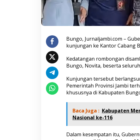
n
g
o
S
a
m
b
Bungo, Jurnaljambi.com – Guber
u
kunjungan ke Kantor Cabang 
t
H
Kedatangan rombongan disamb
a
Bungo, Novita, beserta seluruh
n
g
a
Kunjungan tersebut berlangsu
t
Pemerintah Provinsi Jambi te
K
khususnya di Kabupaten Bungo
u
n
j
Baca Juga :
Kabupaten Mer
u
n
Nasional ke-116
g
a
n
Dalam kesempatan itu, Gubernur
G