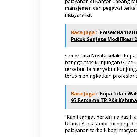
pelayanan di Kantor Cabang M
u
manajemen dan pegawai terkait
b
masyarakat.
e
r
n
u
Baca Juga :
Polsek Rantau
r
Pucuk Senjata Modifikasi D
J
a
m
Sementara Novita selaku Kep
b
bangga atas kunjungan Gubern
i
tersebut. Ia menyebut kunjunga
terus meningkatkan profesion
Baca Juga :
Bupati dan Wak
97 Bersama TP PKK Kabup
“Kami sangat berterima kasih 
Utama Bank Jambi. Ini menjadi
pelayanan terbaik bagi masyar