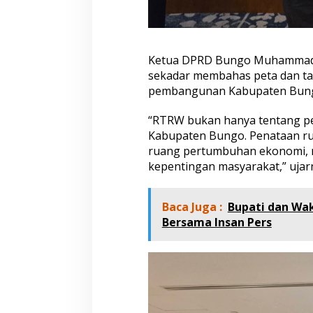
d
i
J
a
Ketua DPRD Bungo Muhammad
k
sekadar membahas peta dan ta
a
r
pembangunan Kabupaten Bun
t
a
“RTRW bukan hanya tentang pe
Kabupaten Bungo. Penataan r
ruang pertumbuhan ekonomi, m
kepentingan masyarakat,” ujar
Baca Juga :
Bupati dan Wak
Bersama Insan Pers