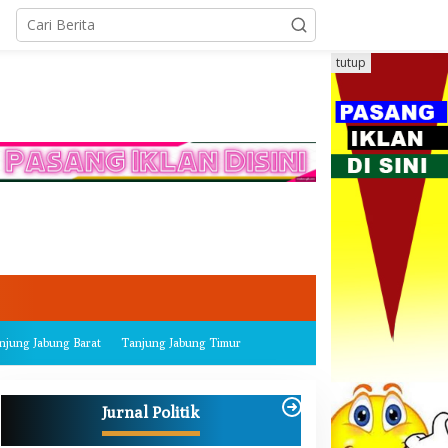
tutup
njung Jabung Barat
Tanjung Jabung Timur
Jurnal Politik