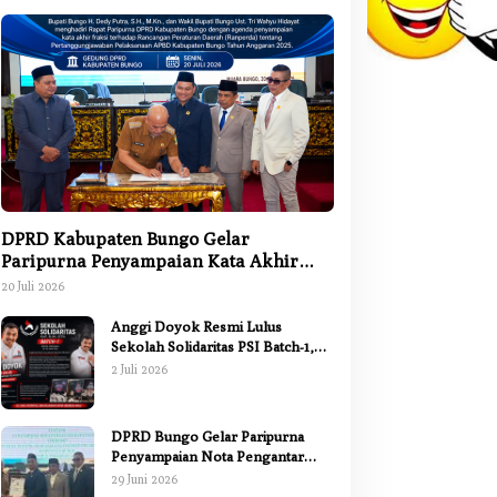
DPRD Kabupaten Bungo Gelar
Paripurna Penyampaian Kata Akhir
Fraksi terhadap Ranperda
20 Juli 2026
Pertanggungjawaban APBD 2025
Anggi Doyok Resmi Lulus
Sekolah Solidaritas PSI Batch-1,
Siap Perkuat Kiprah Politik dari
2 Juli 2026
Daerah
DPRD Bungo Gelar Paripurna
Penyampaian Nota Pengantar
Pertanggungjawaban Pelaksanaan
29 Juni 2026
APBD 2025