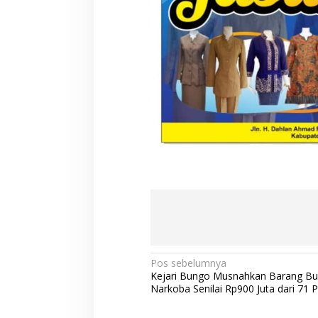
N
Pos sebelumnya
Kejari Bungo Musnahkan Barang Bu
a
Narkoba Senilai Rp900 Juta dari 71 
v