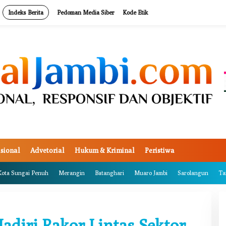
Indeks Berita
Pedoman Media Siber
Kode Etik
sional
Advetorial
Hukum & Kriminal
Peristiwa
Kota Sungai Penuh
Merangin
Batanghari
Muaro Jambi
Sarolangun
Ta
diri Rakor Lintas Sektor