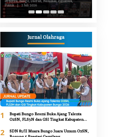
Kiprah Politik dari Daerah
Luka Bacok
Di Berita, Bungo, Daerah, Nasional, Peristiwa,
Di Berita, Bungo, Daerah,
Politik
|
2 Juli 2026
Kesehatan, Nasional, Pemer
Juni 2026
Jurnal Olahraga
1
Bupati Bungo Resmi Buka Ajang Talenta
O2SN, FLS3N dan GSI Tingkat Kabupaten
Bungo 2026
2
SDN 81/II Muara Bungo Juara Umum O2SN,
Borong 5 Prestasi Gemilang