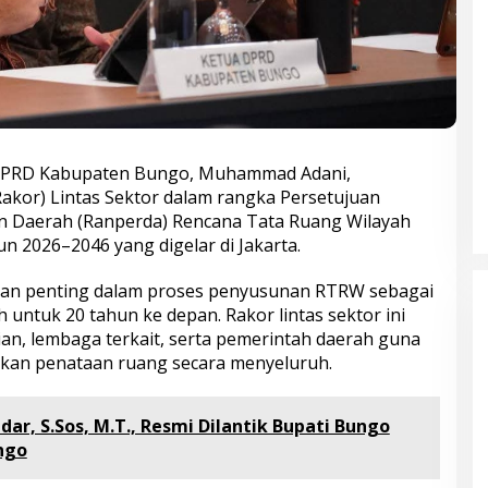
a DPRD Kabupaten Bungo, Muhammad Adani,
Rakor) Lintas Sektor dalam rangka Persetujuan
n Daerah (Ranperda) Rencana Tata Ruang Wilayah
2026–2046 yang digelar di Jakarta.
gian penting dalam proses penyusunan RTRW sebagai
tuk 20 tahun ke depan. Rakor lintas sektor ini
an, lembaga terkait, serta pemerintah daerah guna
akan penataan ruang secara menyeluruh.
dar, S.Sos, M.T., Resmi Dilantik Bupati Bungo
Bupati Bungo Pimpin Apel
ngo
Pengukuhan dan Simulasi SOP