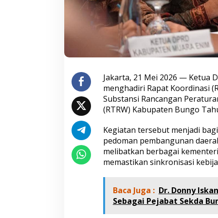
t
a
s
S
e
k
t
o
r
Jakarta, 21 Mei 2026 — Ketu
P
menghadiri Rapat Koordinasi (
e
Substansi Rancangan Peratura
r
(RTRW) Kabupaten Bungo Tahun 
s
e
t
Kegiatan tersebut menjadi ba
u
pedoman pembangunan daerah un
j
melibatkan berbagai kementeri
u
memastikan sinkronisasi kebij
a
n
S
Baca Juga :
Dr. Donny Iskan
u
b
Sebagai Pejabat Sekda Bu
s
t