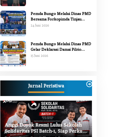
Pemda Bungo Melalui Dinas PMD
Bersama Forkopimda Tinjau
Pelaksanaan Pilrio Serentak 2026
24 Juni 2026
Pemda Bungo Melalui Dinas PMD
Gelar Deklarasi Damai Pilrio
Serentak Tahun 2026
15 Juni 2026
Jurnal Peristiwa
Anggi Doyok Resmi Lulus Sekolah
Warga Bungo Did
Solidaritas PSI Batch-1, Siap Perkuat
Begal, Meninggal