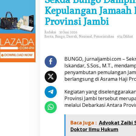
d
Kepulangan Jamaah H
a
B
Provinsi Jambi
u
n
g
Redaksi
30 Juni 2026
o
Berita
,
Bungo
,
Daerah
,
Nasional
,
Pemerintahan
634 Dilihat
D
a
m
p
BUNGO, Jurnaljambi.com – Sek
i
Iskandar, S.Sos., M.T., mendamp
n
penyambutan pemulangan Jamaa
g
berlangsung di Asrama Haji Pro
i
G
u
Kegiatan yang diselenggarakan
b
Provinsi Jambi tersebut merup
e
melalui Debarkasi Antara Provin
r
n
u
Baca Juga :
Advokat Zaibi 
r
Doktor Ilmu Hukum
J
a