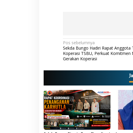
s
i
J
a
m
b
i
N
Pos sebelumnya
Sekda Bungo Hadiri Rapat Anggota
a
Koperasi TSBU, Perkuat Komitmen
Gerakan Koperasi
v
i
g
J
a
s
i
p
o
s