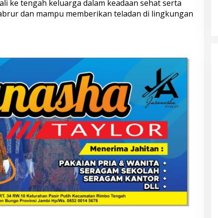
Kampung Siaga Bencana Jaya Setia
i ke tengah keluarga dalam keadaan sehat serta
Di Advetorial, Berita, Bungo, Daerah, Hukum &
Kriminal, Kesehatan, Nasional, Pemerintahan,
mabrur dan mampu memberikan teladan di lingkungan
Peristiwa
|
30 Juli 2026