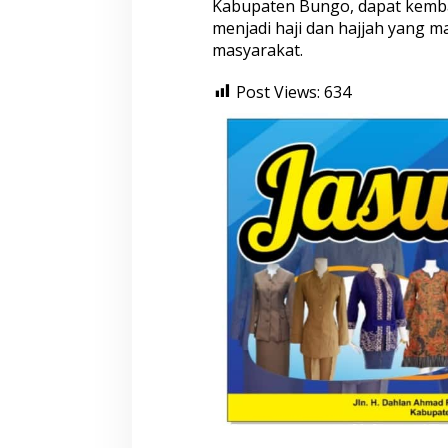
Kabupaten Bungo, dapat kembal
H
menjadi haji dan hajjah yang 
a
masyarakat.
j
i
D
Post Views:
634
e
b
a
r
k
a
s
i
A
n
t
a
r
a
P
r
o
v
i
n