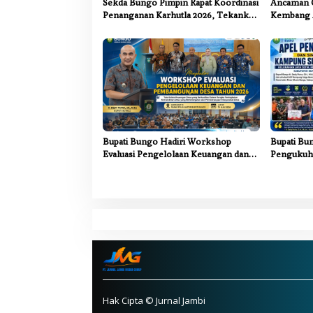
Sekda Bungo Pimpin Rapat Koordinasi
Ancaman 
Penanganan Karhutla 2026, Tekankan
Kembang 
Sinergi Lintas Sektor
Bupati Bungo Hadiri Workshop
Bupati Bu
Evaluasi Pengelolaan Keuangan dan
Pengukuha
Pembangunan Desa Tahun 2026
Kampung S
Hak Cipta © Jurnal Jambi