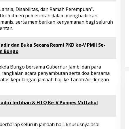
nsia, Disabilitas, dan Ramah Perempuan”,
ud komitmen pemerintah dalam menghadirkan
 humanis, serta memberikan kenyamanan bagi seluruh
entan.
adir dan Buka Secara Resmi PKD ke-V PMII Se-
en Bungo
ekda Bungo bersama Gubernur Jambi dan para
i rangkaian acara penyambutan serta doa bersama
atas kepulangan jamaah haji ke Tanah Air dengan
adiri Imtihan & HTQ Ke-V Ponpes Miftahul
Bupati Bungo Pimpin Apel
Pengukuhan dan Simulasi SOP
erharap seluruh jamaah haji, khususnya asal