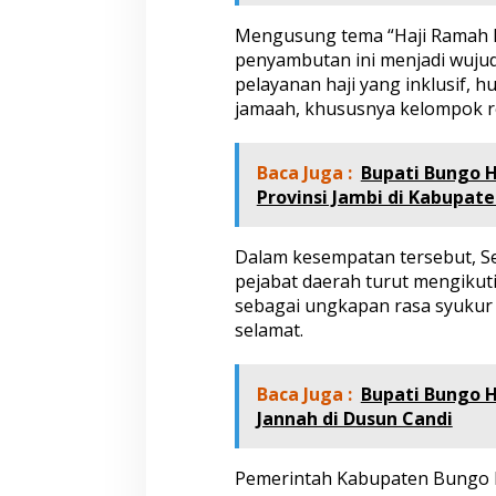
m
Mengusung tema “Haji Ramah La
b
i
penyambutan ini menjadi wuj
S
pelayanan haji yang inklusif,
a
jamaah, khususnya kelompok r
m
b
u
Baca Juga :
Bupati Bungo H
t
K
Provinsi Jambi di Kabupat
e
p
u
Dalam kesempatan tersebut, S
l
pejabat daerah turut mengikut
a
sebagai ungkapan rasa syukur 
n
selamat.
g
a
n
Baca Juga :
J
Bupati Bungo H
a
Jannah di Dusun Candi
m
a
a
Pemerintah Kabupaten Bungo b
h