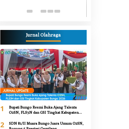
Luka Bacok
Di Berita, Bungo, Daerah,
Kesehatan, Nasional, Pemer
Juni 2026
Jurnal Olahraga
1
Bupati Bungo Resmi Buka Ajang Talenta
O2SN, FLS3N dan GSI Tingkat Kabupaten
Bungo 2026
2
SDN 81/II Muara Bungo Juara Umum O2SN,
Borong 5 Prestasi Gemilang