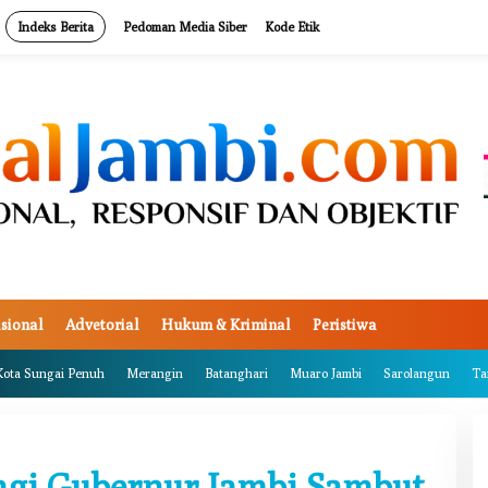
Indeks Berita
Pedoman Media Siber
Kode Etik
sional
Advetorial
Hukum & Kriminal
Peristiwa
Kota Sungai Penuh
Merangin
Batanghari
Muaro Jambi
Sarolangun
Ta
gi Gubernur Jambi Sambut