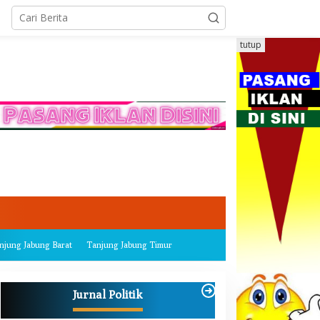
tutup
njung Jabung Barat
Tanjung Jabung Timur
Jurnal Politik