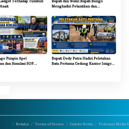
Gadget Terhadap Tumbuh
Bupati dan Wakil Bupati Bungo
Anak
Menghadiri Pelantikan dan
Pengukuhan Pengurus LAM Jambi
Kabupaten Bungo
ngo Pimpin Apel
Bupati Dedy Putra Hadiri Peletakan
n dan Simulasi SOP
Batu Pertama Gedung Kantor Imigrasi
iaga Bencana Jaya Setia
Kelas III Non TPI Bungo
Redaksi
Terms of Service
Indeks Berita
Pedoman Media S