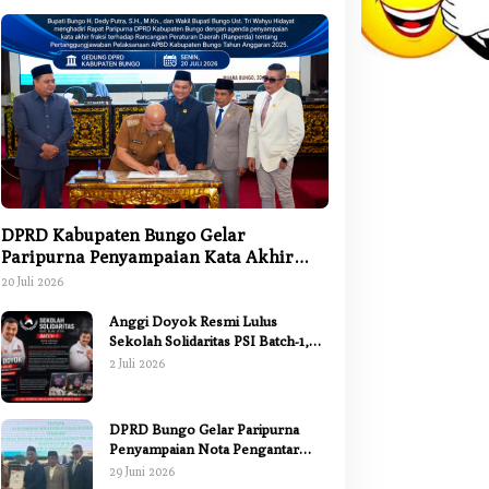
DPRD Kabupaten Bungo Gelar
Paripurna Penyampaian Kata Akhir
Fraksi terhadap Ranperda
20 Juli 2026
Pertanggungjawaban APBD 2025
Anggi Doyok Resmi Lulus
Sekolah Solidaritas PSI Batch-1,
Siap Perkuat Kiprah Politik dari
2 Juli 2026
Daerah
DPRD Bungo Gelar Paripurna
Penyampaian Nota Pengantar
Pertanggungjawaban Pelaksanaan
29 Juni 2026
APBD 2025