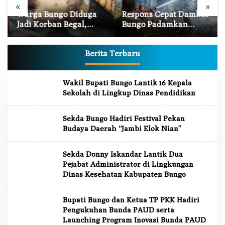
«
»
Warga Bungo Diduga
Respons Cepat Damkar
Jadi Korban Begal,
Bungo Padamkan
Meninggal Dunia
Kebakaran Lahan di
Akibat Luka Bacok
Sungai Mengkuang
Berita Terbaru
J
Wakil Bupati Bungo Lantik 16 Kepala
U
Sekolah di Lingkup Dinas Pendidikan
R
N
A
Sekda Bungo Hadiri Festival Pekan
L
J
Budaya Daerah “Jambi Elok Nian”
A
M
B
Sekda Donny Iskandar Lantik Dua
I
Pejabat Administrator di Lingkungan
Dinas Kesehatan Kabupaten Bungo
Bupati Bungo dan Ketua TP PKK Hadiri
Pengukuhan Bunda PAUD serta
Launching Program Inovasi Bunda PAUD