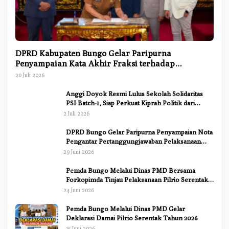
DPRD Kabupaten Bungo Gelar Paripurna
Penyampaian Kata Akhir Fraksi terhadap
Ranperda Pertanggungjawaban APBD 2025
20 Juli 2026
Anggi Doyok Resmi Lulus Sekolah Solidaritas
PSI Batch-1, Siap Perkuat Kiprah Politik dari
Daerah
2 Juli 2026
DPRD Bungo Gelar Paripurna Penyampaian Nota
Pengantar Pertanggungjawaban Pelaksanaan
APBD 2025
29 Juni 2026
Pemda Bungo Melalui Dinas PMD Bersama
Forkopimda Tinjau Pelaksanaan Pilrio Serentak
2026
24 Juni 2026
Pemda Bungo Melalui Dinas PMD Gelar
Deklarasi Damai Pilrio Serentak Tahun 2026
15 Juni 2026