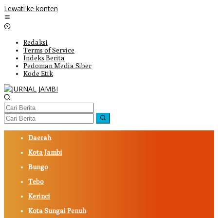
Lewati ke konten
Redaksi
Terms of Service
Indeks Berita
Pedoman Media Siber
Kode Etik
Daerah
Kota Jambi
Bungo
Tebo
Kerinci
Kota Sungai Penuh