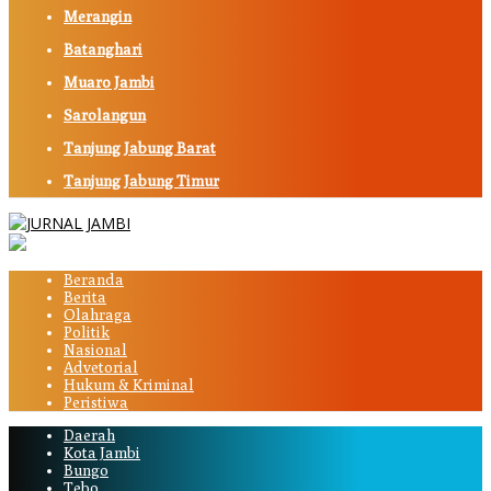
Merangin
Batanghari
Muaro Jambi
Sarolangun
Tanjung Jabung Barat
Tanjung Jabung Timur
Beranda
Berita
Olahraga
Politik
Nasional
Advetorial
Hukum & Kriminal
Peristiwa
Daerah
Kota Jambi
Bungo
Tebo