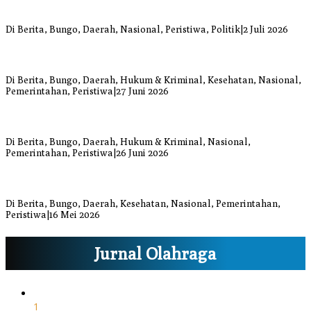
Anggi Doyok Resmi Lulus Sekolah Solidaritas PSI Batch-1, Siap
Perkuat Kiprah Politik dari Daerah
Di Berita, Bungo, Daerah, Nasional, Peristiwa, Politik
|
2 Juli 2026
Warga Bungo Diduga Jadi Korban Begal, Meninggal Dunia Akibat
Luka Bacok
Di Berita, Bungo, Daerah, Hukum & Kriminal, Kesehatan, Nasional,
Pemerintahan, Peristiwa
|
27 Juni 2026
Respons Cepat Damkar Bungo Padamkan Kebakaran Lahan di
Sungai Mengkuang
Di Berita, Bungo, Daerah, Hukum & Kriminal, Nasional,
Pemerintahan, Peristiwa
|
26 Juni 2026
Bupati dan Wakil Bupati Bungo Tinjau Posko Banjir dan Dapur
Umum di Sejumlah Titik
Di Berita, Bungo, Daerah, Kesehatan, Nasional, Pemerintahan,
Peristiwa
|
16 Mei 2026
Jurnal Olahraga
1