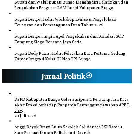
Bupati dan Wakil Bupati Bungo Menghadiri Pelantikan dan
Pengukuhan Pengurus LAM Jambi Kabupaten Bungo
Bupati Bungo Hadiri Workshop Evaluasi Pengelolaan
Keuangan dan Pembangunan Desa Tahun 2026
Bupati Bungo Pimpin Apel Pengukuhan dan Simulasi SOP
Kampung Siaga Bencana Jaya Setia
Bupati Dedy Putra Hadiri Peletakan Batu Pertama Gedung
Kantor Imigrasi Kelas III Non TPI Bungo
Jurnal Politik
DPRD Kabupaten Bungo Gelar Paripurna Penyampaian Kata
Akhir Fraksi terhadap Ranperda Pertanggungjawaban APBD
2025
20 Juli 2026
Anggi Doyok Resmi Lulus Sekolah Solidaritas PSI Batch-1,
Siap Perkuat Kiprah Politik dari Daerah