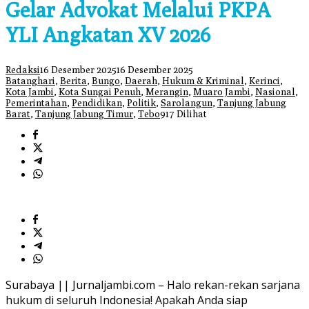
Gelar Advokat Melalui PKPA
YLI Angkatan XV 2026
Redaksi
16 Desember 2025
16 Desember 2025
Batanghari
,
Berita
,
Bungo
,
Daerah
,
Hukum & Kriminal
,
Kerinci
,
Kota Jambi
,
Kota Sungai Penuh
,
Merangin
,
Muaro Jambi
,
Nasional
,
Pemerintahan
,
Pendidikan
,
Politik
,
Sarolangun
,
Tanjung Jabung
Barat
,
Tanjung Jabung Timur
,
Tebo
917 Dilihat
Surabaya || Jurnaljambi.com – Halo rekan-rekan sarjana
hukum di seluruh Indonesia! Apakah Anda siap