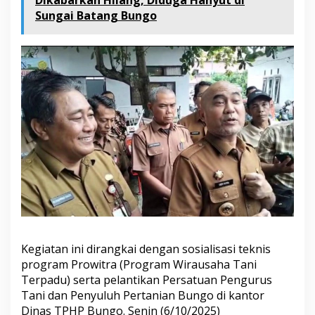
Dikabarkan Hilang, Diduga Hanyut di
n
Sungai Batang Bungo
g
a
n
,
1
0
U
n
i
t
H
a
n
d
T
r
a
k
t
Kegiatan ini dirangkai dengan sosialisasi teknis
o
program Prowitra (Program Wirausaha Tani
r
Terpadu) serta pelantikan Persatuan Pengurus
d
Tani dan Penyuluh Pertanian Bungo di kantor
i
s
Dinas TPHP Bungo. Senin (6/10/2025)