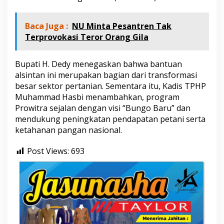
e
r
a
Baca Juga :
NU Minta Pesantren Tak
h
Terprovokasi Teror Orang Gila
k
a
n
Bupati H. Dedy menegaskan bahwa bantuan
k
alsintan ini merupakan bagian dari transformasi
e
besar sektor pertanian. Sementara itu, Kadis TPHP
K
e
Muhammad Hasbi menambahkan, program
l
Prowitra sejalan dengan visi “Bungo Baru” dan
o
mendukung peningkatan pendapatan petani serta
m
ketahanan pangan nasional.
p
o
k
Post Views:
693
T
a
n
i