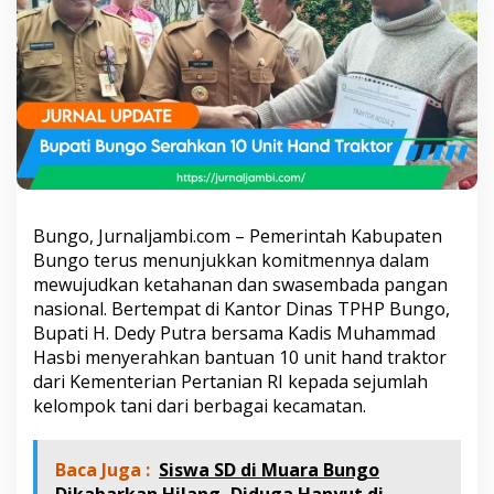
e
r
i
u
s
W
u
j
u
d
k
a
Bungo, Jurnaljambi.com – Pemerintah Kabupaten
n
Bungo terus menunjukkan komitmennya dalam
S
mewujudkan ketahanan dan swasembada pangan
w
a
nasional. Bertempat di Kantor Dinas TPHP Bungo,
s
Bupati H. Dedy Putra bersama Kadis Muhammad
e
Hasbi menyerahkan bantuan 10 unit hand traktor
m
dari Kementerian Pertanian RI kepada sejumlah
b
a
kelompok tani dari berbagai kecamatan.
d
a
P
Baca Juga :
Siswa SD di Muara Bungo
a