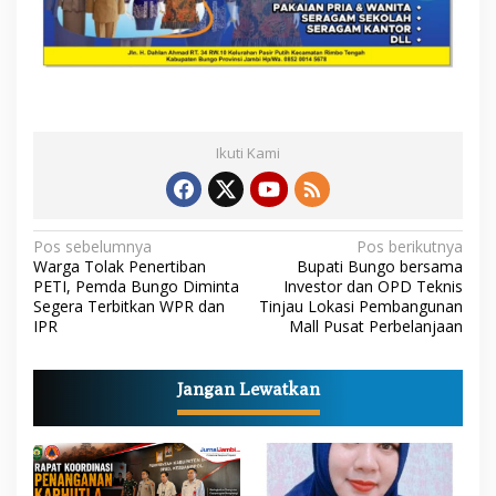
Ikuti Kami
N
Pos sebelumnya
Pos berikutnya
Warga Tolak Penertiban
Bupati Bungo bersama
a
PETI, Pemda Bungo Diminta
Investor dan OPD Teknis
Segera Terbitkan WPR dan
Tinjau Lokasi Pembangunan
v
IPR
Mall Pusat Perbelanjaan
i
g
Jangan Lewatkan
a
s
i