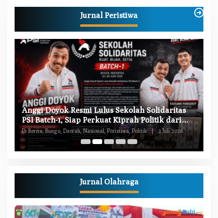
Jurnal Peristiwa
W
Anggi Doyok Resmi Lulus Sekolah Solidaritas
M
PSI Batch-1, Siap Perkuat Kiprah Politik dari
Di
Daerah
Di Berita, Bungo, Daerah, Nasional, Peristiwa, Politik
|
2 Juli 2026
Pe
Jurnal Olahraga