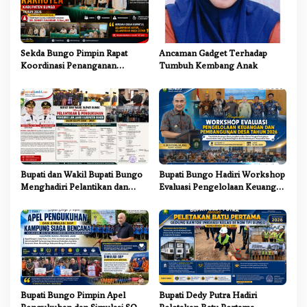
p
o
s
Sekda Bungo Pimpin Rapat
Ancaman Gadget Terhadap
Koordinasi Penanganan
Tumbuh Kembang Anak
Karhutla 2026, Tekankan
Sinergi Lintas Sektor
Bupati dan Wakil Bupati Bungo
Bupati Bungo Hadiri Workshop
Menghadiri Pelantikan dan
Evaluasi Pengelolaan Keuangan
Pengukuhan Pengurus LAM
dan Pembangunan Desa Tahun
Jambi Kabupaten Bungo
2026
Bupati Bungo Pimpin Apel
Bupati Dedy Putra Hadiri