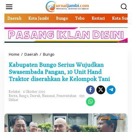
L
e
w
a
Daerah
Kota Jambi
Bungo
Tebo
Kerinci
Kota Sung
t
i
k
e
k
o
Home
/
Daerah
/
Bungo
K
n
a
t
Kabupaten Bungo Serius Wujudkan
b
e
u
Swasembada Pangan, 10 Unit Hand
n
p
Traktor diserahkan ke Kelompok Tani
a
t
e
Redaksi
6 Oktober 2025
Berita
,
Bungo
,
Daerah
,
Nasional
,
Pemerintahan
693
n
Dilihat
B
u
n
g
o
S