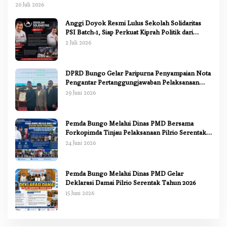
Ranperda Pertanggungjawaban APBD 2025
20 Juli 2026
Anggi Doyok Resmi Lulus Sekolah Solidaritas
PSI Batch-1, Siap Perkuat Kiprah Politik dari
Daerah
2 Juli 2026
DPRD Bungo Gelar Paripurna Penyampaian Nota
Pengantar Pertanggungjawaban Pelaksanaan
APBD 2025
29 Juni 2026
Pemda Bungo Melalui Dinas PMD Bersama
Forkopimda Tinjau Pelaksanaan Pilrio Serentak
2026
24 Juni 2026
Pemda Bungo Melalui Dinas PMD Gelar
Deklarasi Damai Pilrio Serentak Tahun 2026
15 Juni 2026