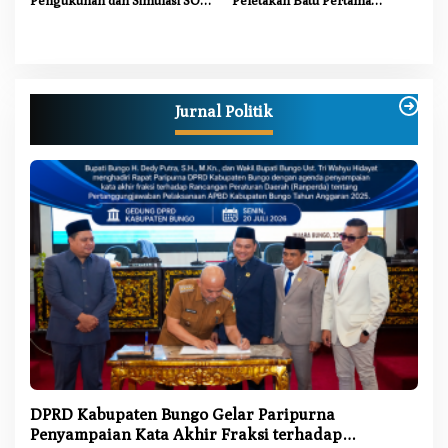
Pengukuhan dan Simulasi SOP
Peletakan Batu Pertama
Kampung Siaga Bencana Jaya
Gedung Kantor Imigrasi Kelas
Setia
III Non TPI Bungo
Jurnal Politik
DPRD Kabupaten Bungo Gelar Paripurna
Penyampaian Kata Akhir Fraksi terhadap