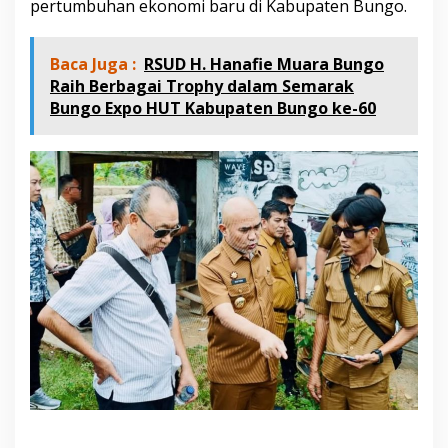
pertumbuhan ekonomi baru di Kabupaten Bungo.
n
j
a
u
Baca Juga :
RSUD H. Hanafie Muara Bungo
L
Raih Berbagai Trophy dalam Semarak
o
Bungo Expo HUT Kabupaten Bungo ke-60
k
a
s
i
P
e
m
b
a
n
g
u
n
a
n
M
a
l
l