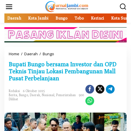
L
e
w
a
Daerah
Kota Jambi
Bungo
Tebo
Kerinci
Kota Sung
t
i
k
e
k
o
Home
/
Daerah
/
Bungo
B
n
u
t
Bupati Bungo bersama Investor dan OPD
p
e
a
Teknis Tinjau Lokasi Pembangunan Mall
n
t
Pusat Perbelanjaan
i
B
u
Redaksi
6 Oktober 2025
Berita
,
Bungo
,
Daerah
,
Nasional
,
Pemerintahan
900
n
Dilihat
g
o
b
e
r
s