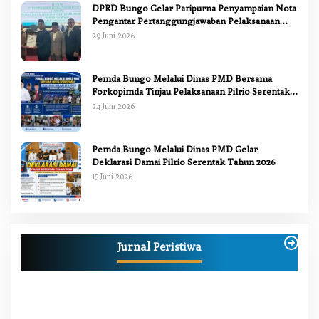
DPRD Bungo Gelar Paripurna Penyampaian Nota
Pengantar Pertanggungjawaban Pelaksanaan
APBD 2025
29 Juni 2026
Pemda Bungo Melalui Dinas PMD Bersama
Forkopimda Tinjau Pelaksanaan Pilrio Serentak
2026
24 Juni 2026
Pemda Bungo Melalui Dinas PMD Gelar
Deklarasi Damai Pilrio Serentak Tahun 2026
15 Juni 2026
Anggi Doyok Resmi Lulus Sekolah Solidaritas
PSI Batch-1, Siap Perkuat Kiprah Politik dari
Jurnal Peristiwa
Daerah
Di Berita, Bungo, Daerah, Nasional, Peristiwa, Politik
|
2 Juli 2026