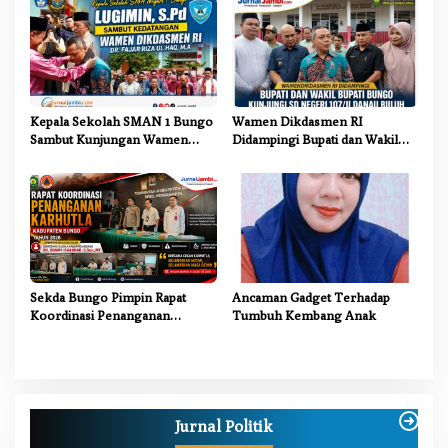
Kepala Sekolah SMAN 1 Bungo
Wamen Dikdasmen RI
Sambut Kunjungan Wamen
Didampingi Bupati dan Wakil
Dikdasmen RI, Tinjau Program
Bupati Bungo Tinjau Revitalisasi
PJJ untuk Anak Putus Sekolah
SD Negeri 107/II Danau Buluh
Sekda Bungo Pimpin Rapat
Ancaman Gadget Terhadap
Koordinasi Penanganan
Tumbuh Kembang Anak
Karhutla 2026, Tekankan
Sinergi Lintas Sektor
Jurnal Politik