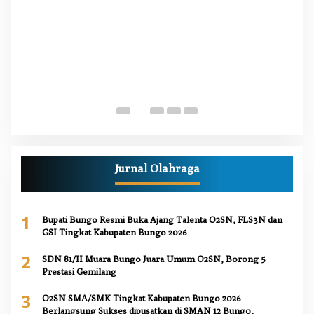
W
M
Di
Pe
Jurnal Olahraga
1
Bupati Bungo Resmi Buka Ajang Talenta O2SN, FLS3N dan
GSI Tingkat Kabupaten Bungo 2026
2
SDN 81/II Muara Bungo Juara Umum O2SN, Borong 5
Prestasi Gemilang
3
O2SN SMA/SMK Tingkat Kabupaten Bungo 2026
Berlangsung Sukses dipusatkan di SMAN 12 Bungo,