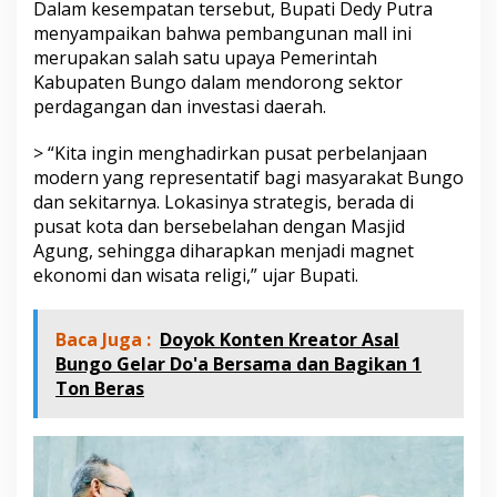
Dalam kesempatan tersebut, Bupati Dedy Putra
P
menyampaikan bahwa pembangunan mall ini
u
s
merupakan salah satu upaya Pemerintah
a
Kabupaten Bungo dalam mendorong sektor
t
perdagangan dan investasi daerah.
P
e
> “Kita ingin menghadirkan pusat perbelanjaan
r
b
modern yang representatif bagi masyarakat Bungo
e
dan sekitarnya. Lokasinya strategis, berada di
l
pusat kota dan bersebelahan dengan Masjid
a
Agung, sehingga diharapkan menjadi magnet
n
j
ekonomi dan wisata religi,” ujar Bupati.
a
a
n
Baca Juga :
Doyok Konten Kreator Asal
Bungo Gelar Do'a Bersama dan Bagikan 1
Ton Beras