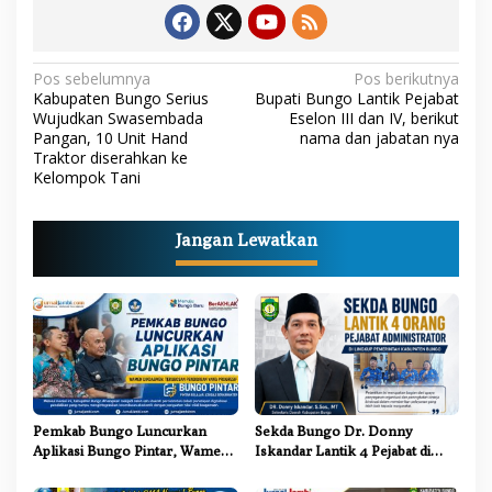
N
Pos sebelumnya
Pos berikutnya
Kabupaten Bungo Serius
Bupati Bungo Lantik Pejabat
a
Wujudkan Swasembada
Eselon III dan IV, berikut
Pangan, 10 Unit Hand
nama dan jabatan nya
v
Traktor diserahkan ke
i
Kelompok Tani
g
a
Jangan Lewatkan
s
i
p
o
s
Pemkab Bungo Luncurkan
Sekda Bungo Dr. Donny
Aplikasi Bungo Pintar, Wamen
Iskandar Lantik 4 Pejabat di
Dikdasmen: Terobosan
Lingkungan Pemkab Bungo
Pendidikan yang Progresif