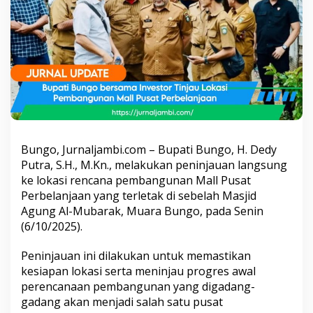
a
m
a
I
n
v
e
s
t
o
r
d
Bungo, Jurnaljambi.com – Bupati Bungo, H. Dedy
a
Putra, S.H., M.Kn., melakukan peninjauan langsung
n
ke lokasi rencana pembangunan Mall Pusat
O
P
Perbelanjaan yang terletak di sebelah Masjid
D
Agung Al-Mubarak, Muara Bungo, pada Senin
T
(6/10/2025).
e
k
Peninjauan ini dilakukan untuk memastikan
n
i
kesiapan lokasi serta meninjau progres awal
s
perencanaan pembangunan yang digadang-
T
gadang akan menjadi salah satu pusat
i