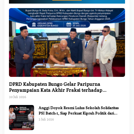
DPRD Kabupaten Bungo Gelar Paripurna
Penyampaian Kata Akhir Fraksi terhadap
Ranperda Pertanggungjawaban APBD 2025
20 Juli 2026
Anggi Doyok Resmi Lulus Sekolah Solidaritas
PSI Batch-1, Siap Perkuat Kiprah Politik dari
Daerah
2 Juli 2026