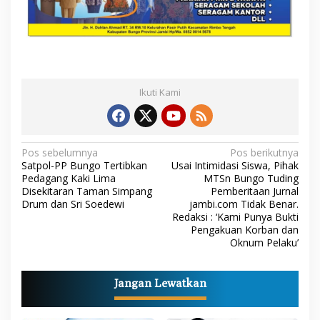
Ikuti Kami
N
Pos sebelumnya
Pos berikutnya
Satpol-PP Bungo Tertibkan
Usai Intimidasi Siswa, Pihak
a
Pedagang Kaki Lima
MTSn Bungo Tuding
Disekitaran Taman Simpang
Pemberitaan Jurnal
v
Drum dan Sri Soedewi
jambi.com Tidak Benar.
i
Redaksi : ‘Kami Punya Bukti
Pengakuan Korban dan
g
Oknum Pelaku’
a
s
Jangan Lewatkan
i
p