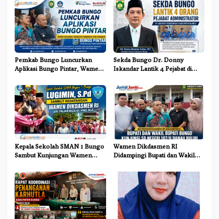
o
s
Pemkab Bungo Luncurkan
Sekda Bungo Dr. Donny
Aplikasi Bungo Pintar, Wamen
Iskandar Lantik 4 Pejabat di
Dikdasmen: Terobosan
Lingkungan Pemkab Bungo
Pendidikan yang Progresif
Kepala Sekolah SMAN 1 Bungo
Wamen Dikdasmen RI
Sambut Kunjungan Wamen
Didampingi Bupati dan Wakil
Dikdasmen RI, Tinjau Program
Bupati Bungo Tinjau Revitalisasi
PJJ untuk Anak Putus Sekolah
SD Negeri 107/II Danau Buluh