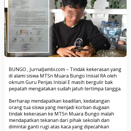
T
i
n
d
a
k
K
e
k
e
r
a
s
BUNGO , JurnalJambi.com – Tindak kekerasan yang
a
di alami siswa MTSn Muara Bungo Inisial RA oleh
n
O
oknum Guru Penjas Inisial E masih bergulir bak
k
pepatah mengatakan sudah jatuh tertimpa tangga.
n
u
Berharap mendapatkan keadilan, kedatangan
m
orang tua siswa yang menjadi korban dugaan
G
u
tindak kekerasan ke MTSn Muara Bungo malah
r
mendapatkan tekanan dari pihak sekolah dan
u
dimintai ganti rugi atas kaca yang dipecahkan
P