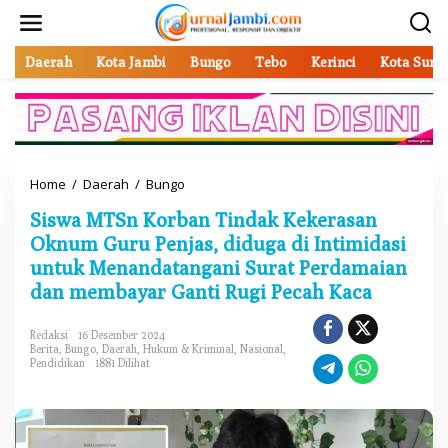
L
e
w
a
Daerah
Kota Jambi
Bungo
Tebo
Kerinci
Kota Sung
t
i
k
e
k
o
Home
/
Daerah
/
Bungo
S
n
i
t
Siswa MTSn Korban Tindak Kekerasan
s
e
w
Oknum Guru Penjas, diduga di Intimidasi
n
a
untuk Menandatangani Surat Perdamaian
M
dan membayar Ganti Rugi Pecah Kaca
T
S
n
Redaksi
16 Desember 2024
K
Berita
,
Bungo
,
Daerah
,
Hukum & Kriminal
,
Nasional
,
o
Pendidikan
1881 Dilihat
r
b
a
n