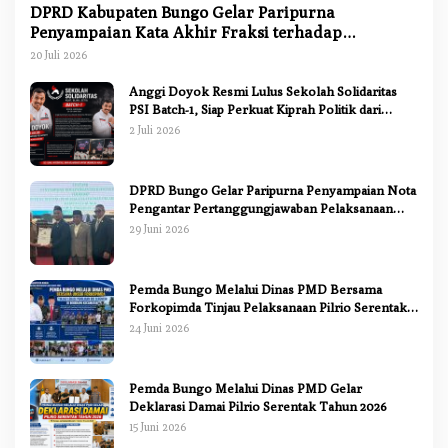
DPRD Kabupaten Bungo Gelar Paripurna
Penyampaian Kata Akhir Fraksi terhadap
Ranperda Pertanggungjawaban APBD 2025
20 Juli 2026
Anggi Doyok Resmi Lulus Sekolah Solidaritas
PSI Batch-1, Siap Perkuat Kiprah Politik dari
Daerah
2 Juli 2026
DPRD Bungo Gelar Paripurna Penyampaian Nota
Pengantar Pertanggungjawaban Pelaksanaan
APBD 2025
29 Juni 2026
Pemda Bungo Melalui Dinas PMD Bersama
Forkopimda Tinjau Pelaksanaan Pilrio Serentak
2026
24 Juni 2026
Pemda Bungo Melalui Dinas PMD Gelar
Deklarasi Damai Pilrio Serentak Tahun 2026
15 Juni 2026