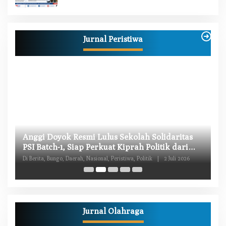
Jurnal Peristiwa
W
Anggi Doyok Resmi Lulus Sekolah Solidaritas
M
PSI Batch-1, Siap Perkuat Kiprah Politik dari
Di
Daerah
Di Berita, Bungo, Daerah, Nasional, Peristiwa, Politik
|
2 Juli 2026
Pe
Jurnal Olahraga