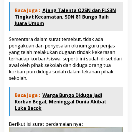
n
t
Baca Juga :
Ajang Talenta O2SN dan FLS3N
u
Tingkat Kecamatan, SDN 81 Bungo Raih
k
Juara Umum
M
e
n
Sementara dalam surat tersebut, tidak ada
a
pengakuan dan penyesalan oknum guru penjas
n
d
yang telah melakukan dugaan tindak kekerasan
a
terhadap korban/siswa, seperti ini sudah di set dari
t
awal oleh pihak sekolah dan diduga orang tua
a
korban pun diduga sudah dalam tekanan pihak
n
g
sekolah.
a
n
i
Baca Juga :
Warga Bungo Diduga Jadi
S
Korban Begal, Meninggal Dunia Akibat
u
Luka Bacok
r
a
t
Berikut isi surat perdamaian nya :
P
e