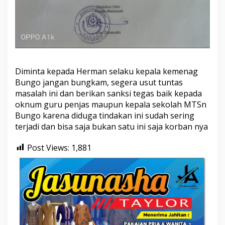
u
g
i
P
e
c
a
Diminta kepada Herman selaku kepala kemenag
h
K
Bungo jangan bungkam, segera usut tuntas
a
masalah ini dan berikan sanksi tegas baik kepada
c
oknum guru penjas maupun kepala sekolah MTSn
a
Bungo karena diduga tindakan ini sudah sering
terjadi dan bisa saja bukan satu ini saja korban nya
Post Views:
1,881