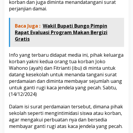
korban dan juga diminta menandatangani surat
e
n
perjanjian damai.
j
a
s
Baca Juga :
Wakil Bupati Bungo Pimpin
,
Rapat Evaluasi Program Makan Bergizi
d
Gratis
i
d
u
Info yang terbaru didapat media ini, pihak keluarga
g
korban yakni kedua orang tua korban Joko
a
d
Wahono (ayah) dan Fitrianti (ibu) di minta untuk
i
datang kesekolah untuk menanda tangani surat
I
perdamaian dan diminta membayar sejumlah uang
n
untuk ganti rugi kaca jendela yang pecah. Sabtu,
t
i
(14/12/2024)
m
i
Dalam isi surat perdamaian tersebut, dimana pihak
d
sekolah seperti mengintimidasi siswa atau korban,
a
agar mengakui perbuatan nya dan bersedia
s
i
membayar ganti rugi atas kaca jendela yang pecah.
u