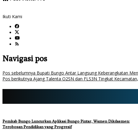
Ikuti Kami
Navigasi pos
Pos sebelumnya
Bupati Bungo Antar Langsung Keberangkatan Ment
Pos berikutnya
Ajang Talenta O2SN dan FLS3N Tingkat Kecamatan
Pemkab Bungo Luncurkan Aplikasi Bungo Pintar, Wamen Dikdasmen:
Terobosan Pendidikan yang Progresif