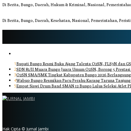
Di Berita, Bungo, Daerah, Hukum & Kriminal, Nasional, Pemerintahan
Bupati dan Wakil Bupati Bungo Tinjau Posko Banjir dan Dapur Umum 
Di Berita, Bungo, Daerah, Kesehatan, Nasional, Pemerintahan, Perist
1
Bupati Bungo Resmi Buka Ajang Talenta O2SN, FLS3N dan GS
2
SDN 81/II Muara Bungo Juara Umum O2SN, Borong 5 Prestasi
3
O2SN SMA/SMK Tingkat Kabupaten Bungo 2026 Berlangsung 
4
Wabup Bungo Resmikan Pacu Perahu Karang Taruna Tanjung
5
Empat Siswi Drum Band SMAN 12 Bungo Lulus Seleksi Atlet P
Hak Cipta © Jurnal Jambi