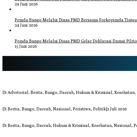
29 Juni 2026
Pemda Bungo Melalui Dinas PMD Bersama Forkopimda Tinjau P
24 Juni 2026
Pemda Bungo Melalui Dinas PMD Gelar Deklarasi Damai Pilrio
15 Juni 2026
Bupati Bungo Pimpin Apel Pengukuhan dan Simulasi SOP Kampung S
Di Advetorial, Berita, Bungo, Daerah, Hukum & Kriminal, Kesehatan,
Anggi Doyok Resmi Lulus Sekolah Solidaritas PSI Batch-1, Siap Perku
Di Berita, Bungo, Daerah, Nasional, Peristiwa, Politik
|
2 Juli 2026
Warga Bungo Diduga Jadi Korban Begal, Meninggal Dunia Akibat L
Di Berita, Bungo, Daerah, Hukum & Kriminal, Kesehatan, Nasional, P
Respons Cepat Damkar Bungo Padamkan Kebakaran Lahan di Sung