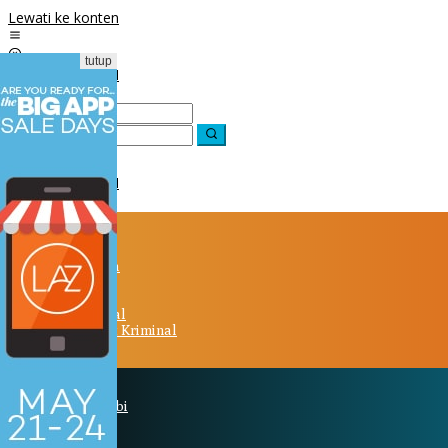
Lewati ke konten
tutup
Beranda
Berita
Olahraga
Politik
Nasional
Advetorial
Hukum & Kriminal
Peristiwa
Daerah
Kota Jambi
Bungo
Tebo