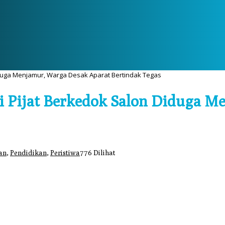
Diduga Menjamur, Warga Desak Aparat Bertindak Tegas
nti Pijat Berkedok Salon Diduga 
an
,
Pendidikan
,
Peristiwa
776 Dilihat