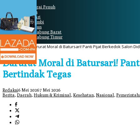
Kerinci
Kota Sungai Penuh
Merangin
Batanghari
Muaro Jambi
Sarolangun
Tanjung Jabung Barat
Tanjung Jabung Timur
Home
/
Berita
Darurat Moral di Batursari! Panti Pijat Berkedok Salon 
Darurat Moral di Batursari! Pa
Bertindak Tegas
Redaksi
6 Mei 2026
7 Mei 2026
Berita
,
Daerah
,
Hukum & Kriminal
,
Kesehatan
,
Nasional
,
Pemerintah