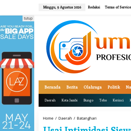
L
e
Minggu, 9 Agustus 2026
Redaksi
Terms of Service
w
a
tutup
t
i
k
e
k
o
n
t
e
n
Beranda
Berita
Olahraga
Politik
Na
Daerah
Kota Jambi
Bungo
Tebo
Kerinci
Home
/
Daerah
/
Batanghari
U
s
Usai Intimidasi Sis
a