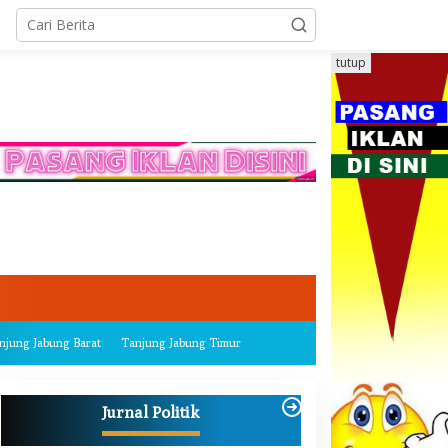
tutup
njung Jabung Barat
Tanjung Jabung Timur
Jurnal Politik