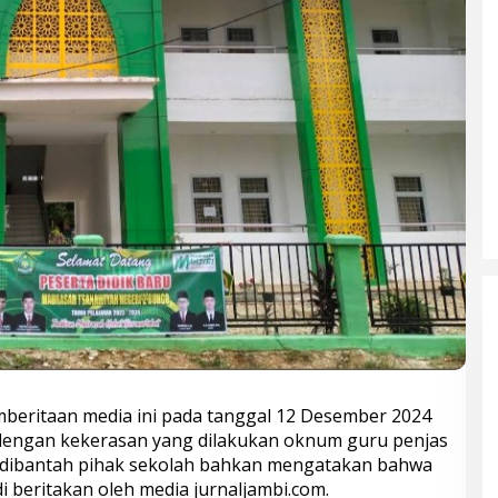
beritaan media ini pada tanggal 12 Desember 2024
dengan kekerasan yang dilakukan oknum guru penjas
Bupati Bungo Pimpin Apel
 RA dibantah pihak sekolah bahkan mengatakan bahwa
Pengukuhan dan Simulasi SOP
 di beritakan oleh media jurnaljambi.com.