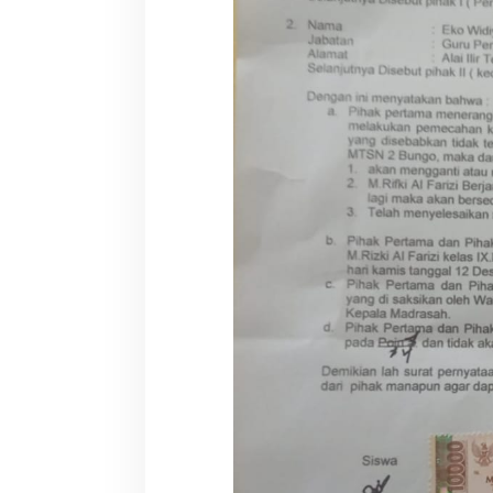
e
d
a
k
s
i
:
'
K
a
m
i
P
u
n
y
a
B
u
k
t
i
P
e
n