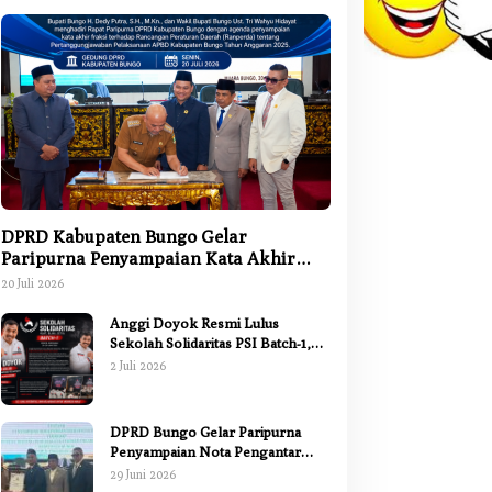
DPRD Kabupaten Bungo Gelar
Paripurna Penyampaian Kata Akhir
Fraksi terhadap Ranperda
20 Juli 2026
Pertanggungjawaban APBD 2025
Anggi Doyok Resmi Lulus
Sekolah Solidaritas PSI Batch-1,
Siap Perkuat Kiprah Politik dari
2 Juli 2026
Daerah
DPRD Bungo Gelar Paripurna
Penyampaian Nota Pengantar
Pertanggungjawaban Pelaksanaan
29 Juni 2026
APBD 2025