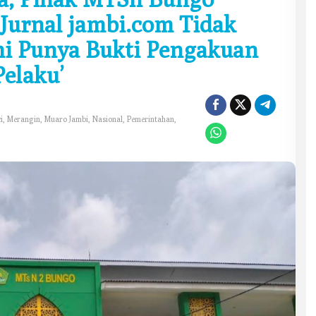
Jurnal jambi.com Tidak
ami Punya Bukti Pengakuan
elaku’
i
,
Merangin
,
Muaro Jambi
,
Nasional
,
Pemerintahan
,