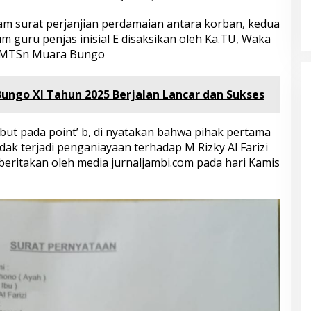
Kampung Siaga Bencana Jaya Setia
Di Advetorial, Berita, Bungo, Daerah, Hukum &
Kriminal, Kesehatan, Nasional, Pemerintahan,
lam surat perjanjian perdamaian antara korban, kedua
Peristiwa
|
30 Juli 2026
 guru penjas inisial E disaksikan oleh Ka.TU, Waka
h MTSn Muara Bungo
 Bungo XI Tahun 2025 Berjalan Lancar dan Sukses
sebut pada point’ b, di nyatakan bahwa pihak pertama
ak terjadi penganiayaan terhadap M Rizky Al Farizi
beritakan oleh media jurnaljambi.com pada hari Kamis