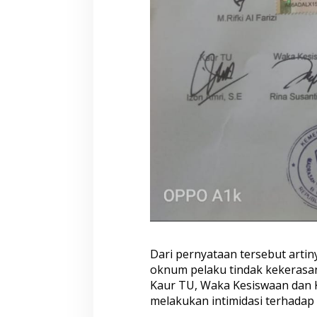
g
a
k
u
a
n
K
o
r
b
a
n
d
a
n
O
k
n
u
Dari pernyataan tersebut arti
m
P
oknum pelaku tindak kekerasan
e
Kaur TU, Waka Kesiswaan dan K
l
melakukan intimidasi terhadap
a