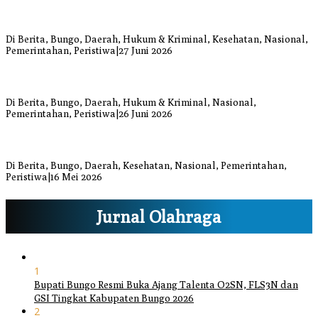
Warga Bungo Diduga Jadi Korban Begal, Meninggal Dunia Akibat
Luka Bacok
Di Berita, Bungo, Daerah, Hukum & Kriminal, Kesehatan, Nasional,
Pemerintahan, Peristiwa
|
27 Juni 2026
Respons Cepat Damkar Bungo Padamkan Kebakaran Lahan di
Sungai Mengkuang
Di Berita, Bungo, Daerah, Hukum & Kriminal, Nasional,
Pemerintahan, Peristiwa
|
26 Juni 2026
Bupati dan Wakil Bupati Bungo Tinjau Posko Banjir dan Dapur
Umum di Sejumlah Titik
Di Berita, Bungo, Daerah, Kesehatan, Nasional, Pemerintahan,
Peristiwa
|
16 Mei 2026
Jurnal Olahraga
1
Bupati Bungo Resmi Buka Ajang Talenta O2SN, FLS3N dan
GSI Tingkat Kabupaten Bungo 2026
2