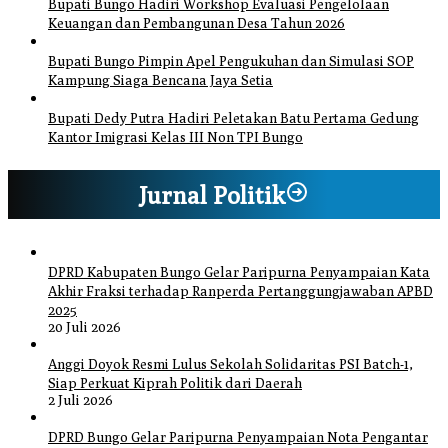
Bupati Bungo Hadiri Workshop Evaluasi Pengelolaan
Keuangan dan Pembangunan Desa Tahun 2026
Bupati Bungo Pimpin Apel Pengukuhan dan Simulasi SOP
Kampung Siaga Bencana Jaya Setia
Bupati Dedy Putra Hadiri Peletakan Batu Pertama Gedung
Kantor Imigrasi Kelas III Non TPI Bungo
Jurnal Politik
DPRD Kabupaten Bungo Gelar Paripurna Penyampaian Kata
Akhir Fraksi terhadap Ranperda Pertanggungjawaban APBD
2025
20 Juli 2026
Anggi Doyok Resmi Lulus Sekolah Solidaritas PSI Batch-1,
Siap Perkuat Kiprah Politik dari Daerah
2 Juli 2026
DPRD Bungo Gelar Paripurna Penyampaian Nota Pengantar