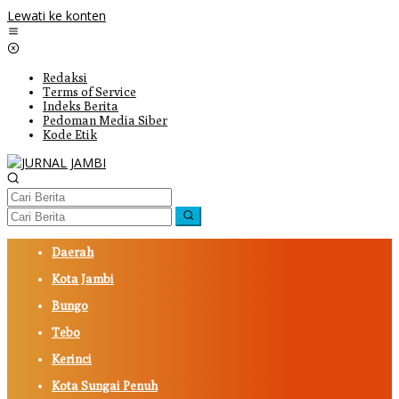
Lewati ke konten
Redaksi
Terms of Service
Indeks Berita
Pedoman Media Siber
Kode Etik
Daerah
Kota Jambi
Bungo
Tebo
Kerinci
Kota Sungai Penuh