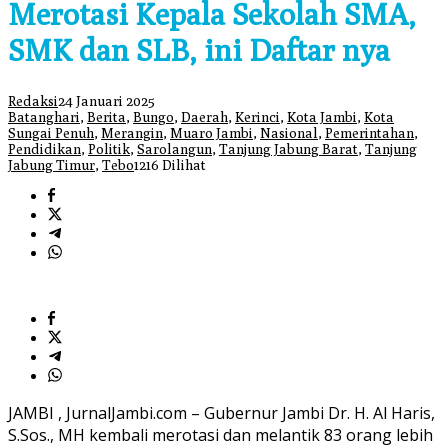
Merotasi Kepala Sekolah SMA,
SMK dan SLB, ini Daftar nya
Redaksi
24 Januari 2025
Batanghari
,
Berita
,
Bungo
,
Daerah
,
Kerinci
,
Kota Jambi
,
Kota
Sungai Penuh
,
Merangin
,
Muaro Jambi
,
Nasional
,
Pemerintahan
,
Pendidikan
,
Politik
,
Sarolangun
,
Tanjung Jabung Barat
,
Tanjung
Jabung Timur
,
Tebo
1216 Dilihat
JAMBI , JurnalJambi.com – Gubernur Jambi Dr. H. Al Haris,
S.Sos., MH kembali merotasi dan melantik 83 orang lebih