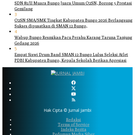
SDN 81/II Muara Bungo Juara Umum O2SN, Borong 5 Prestasi
Gemilang
3
O2SN SMA/SMK Tingkat Kabupaten Bungo 2026 Berlangsung
Sukses dipusatkan di SMAN 12 Bungo,
4
Wabup Bungo Resmikan Pacu Perahu Karang Taruna Tanjung
Gedang 2026
5
Empat Siswi Drum Band SMAN 12 Bungo Lulus Seleksi Atlet
PDBI Kabupaten Bungo, Kepala Sekolah Berikan Apresiasi
Hak Cipta © Jurnal Jambi
Redaksi
Terms of Service
Indeks Berita
Pedoman Media Siber