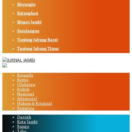
Merangin
Batanghari
Muaro Jambi
Sarolangun
Tanjung Jabung Barat
Tanjung Jabung Timur
Beranda
Berita
Olahraga
Politik
Nasional
Advetorial
Hukum & Kriminal
Peristiwa
Daerah
Kota Jambi
Bungo
Tebo