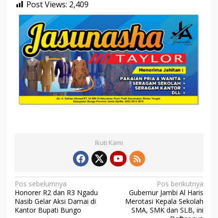
Post Views:
2,409
Ikuti Kami
N
Pos sebelumnya
Pos berikutnya
Honorer R2 dan R3 Ngadu
Gubernur Jambi Al Haris
a
Nasib Gelar Aksi Damai di
Merotasi Kepala Sekolah
Kantor Bupati Bungo
SMA, SMK dan SLB, ini
v