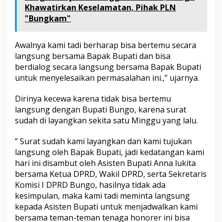
u
Khawatirkan Keselamatan, Pihak PLN
k
"Bungkam"
R
a
s
Awalnya kami tadi berharap bisa bertemu secara
a
langsung bersama Bapak Bupati dan bisa
k
berdialog secara langsung bersama Bapak Bupati
e
untuk menyelesaikan permasalahan ini.,” ujarnya.
K
a
n
Dirinya kecewa karena tidak bisa bertemu
t
langsung dengan Bupati Bungo, karena surat
o
sudah di layangkan sekita satu Minggu yang lalu.
r
B
u
” Surat sudah kami layangkan dan kami tujukan
p
langsung oleh Bapak Bupati, jadi kedatangan kami
a
hari ini disambut oleh Asisten Bupati Anna lukita
t
bersama Ketua DPRD, Wakil DPRD, serta Sekretaris
i
Komisi I DPRD Bungo, hasilnya tidak ada
kesimpulan, maka kami tadi meminta langsung
kepada Asisten Bupati untuk menjadwalkan kami
bersama teman-teman tenaga honorer ini bisa