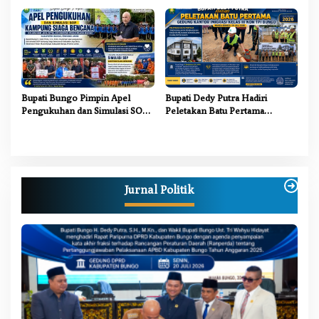
Jambi Kabupaten Bungo
2026
Bupati Bungo Pimpin Apel
Bupati Dedy Putra Hadiri
Pengukuhan dan Simulasi SOP
Peletakan Batu Pertama
Kampung Siaga Bencana Jaya
Gedung Kantor Imigrasi Kelas
Setia
III Non TPI Bungo
Jurnal Politik