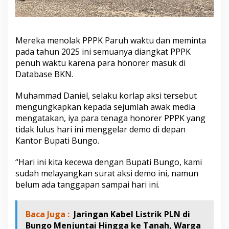
R
2
&
R
Mereka menolak PPPK Paruh waktu dan meminta
3
pada tahun 2025 ini semuanya diangkat PPPK
Y
a
penuh waktu karena para honorer masuk di
n
Database BKN.
g
T
Muhammad Daniel, selaku korlap aksi tersebut
i
mengungkapkan kepada sejumlah awak media
d
a
mengatakan, iya para tenaga honorer PPPK yang
k
tidak lulus hari ini menggelar demo di depan
L
Kantor Bupati Bungo.
u
l
“Hari ini kita kecewa dengan Bupati Bungo, kami
u
s
sudah melayangkan surat aksi demo ini, namun
P
belum ada tanggapan sampai hari ini.
P
P
K
Baca Juga :
Jaringan Kabel Listrik PLN di
U
Bungo Menjuntai Hingga ke Tanah, Warga
j