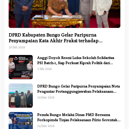
DPRD Kabupaten Bungo Gelar Paripurna
Penyampaian Kata Akhir Fraksi terhadap
Ranperda Pertanggungjawaban APBD 2025
20 Juli 2026
Anggi Doyok Resmi Lulus Sekolah Solidaritas
PSI Batch-1, Siap Perkuat Kiprah Politik dari
Daerah
2 Juli 2026
DPRD Bungo Gelar Paripurna Penyampaian Nota
Pengantar Pertanggungjawaban Pelaksanaan
APBD 2025
29 Juni 2026
Pemda Bungo Melalui Dinas PMD Bersama
Forkopimda Tinjau Pelaksanaan Pilrio Serentak
2026
24 Juni 2026