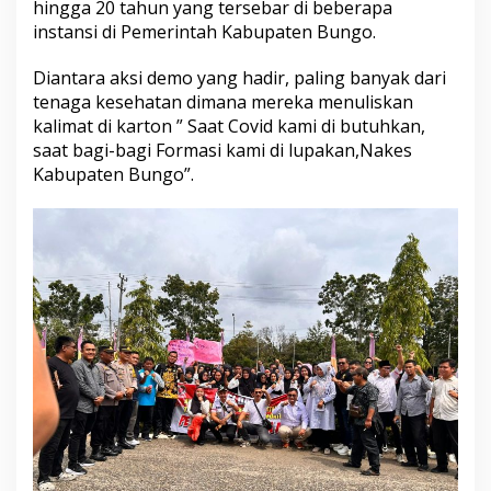
hingga 20 tahun yang tersebar di beberapa
R
a
instansi di Pemerintah Kabupaten Bungo.
t
u
Diantara aksi demo yang hadir, paling banyak dari
s
tenaga kesehatan dimana mereka menuliskan
a
kalimat di karton ” Saat Covid kami di butuhkan,
n
T
saat bagi-bagi Formasi kami di lupakan,Nakes
e
Kabupaten Bungo”.
n
a
g
a
H
o
n
o
r
e
r
B
u
n
g
o