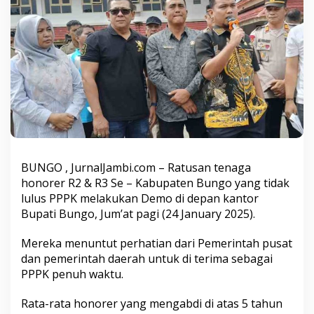
e
r
s
a
m
a
U
n
s
u
r
P
i
BUNGO , JurnalJambi.com – Ratusan tenaga
m
p
honorer R2 & R3 Se – Kabupaten Bungo yang tidak
i
lulus PPPK melakukan Demo di depan kantor
n
Bupati Bungo, Jum’at pagi (24 January 2025).
a
n
Mereka menuntut perhatian dari Pemerintah pusat
S
a
dan pemerintah daerah untuk di terima sebagai
m
PPPK penuh waktu.
b
u
Rata-rata honorer yang mengabdi di atas 5 tahun
t