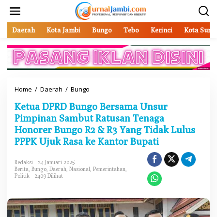
L
e
w
a
Daerah
Kota Jambi
Bungo
Tebo
Kerinci
Kota Sung
t
i
k
e
k
o
Home
/
Daerah
/
Bungo
K
n
e
t
Ketua DPRD Bungo Bersama Unsur
t
e
u
Pimpinan Sambut Ratusan Tenaga
n
a
Honorer Bungo R2 & R3 Yang Tidak Lulus
D
PPPK Ujuk Rasa ke Kantor Bupati
P
R
D
Redaksi
24 Januari 2025
B
Berita
,
Bungo
,
Daerah
,
Nasional
,
Pemerintahan
,
u
Politik
2409 Dilihat
n
g
o
B