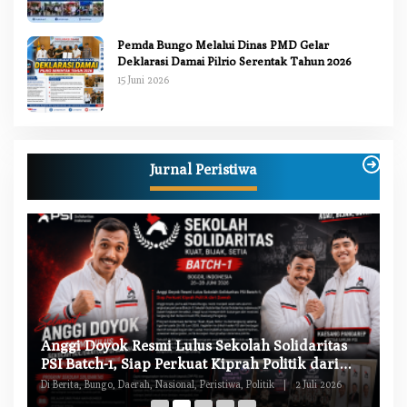
Pemda Bungo Melalui Dinas PMD Gelar
Deklarasi Damai Pilrio Serentak Tahun 2026
15 Juni 2026
Jurnal Peristiwa
W
Anggi Doyok Resmi Lulus Sekolah Solidaritas
M
PSI Batch-1, Siap Perkuat Kiprah Politik dari
Di
Daerah
Di Berita, Bungo, Daerah, Nasional, Peristiwa, Politik
|
2 Juli 2026
Pe