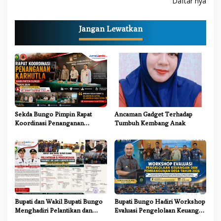
Daftar nya
i
g
Jangan Lewatkan
a
s
i
p
o
s
Sekda Bungo Pimpin Rapat
Ancaman Gadget Terhadap
Koordinasi Penanganan
Tumbuh Kembang Anak
Karhutla 2026, Tekankan
Sinergi Lintas Sektor
Bupati dan Wakil Bupati Bungo
Bupati Bungo Hadiri Workshop
Menghadiri Pelantikan dan
Evaluasi Pengelolaan Keuangan
Pengukuhan Pengurus LAM
dan Pembangunan Desa Tahun