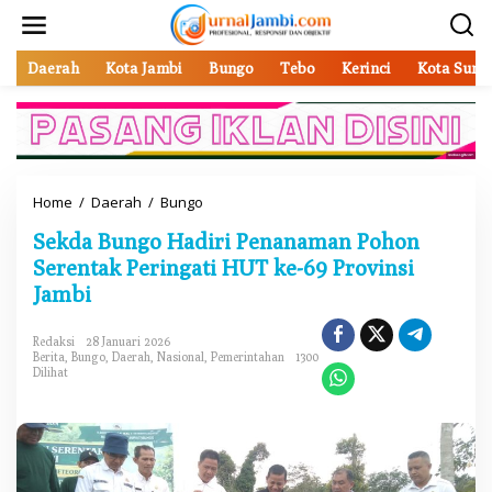
L
e
w
a
Daerah
Kota Jambi
Bungo
Tebo
Kerinci
Kota Sung
t
i
k
e
k
o
Home
/
Daerah
/
Bungo
S
n
e
t
Sekda Bungo Hadiri Penanaman Pohon
k
e
d
Serentak Peringati HUT ke-69 Provinsi
n
a
Jambi
B
u
n
Redaksi
28 Januari 2026
Berita
,
Bungo
,
Daerah
,
Nasional
,
Pemerintahan
1300
g
Dilihat
o
H
a
d
i
r