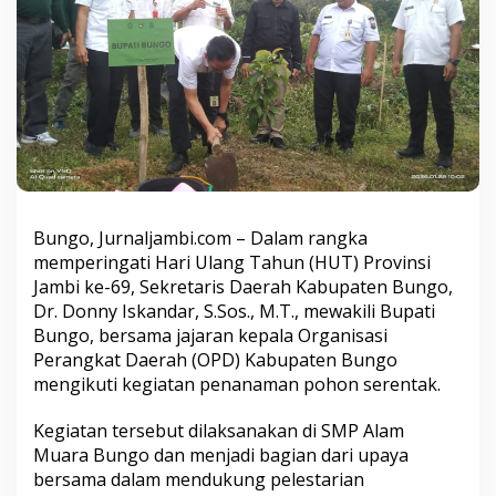
i
P
e
n
a
n
a
m
a
n
P
o
Bungo, Jurnaljambi.com – Dalam rangka
h
memperingati Hari Ulang Tahun (HUT) Provinsi
o
Jambi ke-69, Sekretaris Daerah Kabupaten Bungo,
n
S
Dr. Donny Iskandar, S.Sos., M.T., mewakili Bupati
e
Bungo, bersama jajaran kepala Organisasi
r
Perangkat Daerah (OPD) Kabupaten Bungo
e
mengikuti kegiatan penanaman pohon serentak.
n
t
a
Kegiatan tersebut dilaksanakan di SMP Alam
k
Muara Bungo dan menjadi bagian dari upaya
P
bersama dalam mendukung pelestarian
e