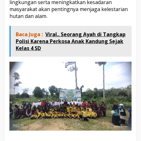
lingkungan serta meningkatkan kesadaran
r
i
masyarakat akan pentingnya menjaga kelestarian
n
hutan dan alam.
g
a
t
Baca Juga :
Viral.. Seorang Ayah di Tangkap
i
Polisi Karena Perkosa Anak Kandung Sejak
H
Kelas 4 SD
U
T
k
e
-
6
9
P
r
o
v
i
n
s
i
J
a