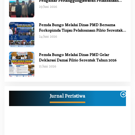
Pengantar Pertanggungjawaban Pelaksanaan
APBD 2025
29 Juni 2026
Pemda Bungo Melalui Dinas PMD Bersama
Forkopimda Tinjau Pelaksanaan Pilrio Serentak
2026
24 Juni 2026
Pemda Bungo Melalui Dinas PMD Gelar
Deklarasi Damai Pilrio Serentak Tahun 2026
15 Juni 2026
Anggi Doyok Resmi Lulus Sekolah Solidaritas
PSI Batch-1, Siap Perkuat Kiprah Politik dari
Jurnal Peristiwa
Daerah
Di Berita, Bungo, Daerah, Nasional, Peristiwa, Politik
|
2 Juli 2026