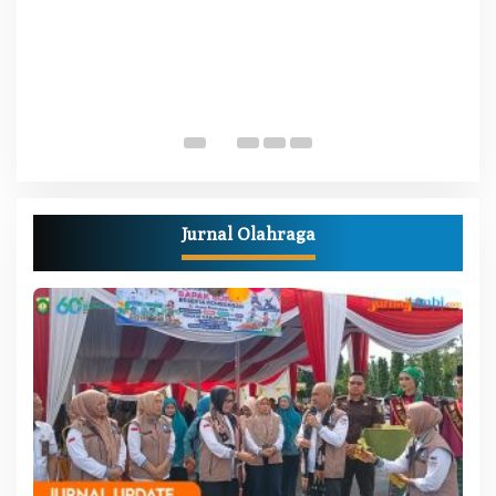
W
M
Di
Pe
Jurnal Olahraga