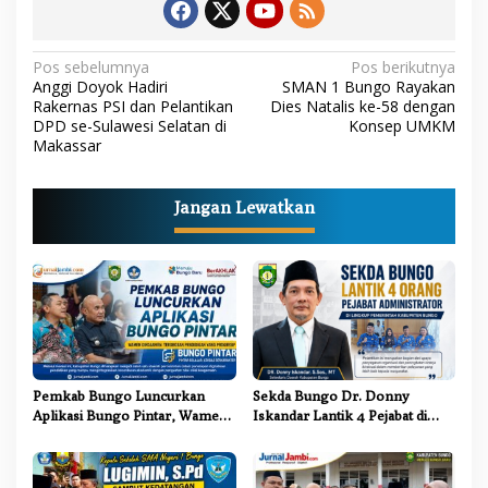
N
Pos sebelumnya
Pos berikutnya
Anggi Doyok Hadiri
SMAN 1 Bungo Rayakan
a
Rakernas PSI dan Pelantikan
Dies Natalis ke-58 dengan
DPD se-Sulawesi Selatan di
Konsep UMKM
v
Makassar
i
g
Jangan Lewatkan
a
s
i
p
o
s
Pemkab Bungo Luncurkan
Sekda Bungo Dr. Donny
Aplikasi Bungo Pintar, Wamen
Iskandar Lantik 4 Pejabat di
Dikdasmen: Terobosan
Lingkungan Pemkab Bungo
Pendidikan yang Progresif