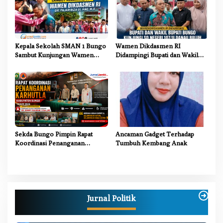
Kepala Sekolah SMAN 1 Bungo
Wamen Dikdasmen RI
Sambut Kunjungan Wamen
Didampingi Bupati dan Wakil
Dikdasmen RI, Tinjau Program
Bupati Bungo Tinjau Revitalisasi
PJJ untuk Anak Putus Sekolah
SD Negeri 107/II Danau Buluh
Sekda Bungo Pimpin Rapat
Ancaman Gadget Terhadap
Koordinasi Penanganan
Tumbuh Kembang Anak
Karhutla 2026, Tekankan
Sinergi Lintas Sektor
Jurnal Politik