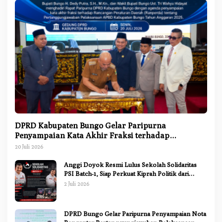
DPRD Kabupaten Bungo Gelar Paripurna
Penyampaian Kata Akhir Fraksi terhadap
Ranperda Pertanggungjawaban APBD 2025
20 Juli 2026
Anggi Doyok Resmi Lulus Sekolah Solidaritas
PSI Batch-1, Siap Perkuat Kiprah Politik dari
Daerah
2 Juli 2026
DPRD Bungo Gelar Paripurna Penyampaian Nota