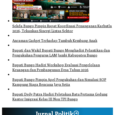
Sekda Bungo Pimpin Rapat Koordinasi Penanganan Karhutla
2026, Tekankan Sinergi Lintas Sektor
Ancaman Gadget Terhadap Tumbuh Kembang Anak
Bupati dan Wakil Bupati Bungo Menghadiri Pelantikan dan
Pengukuhan Pengurus LAM Jambi Kabupaten Bungo
Bupati Bungo Hadiri Workshop Evaluasi Pengelolaan
Keuangan dan Pembangunan Desa Tahun 2026
Bupati Bungo Pimpin Apel Pengukuhan dan Simulasi SOP
Kampung Siaga Bencana Jaya Setia
Bupati Dedy Putra Hadiri Peletakan Batu Pertama Gedung
Kantor Imigrasi Kelas III Non TPI Bungo
Jurnal Politik