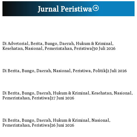
Jurnal Peristiwa
Bupati Bungo Pimpin Apel Pengukuhan dan Simulasi SOP Kampung
Siaga Bencana Jaya Setia
Di Advetorial, Berita, Bungo, Daerah, Hukum & Kriminal,
Kesehatan, Nasional, Pemerintahan, Peristiwa
|
30 Juli 2026
Anggi Doyok Resmi Lulus Sekolah Solidaritas PSI Batch-1, Siap
Perkuat Kiprah Politik dari Daerah
Di Berita, Bungo, Daerah, Nasional, Peristiwa, Politik
|
2 Juli 2026
Warga Bungo Diduga Jadi Korban Begal, Meninggal Dunia Akibat
Luka Bacok
Di Berita, Bungo, Daerah, Hukum & Kriminal, Kesehatan, Nasional,
Pemerintahan, Peristiwa
|
27 Juni 2026
Respons Cepat Damkar Bungo Padamkan Kebakaran Lahan di
Sungai Mengkuang
Di Berita, Bungo, Daerah, Hukum & Kriminal, Nasional,
Pemerintahan, Peristiwa
|
26 Juni 2026
Bupati dan Wakil Bupati Bungo Tinjau Posko Banjir dan Dapur