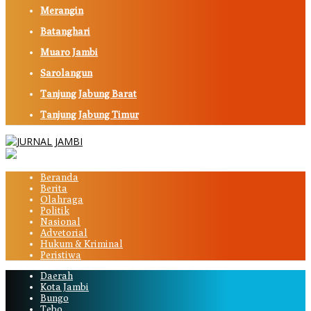
Merangin
Batanghari
Muaro Jambi
Sarolangun
Tanjung Jabung Barat
Tanjung Jabung Timur
Beranda
Berita
Olahraga
Politik
Nasional
Advetorial
Hukum & Kriminal
Peristiwa
Daerah
Kota Jambi
Bungo
Tebo