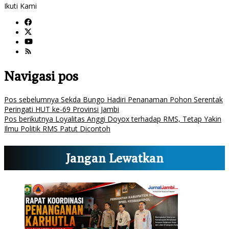
Ikuti Kami
Navigasi pos
Pos sebelumnya
Sekda Bungo Hadiri Penanaman Pohon Serentak
Peringati HUT ke-69 Provinsi Jambi
Pos berikutnya
Loyalitas Anggi Doyox terhadap RMS, Tetap Yakin
Ilmu Politik RMS Patut Dicontoh
Jangan Lewatkan