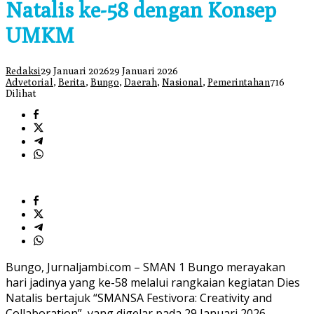
Natalis ke-58 dengan Konsep
UMKM
Redaksi
29 Januari 2026
29 Januari 2026
Advetorial
,
Berita
,
Bungo
,
Daerah
,
Nasional
,
Pemerintahan
716
Dilihat
Bungo, Jurnaljambi.com – SMAN 1 Bungo merayakan
hari jadinya yang ke-58 melalui rangkaian kegiatan Dies
Natalis bertajuk “SMANSA Festivora: Creativity and
Collaboration”, yang digelar pada 29 Januari 2026.