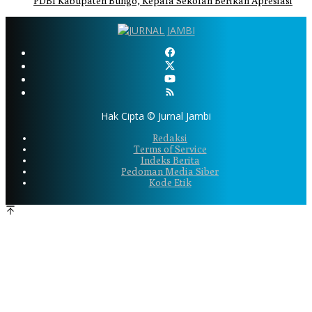
PDBI Kabupaten Bungo, Kepala Sekolah Berikan Apresiasi
Hak Cipta © Jurnal Jambi
Redaksi
Terms of Service
Indeks Berita
Pedoman Media Siber
Kode Etik