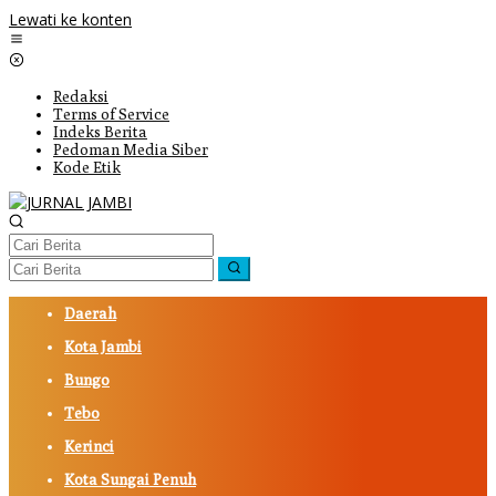
Lewati ke konten
Redaksi
Terms of Service
Indeks Berita
Pedoman Media Siber
Kode Etik
Daerah
Kota Jambi
Bungo
Tebo
Kerinci
Kota Sungai Penuh