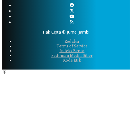
Hak Cipta © Jurnal Jambi
Redaksi
Terms of Service
Indeks Berita
Pedoman Media Siber
Kode Etik