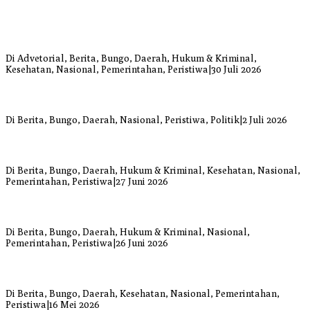
Bupati Bungo Pimpin Apel Pengukuhan dan Simulasi SOP Kampung
Siaga Bencana Jaya Setia
Di Advetorial, Berita, Bungo, Daerah, Hukum & Kriminal,
Kesehatan, Nasional, Pemerintahan, Peristiwa
|
30 Juli 2026
Anggi Doyok Resmi Lulus Sekolah Solidaritas PSI Batch-1, Siap
Perkuat Kiprah Politik dari Daerah
Di Berita, Bungo, Daerah, Nasional, Peristiwa, Politik
|
2 Juli 2026
Warga Bungo Diduga Jadi Korban Begal, Meninggal Dunia Akibat
Luka Bacok
Di Berita, Bungo, Daerah, Hukum & Kriminal, Kesehatan, Nasional,
Pemerintahan, Peristiwa
|
27 Juni 2026
Respons Cepat Damkar Bungo Padamkan Kebakaran Lahan di
Sungai Mengkuang
Di Berita, Bungo, Daerah, Hukum & Kriminal, Nasional,
Pemerintahan, Peristiwa
|
26 Juni 2026
Bupati dan Wakil Bupati Bungo Tinjau Posko Banjir dan Dapur
Umum di Sejumlah Titik
Di Berita, Bungo, Daerah, Kesehatan, Nasional, Pemerintahan,
Peristiwa
|
16 Mei 2026