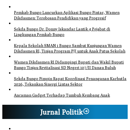
Pemkab Bungo Luncurkan Aplikasi Bungo Pintar, Wamen
Dikdasmen: Terobosan Pendidikan yang Progresif
Sekda Bungo Dr. Donny Iskandar Lantik 4 Pejabat di
Lingkungan Pemkab Bungo
Kepala Sekolah SMAN 1 Bungo Sambut Kunjungan Wamen
Dikdasmen RI, Tinjau Program PJJ untuk Anak Putus Sekolah
Wamen Dikdasmen RI Didampingi Bupati dan Wakil Bupati
Bungo Tinjau Revitalisasi SD Negeri 107/II Danau Buluh
Sekda Bungo Pimpin Rapat Koordinasi Penanganan Karhutla
2026, Tekankan Sinergi Lintas Sektor
Ancaman Gadget Terhadap Tumbuh Kembang Anak
Jurnal Politik