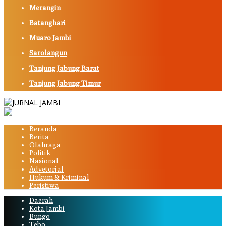
Merangin
Batanghari
Muaro Jambi
Sarolangun
Tanjung Jabung Barat
Tanjung Jabung Timur
Beranda
Berita
Olahraga
Politik
Nasional
Advetorial
Hukum & Kriminal
Peristiwa
Daerah
Kota Jambi
Bungo
Tebo