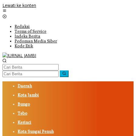
Lewati ke konten
Redaksi
Terms of Service
Indeks Berita
Pedoman Media Siber
Kode Etik
Daerah
Kota Jambi
Bungo
Tebo
Kerinci
Kota Sungai Penuh