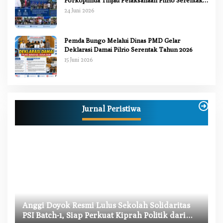
2026
24 Juni 2026
Pemda Bungo Melalui Dinas PMD Gelar
Deklarasi Damai Pilrio Serentak Tahun 2026
15 Juni 2026
Jurnal Peristiwa
W
Anggi Doyok Resmi Lulus Sekolah Solidaritas
M
PSI Batch-1, Siap Perkuat Kiprah Politik dari
Di