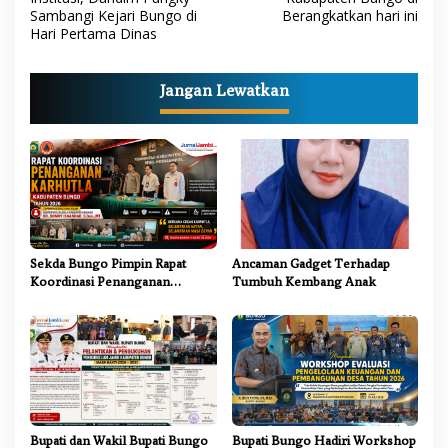
Sambangi Kejari Bungo di
Berangkatkan hari ini
v
Hari Pertama Dinas
i
g
Jangan Lewatkan
a
s
i
p
o
s
Sekda Bungo Pimpin Rapat
Ancaman Gadget Terhadap
Koordinasi Penanganan
Tumbuh Kembang Anak
Karhutla 2026, Tekankan
Sinergi Lintas Sektor
Bupati dan Wakil Bupati Bungo
Bupati Bungo Hadiri Workshop