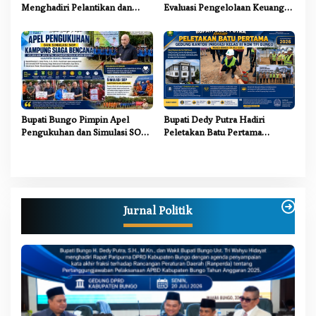
Menghadiri Pelantikan dan
Evaluasi Pengelolaan Keuangan
Pengukuhan Pengurus LAM
dan Pembangunan Desa Tahun
Jambi Kabupaten Bungo
2026
Bupati Bungo Pimpin Apel
Bupati Dedy Putra Hadiri
Pengukuhan dan Simulasi SOP
Peletakan Batu Pertama
Kampung Siaga Bencana Jaya
Gedung Kantor Imigrasi Kelas
Setia
III Non TPI Bungo
Jurnal Politik