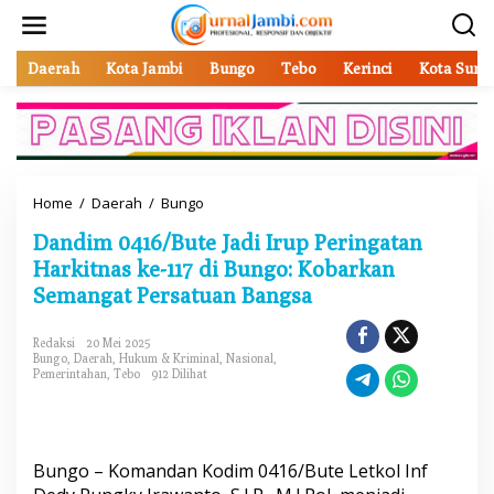
L
e
w
a
Daerah
Kota Jambi
Bungo
Tebo
Kerinci
Kota Sung
t
i
k
e
k
o
Home
/
Daerah
/
Bungo
D
n
a
t
Dandim 0416/Bute Jadi Irup Peringatan
n
e
d
Harkitnas ke-117 di Bungo: Kobarkan
n
i
Semangat Persatuan Bangsa
m
0
4
Redaksi
20 Mei 2025
Bungo
,
Daerah
,
Hukum & Kriminal
,
Nasional
,
1
Pemerintahan
,
Tebo
912 Dilihat
6
/
B
u
t
Bungo – Komandan Kodim 0416/Bute Letkol Inf
e