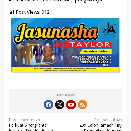
Post Views:
912
Ikuti Kami
N
Pos sebelumnya
Pos berikutnya
Perkuat Sinergi antar
209 Calon Jamaah Haji
a
Institusi, Dandim Pungky
Kabupaten Bungo di