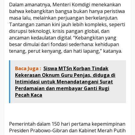
e
Dalam amanatnya, Menteri Komdigi menekankan
m
bahwa kebangkitan bangsa bukan hanya peristiwa
a
masa lalu, melainkan perjuangan berkelanjutan.
n
Tantangan zaman kini jauh lebih kompleks, seperti
g
a
disrupsi teknologi, krisis pangan global, dan
t
ancaman kedaulatan digital. “Kebangkitan yang
P
besar dimulai dari fondasi sederhana: kehidupan
e
tenang, perut kenyang, dan hati lapang,” katanya.
r
s
a
Baca Juga :
Siswa MTSn Korban Tindak
t
u
Kekerasan Oknum Guru Penjas, diduga di
a
Intimidasi untuk Menandatangani Surat
n
Perdamaian dan membayar Ganti Rugi
B
Pecah Kaca
a
n
g
s
a
Pemerintah dalam 150 hari pertama kepemimpinan
Presiden Prabowo-Gibran dan Kabinet Merah Putih