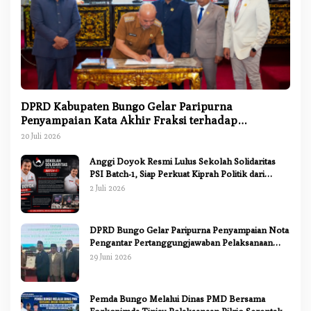
DPRD Kabupaten Bungo Gelar Paripurna
Penyampaian Kata Akhir Fraksi terhadap
Ranperda Pertanggungjawaban APBD 2025
20 Juli 2026
Anggi Doyok Resmi Lulus Sekolah Solidaritas
PSI Batch-1, Siap Perkuat Kiprah Politik dari
Daerah
2 Juli 2026
DPRD Bungo Gelar Paripurna Penyampaian Nota
Pengantar Pertanggungjawaban Pelaksanaan
APBD 2025
29 Juni 2026
Pemda Bungo Melalui Dinas PMD Bersama
Forkopimda Tinjau Pelaksanaan Pilrio Serentak