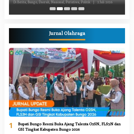
Daerah
Di Berita, Bungo, Daerah, Nasional, Peristiwa, Politik
|
2 Juli 2026
Pe
Jurnal Olahraga
1
Bupati Bungo Resmi Buka Ajang Talenta O2SN, FLS3N dan
GSI Tingkat Kabupaten Bungo 2026