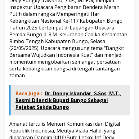
Dedy Pungky Irawanto, S.I.P., M.I.Pol, menjadi
J
Inspektur Upacara Pengibaran Bendera Merah
a
d
Putih dalam rangka Memperingati Hari
i
Kebangkitan Nasional Ke-117 Kabupaten Bungo
I
Tahun 2025 bertempat di Lapangan Upacara
r
Pemda Bungo Jl. R.M. Kelurahan Cadika Kecamatan
u
Rimbo Tengah Kabupaten Bungo, Selasa
p
P
(20/05/2025). Upacara mengusung tema “Bangkit
e
Bersama Wujudkan Indonesia Kuat” dan menjadi
r
momentum mengobarkan semangat persatuan
i
serta kebangkitan bangsa di tengah tantangan
n
g
zaman.
a
t
a
Baca Juga :
Dr. Donny Iskandar, S.Sos, M.T.,
n
Resmi Dilantik Bupati Bungo Sebagai
H
Pejabat Sekda Bungo
a
r
k
Amanat tertulis Menteri Komunikasi dan Digital
i
Republik Indonesia, Meutya Viada Hafid, yang
t
n
dibacakan Dandim 0416/Bute Letkol Inf Dedy