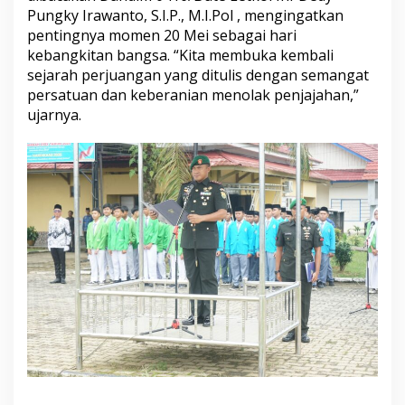
a
Pungky Irawanto, S.I.P., M.I.Pol , mengingatkan
s
pentingnya momen 20 Mei sebagai hari
k
kebangkitan bangsa. “Kita membuka kembali
e
-
sejarah perjuangan yang ditulis dengan semangat
1
persatuan dan keberanian menolak penjajahan,”
1
ujarnya.
7
d
i
B
u
n
g
o
:
K
o
b
a
r
k
a
n
S