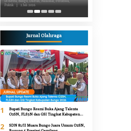
Kiprah Politik dari Daerah
Luka Bacok
Di Berita, Bungo, Daerah, Nasional, Peristiwa,
Di Berita, Bungo, Daerah,
Politik
|
2 Juli 2026
Kesehatan, Nasional, Pemer
Juni 2026
Jurnal Olahraga
1
Bupati Bungo Resmi Buka Ajang Talenta
O2SN, FLS3N dan GSI Tingkat Kabupaten
Bungo 2026
2
SDN 81/II Muara Bungo Juara Umum O2SN,
Borong 5 Prestasi Gemilang