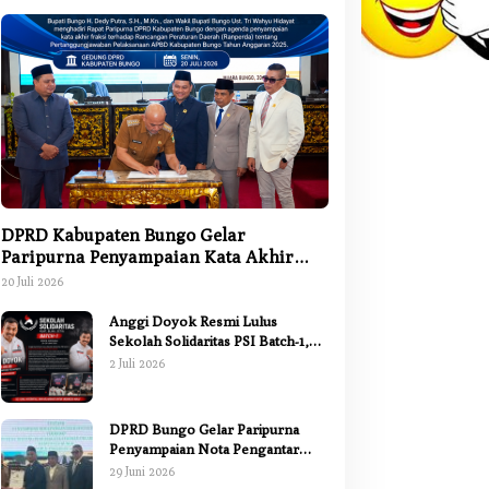
DPRD Kabupaten Bungo Gelar
Paripurna Penyampaian Kata Akhir
Fraksi terhadap Ranperda
20 Juli 2026
Pertanggungjawaban APBD 2025
Anggi Doyok Resmi Lulus
Sekolah Solidaritas PSI Batch-1,
Siap Perkuat Kiprah Politik dari
2 Juli 2026
Daerah
DPRD Bungo Gelar Paripurna
Penyampaian Nota Pengantar
Pertanggungjawaban Pelaksanaan
29 Juni 2026
APBD 2025