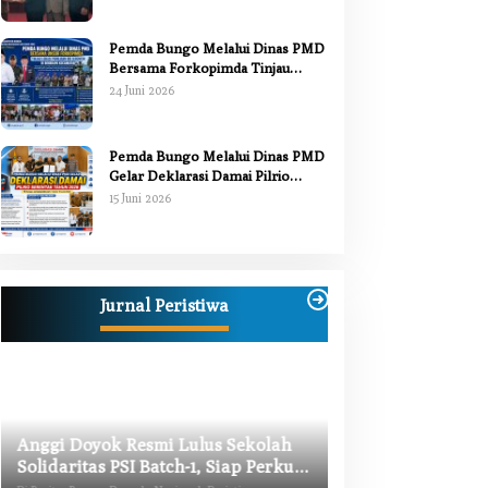
Pemda Bungo Melalui Dinas PMD
Bersama Forkopimda Tinjau
Pelaksanaan Pilrio Serentak 2026
24 Juni 2026
Pemda Bungo Melalui Dinas PMD
Gelar Deklarasi Damai Pilrio
Serentak Tahun 2026
15 Juni 2026
Jurnal Peristiwa
Anggi Doyok Resmi Lulus Sekolah
Warga Bungo Did
Solidaritas PSI Batch-1, Siap Perkuat
Begal, Meninggal