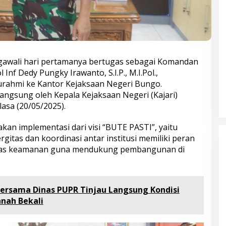
gawali hari pertamanya bertugas sebagai Komandan
nf Dedy Pungky Irawanto, S.I.P., M.I.Pol.,
urahmi ke Kantor Kejaksaan Negeri Bungo.
ngsung oleh Kepala Kejaksaan Negeri (Kajari)
lasa (20/05/2025).
akan implementasi dari visi “BUTE PASTI”, yaitu
gitas dan koordinasi antar institusi memiliki peran
litas keamanan guna mendukung pembangunan di
ersama Dinas PUPR Tinjau Langsung Kondisi
nah Bekali
Bupati Bungo Pimpin Apel
Pengukuhan dan Simulasi SOP