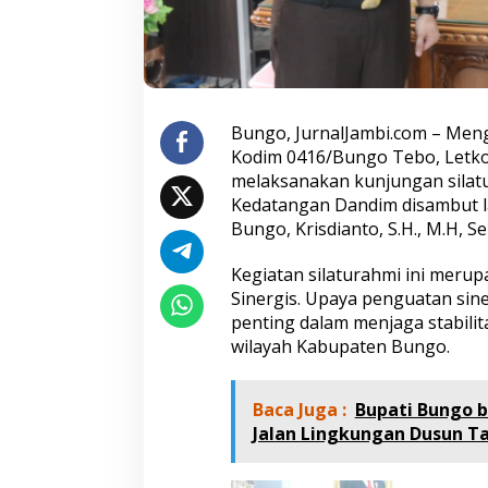
,
D
a
n
d
i
m
Bungo, JurnalJambi.com – Men
P
Kodim 0416/Bungo Tebo, Letkol I
u
melaksanakan kunjungan silat
n
Kedatangan Dandim disambut la
g
Bungo, Krisdianto, S.H., M.H, Se
k
y
S
Kegiatan silaturahmi ini merup
a
Sinergis. Upaya penguatan siner
m
penting dalam menjaga stabi
b
wilayah Kabupaten Bungo.
a
n
g
i
Baca Juga :
Bupati Bungo b
K
Jalan Lingkungan Dusun Ta
e
j
a