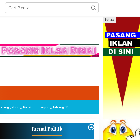
tutup
njung Jabung Barat
Tanjung Jabung Timur
Jurnal Politik