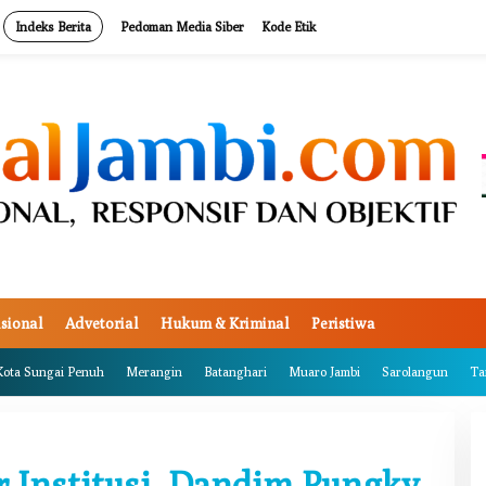
Indeks Berita
Pedoman Media Siber
Kode Etik
sional
Advetorial
Hukum & Kriminal
Peristiwa
Kota Sungai Penuh
Merangin
Batanghari
Muaro Jambi
Sarolangun
Ta
r Institusi, Dandim Pungky