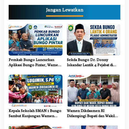
g
Jangan Lewatkan
a
s
i
p
o
s
Pemkab Bungo Luncurkan
Sekda Bungo Dr. Donny
Aplikasi Bungo Pintar, Wamen
Iskandar Lantik 4 Pejabat di
Dikdasmen: Terobosan
Lingkungan Pemkab Bungo
Pendidikan yang Progresif
Kepala Sekolah SMAN 1 Bungo
Wamen Dikdasmen RI
Sambut Kunjungan Wamen
Didampingi Bupati dan Wakil
Dikdasmen RI, Tinjau Program
Bupati Bungo Tinjau Revitalisasi
PJJ untuk Anak Putus Sekolah
SD Negeri 107/II Danau Buluh