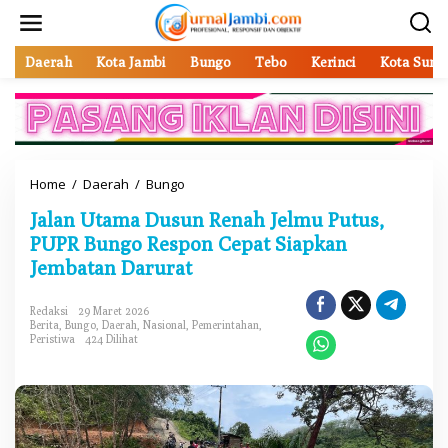
L
e
w
a
Daerah
Kota Jambi
Bungo
Tebo
Kerinci
Kota Sung
t
i
k
e
k
o
Home
/
Daerah
/
Bungo
J
n
a
t
Jalan Utama Dusun Renah Jelmu Putus,
l
e
a
PUPR Bungo Respon Cepat Siapkan
n
n
Jembatan Darurat
U
t
a
Redaksi
29 Maret 2026
Berita
,
Bungo
,
Daerah
,
Nasional
,
Pemerintahan
,
m
Peristiwa
424 Dilihat
a
D
u
s
u
n