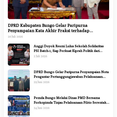
DPRD Kabupaten Bungo Gelar Paripurna
Penyampaian Kata Akhir Fraksi terhadap
Ranperda Pertanggungjawaban APBD 2025
20 Juli 2026
Anggi Doyok Resmi Lulus Sekolah Solidaritas
PSI Batch-1, Siap Perkuat Kiprah Politik dari
Daerah
2 Juli 2026
DPRD Bungo Gelar Paripurna Penyampaian Nota
Pengantar Pertanggungjawaban Pelaksanaan
APBD 2025
29 Juni 2026
Pemda Bungo Melalui Dinas PMD Bersama
Forkopimda Tinjau Pelaksanaan Pilrio Serentak
2026
24 Juni 2026