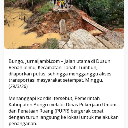
R
e
n
a
h
J
e
l
m
u
P
u
Bungo, Jurnaljambi.com – Jalan utama di Dusun
t
Renah Jelmu, Kecamatan Tanah Tumbuh,
u
dilaporkan putus, sehingga mengganggu akses
s
,
transportasi masyarakat setempat. Minggu,
P
(29/3/26)
U
P
Menanggapi kondisi tersebut, Pemerintah
R
Kabupaten Bungo melalui Dinas Pekerjaan Umum
B
u
dan Penataan Ruang (PUPR) bergerak cepat
n
dengan turun langsung ke lokasi untuk melakukan
g
penanganan.
o