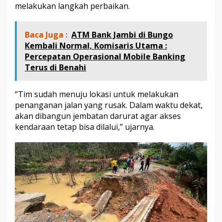
melakukan langkah perbaikan.
n
D
a
r
Baca Juga :
ATM Bank Jambi di Bungo
u
Kembali Normal, Komisaris Utama :
r
Percepatan Operasional Mobile Banking
a
Terus di Benahi
t
“Tim sudah menuju lokasi untuk melakukan
penanganan jalan yang rusak. Dalam waktu dekat,
akan dibangun jembatan darurat agar akses
kendaraan tetap bisa dilalui,” ujarnya.