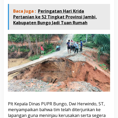
R
e
Baca Juga :
Peringatan Hari Krida
s
p
Pertanian ke 52 Tingkat Provinsi Jambi,
o
Kabupaten Bungo Jadi Tuan Rumah
n
C
e
p
a
t
S
i
a
p
k
a
n
J
e
m
b
Plt Kepala Dinas PUPR Bungo, Dwi Herwindo, ST,
a
menyampaikan bahwa tim telah diterjunkan ke
t
lapangan guna meninjau kerusakan serta segera
a