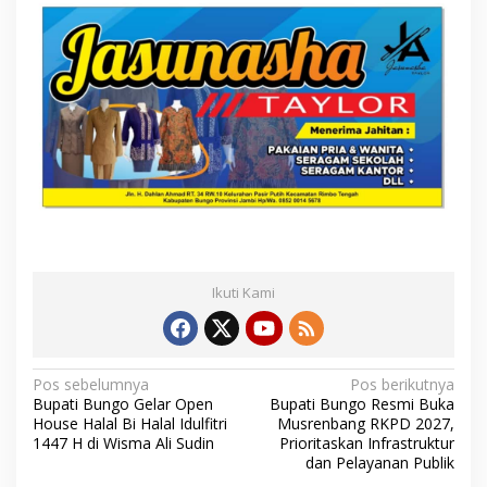
Ikuti Kami
N
Pos sebelumnya
Pos berikutnya
Bupati Bungo Gelar Open
Bupati Bungo Resmi Buka
a
House Halal Bi Halal Idulfitri
Musrenbang RKPD 2027,
1447 H di Wisma Ali Sudin
Prioritaskan Infrastruktur
v
dan Pelayanan Publik
i