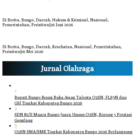
Respons Cepat Damkar Bungo Padamkan Kebakaran Lahan di
Sungai Mengkuang
Di Berita, Bungo, Daerah, Hukum & Kriminal, Nasional,
Pemerintahan, Peristiwa
|
26 Juni 2026
Bupati dan Wakil Bupati Bungo Tinjau Posko Banjir dan Dapur
Umum di Sejumlah Titik
Di Berita, Bungo, Daerah, Kesehatan, Nasional, Pemerintahan,
Peristiwa
|
16 Mei 2026
Jurnal Olahraga
1
Bupati Bungo Resmi Buka Ajang Talenta O2SN, FLS3N dan
GSI Tingkat Kabupaten Bungo 2026
2
SDN 81/II Muara Bungo Juara Umum O2SN, Borong 5 Prestasi
Gemilang
3
O2SN SMA/SMK Tingkat Kabupaten Bungo 2026 Berlangsung