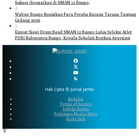
Sukses dipusatkan di SMAN 12 Bungo,
4
Wabup Bungo Resmikan Pacu Perahu Karang Taruna Tanjung
Gedang 2026
5
Empat Siswi Drum Band SMAN 12 Bungo Lulus Seleksi Atlet
PDBI Kabupaten Bungo, Kepala Sekolah Berikan Apresiasi
Hak Cipta © Jurnal Jambi
Redaksi
Terms of Service
Indeks Berita
Pedoman Media Siber
Kode Etik