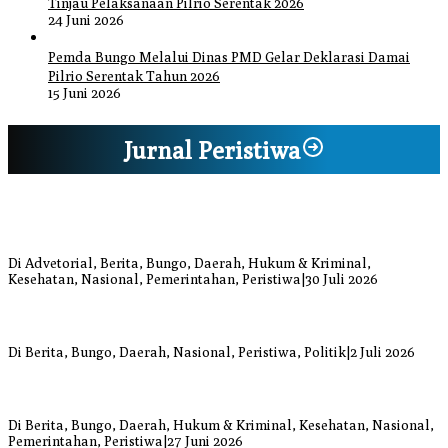
Tinjau Pelaksanaan Pilrio Serentak 2026
24 Juni 2026
Pemda Bungo Melalui Dinas PMD Gelar Deklarasi Damai
Pilrio Serentak Tahun 2026
15 Juni 2026
Jurnal Peristiwa
Bupati Bungo Pimpin Apel Pengukuhan dan Simulasi SOP Kampung
Siaga Bencana Jaya Setia
Di Advetorial, Berita, Bungo, Daerah, Hukum & Kriminal,
Kesehatan, Nasional, Pemerintahan, Peristiwa
|
30 Juli 2026
Anggi Doyok Resmi Lulus Sekolah Solidaritas PSI Batch-1, Siap
Perkuat Kiprah Politik dari Daerah
Di Berita, Bungo, Daerah, Nasional, Peristiwa, Politik
|
2 Juli 2026
Warga Bungo Diduga Jadi Korban Begal, Meninggal Dunia Akibat
Luka Bacok
Di Berita, Bungo, Daerah, Hukum & Kriminal, Kesehatan, Nasional,
Pemerintahan, Peristiwa
|
27 Juni 2026