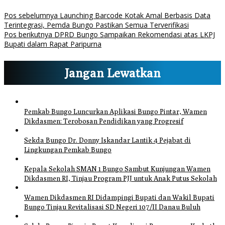
Pos sebelumnya
Launching Barcode Kotak Amal Berbasis Data
Terintegrasi, Pemda Bungo Pastikan Semua Terverifikasi
Pos berikutnya
DPRD Bungo Sampaikan Rekomendasi atas LKPJ
Bupati dalam Rapat Paripurna
Jangan Lewatkan
Pemkab Bungo Luncurkan Aplikasi Bungo Pintar, Wamen
Dikdasmen: Terobosan Pendidikan yang Progresif
Sekda Bungo Dr. Donny Iskandar Lantik 4 Pejabat di
Lingkungan Pemkab Bungo
Kepala Sekolah SMAN 1 Bungo Sambut Kunjungan Wamen
Dikdasmen RI, Tinjau Program PJJ untuk Anak Putus Sekolah
Wamen Dikdasmen RI Didampingi Bupati dan Wakil Bupati
Bungo Tinjau Revitalisasi SD Negeri 107/II Danau Buluh