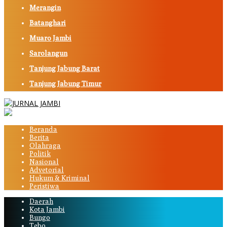
Merangin
Batanghari
Muaro Jambi
Sarolangun
Tanjung Jabung Barat
Tanjung Jabung Timur
Beranda
Berita
Olahraga
Politik
Nasional
Advetorial
Hukum & Kriminal
Peristiwa
Daerah
Kota Jambi
Bungo
Tebo