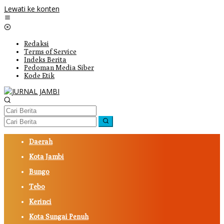
Lewati ke konten
Redaksi
Terms of Service
Indeks Berita
Pedoman Media Siber
Kode Etik
Daerah
Kota Jambi
Bungo
Tebo
Kerinci
Kota Sungai Penuh