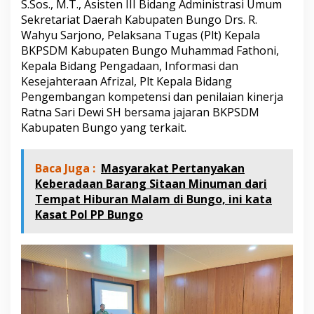
S.Sos., M.T., Asisten III Bidang Administrasi Umum
b
Sekretariat Daerah Kabupaten Bungo Drs. R.
u
p
Wahyu Sarjono, Pelaksana Tugas (Plt) Kepala
a
BKPSDM Kabupaten Bungo Muhammad Fathoni,
t
Kepala Bidang Pengadaan, Informasi dan
e
Kesejahteraan Afrizal, Plt Kepala Bidang
n
B
Pengembangan kompetensi dan penilaian kinerja
u
Ratna Sari Dewi SH bersama jajaran BKPSDM
n
Kabupaten Bungo yang terkait.
g
o
D
Baca Juga :
Masyarakat Pertanyakan
i
Keberadaan Barang Sitaan Minuman dari
g
e
Tempat Hiburan Malam di Bungo, ini kata
l
Kasat Pol PP Bungo
a
r
d
i
L
u
b
u