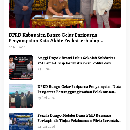
DPRD Kabupaten Bungo Gelar Paripurna
Penyampaian Kata Akhir Fraksi terhadap
Ranperda Pertanggungjawaban APBD 2025
20 Juli 2026
Anggi Doyok Resmi Lulus Sekolah Solidaritas
PSI Batch-1, Siap Perkuat Kiprah Politik dari
Daerah
2 Juli 2026
DPRD Bungo Gelar Paripurna Penyampaian Nota
Pengantar Pertanggungjawaban Pelaksanaan
APBD 2025
29 Juni 2026
Pemda Bungo Melalui Dinas PMD Bersama
Forkopimda Tinjau Pelaksanaan Pilrio Serentak
2026
24 Juni 2026