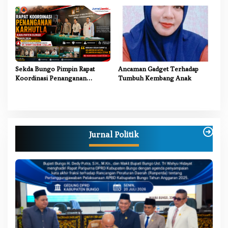
PJJ untuk Anak Putus Sekolah
SD Negeri 107/II Danau Buluh
Sekda Bungo Pimpin Rapat
Ancaman Gadget Terhadap
Koordinasi Penanganan
Tumbuh Kembang Anak
Karhutla 2026, Tekankan
Sinergi Lintas Sektor
Jurnal Politik