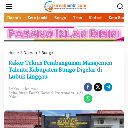
L
e
w
a
Daerah
Kota Jambi
Bungo
Tebo
Kerinci
Kota Sung
t
i
k
e
k
o
Home
/
Daerah
/
Bungo
R
n
a
t
Rakor Teknis Pembangunan Manajemen
k
e
o
Talenta Kabupaten Bungo Digelar di
n
r
Lubuk Linggau
T
e
k
Redaksi
7 Juni 2026
Berita
,
Bungo
,
Daerah
,
Nasional
,
Pemerintahan
1483
n
Dilihat
i
s
P
e
m
b