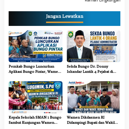
g
a
Jangan Lewatkan
s
i
p
o
s
Pemkab Bungo Luncurkan
Sekda Bungo Dr. Donny
Aplikasi Bungo Pintar, Wamen
Iskandar Lantik 4 Pejabat di
Dikdasmen: Terobosan
Lingkungan Pemkab Bungo
Pendidikan yang Progresif
Kepala Sekolah SMAN 1 Bungo
Wamen Dikdasmen RI
Sambut Kunjungan Wamen
Didampingi Bupati dan Wakil
Dikdasmen RI, Tinjau Program
Bupati Bungo Tinjau Revitalisasi