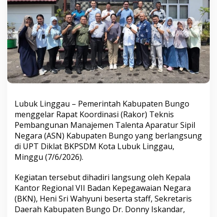
a
n
g
u
n
a
n
M
a
n
a
j
Lubuk Linggau – Pemerintah Kabupaten Bungo
e
menggelar Rapat Koordinasi (Rakor) Teknis
m
Pembangunan Manajemen Talenta Aparatur Sipil
e
n
Negara (ASN) Kabupaten Bungo yang berlangsung
T
di UPT Diklat BKPSDM Kota Lubuk Linggau,
a
Minggu (7/6/2026).
l
e
Kegiatan tersebut dihadiri langsung oleh Kepala
n
t
Kantor Regional VII Badan Kepegawaian Negara
a
(BKN), Heni Sri Wahyuni beserta staff, Sekretaris
K
Daerah Kabupaten Bungo Dr. Donny Iskandar,
a