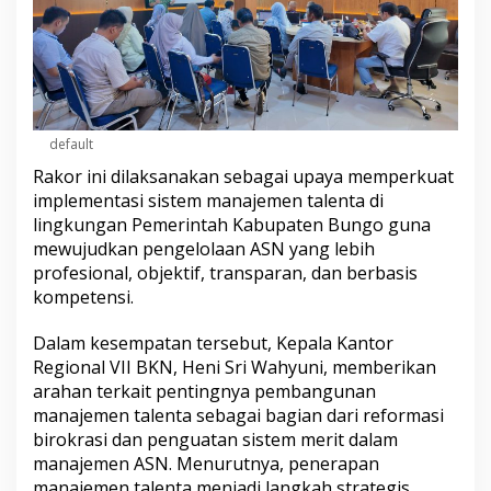
k
L
i
n
g
g
a
default
u
Rakor ini dilaksanakan sebagai upaya memperkuat
implementasi sistem manajemen talenta di
lingkungan Pemerintah Kabupaten Bungo guna
mewujudkan pengelolaan ASN yang lebih
profesional, objektif, transparan, dan berbasis
kompetensi.
Dalam kesempatan tersebut, Kepala Kantor
Regional VII BKN, Heni Sri Wahyuni, memberikan
arahan terkait pentingnya pembangunan
manajemen talenta sebagai bagian dari reformasi
birokrasi dan penguatan sistem merit dalam
manajemen ASN. Menurutnya, penerapan
manajemen talenta menjadi langkah strategis