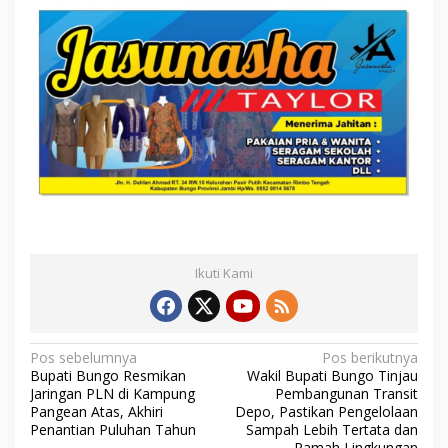
Ikuti Kami
N
Pos sebelumnya
Pos berikutnya
Bupati Bungo Resmikan
Wakil Bupati Bungo Tinjau
a
Jaringan PLN di Kampung
Pembangunan Transit
Pangean Atas, Akhiri
Depo, Pastikan Pengelolaan
v
Penantian Puluhan Tahun
Sampah Lebih Tertata dan
i
Ramah Lingkungan