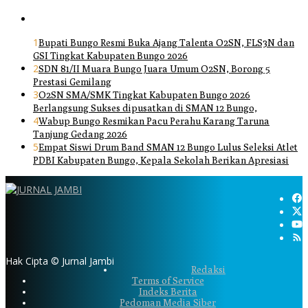
1
Bupati Bungo Resmi Buka Ajang Talenta O2SN, FLS3N dan
GSI Tingkat Kabupaten Bungo 2026
2
SDN 81/II Muara Bungo Juara Umum O2SN, Borong 5
Prestasi Gemilang
3
O2SN SMA/SMK Tingkat Kabupaten Bungo 2026
Berlangsung Sukses dipusatkan di SMAN 12 Bungo,
4
Wabup Bungo Resmikan Pacu Perahu Karang Taruna
Tanjung Gedang 2026
5
Empat Siswi Drum Band SMAN 12 Bungo Lulus Seleksi Atlet
PDBI Kabupaten Bungo, Kepala Sekolah Berikan Apresiasi
Hak Cipta © Jurnal Jambi
Redaksi
Terms of Service
Indeks Berita
Pedoman Media Siber