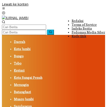
Lewati ke konten
Redaksi
Terms of Service
Indeks Berita
Pedoman Media Siber
Kode Etik
Daerah
Kota Jambi
Bungo
Tebo
Kerinci
Kota Sungai Penuh
Merangin
Batanghari
Muaro Jambi
Sarolangun