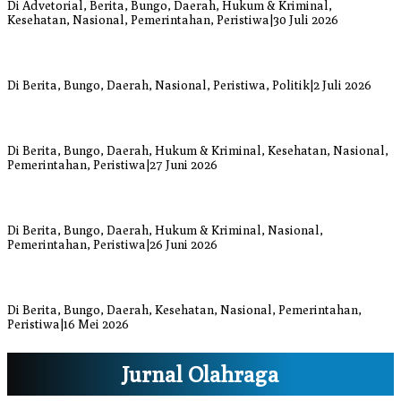
Di Advetorial, Berita, Bungo, Daerah, Hukum & Kriminal,
Kesehatan, Nasional, Pemerintahan, Peristiwa
|
30 Juli 2026
Anggi Doyok Resmi Lulus Sekolah Solidaritas PSI Batch-1, Siap
Perkuat Kiprah Politik dari Daerah
Di Berita, Bungo, Daerah, Nasional, Peristiwa, Politik
|
2 Juli 2026
Warga Bungo Diduga Jadi Korban Begal, Meninggal Dunia Akibat
Luka Bacok
Di Berita, Bungo, Daerah, Hukum & Kriminal, Kesehatan, Nasional,
Pemerintahan, Peristiwa
|
27 Juni 2026
Respons Cepat Damkar Bungo Padamkan Kebakaran Lahan di
Sungai Mengkuang
Di Berita, Bungo, Daerah, Hukum & Kriminal, Nasional,
Pemerintahan, Peristiwa
|
26 Juni 2026
Bupati dan Wakil Bupati Bungo Tinjau Posko Banjir dan Dapur
Umum di Sejumlah Titik
Di Berita, Bungo, Daerah, Kesehatan, Nasional, Pemerintahan,
Peristiwa
|
16 Mei 2026
Jurnal Olahraga