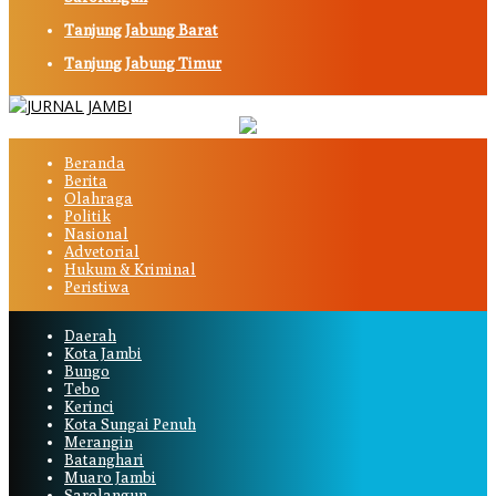
Tanjung Jabung Barat
Tanjung Jabung Timur
Beranda
Berita
Olahraga
Politik
Nasional
Advetorial
Hukum & Kriminal
Peristiwa
Daerah
Kota Jambi
Bungo
Tebo
Kerinci
Kota Sungai Penuh
Merangin
Batanghari
Muaro Jambi
Sarolangun