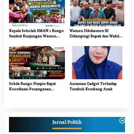
Kepala Sekolah SMAN 1 Bungo
Wamen Dikdasmen RI
Sambut Kunjungan Wamen
Didampingi Bupati dan Wakil
Dikdasmen RI, Tinjau Program
Bupati Bungo Tinjau Revitalisasi
PJJ untuk Anak Putus Sekolah
SD Negeri 107/II Danau Buluh
Sekda Bungo Pimpin Rapat
Ancaman Gadget Terhadap
Koordinasi Penanganan
Tumbuh Kembang Anak
Karhutla 2026, Tekankan
Sinergi Lintas Sektor
Jurnal Politik