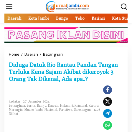
L
e
w
a
Daerah
Kota Jambi
Bungo
Tebo
Kerinci
Kota Sung
t
i
k
e
k
o
Home
/
Daerah
/
Batanghari
D
n
i
t
Diduga Datuk Rio Rantau Pandan Tangan
d
e
u
Terluka Kena Sajam Akibat dikeroyok 3
n
g
Orang Tak Dikenal, Ada apa..?
a
D
a
t
Redaksi
27 Desember 2024
u
Batanghari
,
Berita
,
Bungo
,
Daerah
,
Hukum & Kriminal
,
Kerinci
,
k
Merangin
,
Muaro Jambi
,
Nasional
,
Peristiwa
,
Sarolangun
1208
R
Dilihat
i
o
R