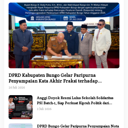
DPRD Kabupaten Bungo Gelar Paripurna
Penyampaian Kata Akhir Fraksi terhadap
Ranperda Pertanggungjawaban APBD 2025
20 Juli 2026
Anggi Doyok Resmi Lulus Sekolah Solidaritas
PSI Batch-1, Siap Perkuat Kiprah Politik dari
Daerah
2 Juli 2026
DPRD Bungo Gelar Paripurna Penyampaian Nota