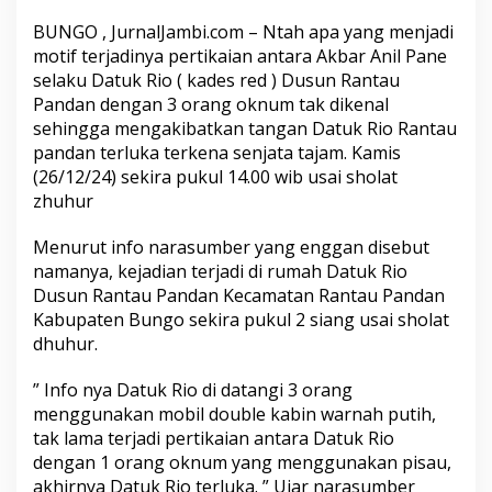
e
n
BUNGO , JurnalJambi.com – Ntah apa yang menjadi
a
motif terjadinya pertikaian antara Akbar Anil Pane
S
selaku Datuk Rio ( kades red ) Dusun Rantau
a
Pandan dengan 3 orang oknum tak dikenal
j
sehingga mengakibatkan tangan Datuk Rio Rantau
a
m
pandan terluka terkena senjata tajam. Kamis
A
(26/12/24) sekira pukul 14.00 wib usai sholat
k
zhuhur
i
b
Menurut info narasumber yang enggan disebut
a
t
namanya, kejadian terjadi di rumah Datuk Rio
d
Dusun Rantau Pandan Kecamatan Rantau Pandan
i
Kabupaten Bungo sekira pukul 2 siang usai sholat
k
dhuhur.
e
r
o
” Info nya Datuk Rio di datangi 3 orang
y
menggunakan mobil double kabin warnah putih,
o
tak lama terjadi pertikaian antara Datuk Rio
k
dengan 1 orang oknum yang menggunakan pisau,
3
O
akhirnya Datuk Rio terluka. ” Ujar narasumber