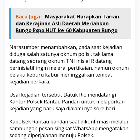
r
a
n
Baca Juga :
Masyarakat Harapkan Tarian
g
dan Kerajinan Asli Daerah Meriahkan
T
Bungo Expo HUT ke-60 Kabupaten Bungo
a
k
D
Narasumber menambahkan, pada saat kejadian
i
diduga salah satunya oknum polisi, tak lama
k
e
datang seorang oknum TNI inisial R datang
n
berinisiatif ingin melerai pertikaian, namun oknum
a
pelaku keburu kabur meninggalkan tempat
l
kejadian perkara.
,
A
d
Usai kejadian tersebut Datuk Rio mendatangi
a
Kantor Polsek Rantau Pandan untuk melaporkan
a
kejadian yang baru saja dialami nya sore hari
p
a
Kapolsek Rantau pandan saat dikonfirmasi melalui
.
.
sambungan pesan singkat WhatsApp mengatakan
?
sedang diperjalanan menuju Polsek.