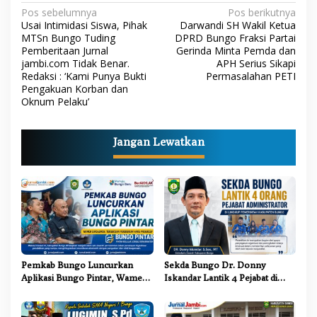
N
Pos sebelumnya
Pos berikutnya
Usai Intimidasi Siswa, Pihak
Darwandi SH Wakil Ketua
a
MTSn Bungo Tuding
DPRD Bungo Fraksi Partai
Pemberitaan Jurnal
Gerinda Minta Pemda dan
v
jambi.com Tidak Benar.
APH Serius Sikapi
i
Redaksi : ‘Kami Punya Bukti
Permasalahan PETI
Pengakuan Korban dan
g
Oknum Pelaku’
a
s
Jangan Lewatkan
i
p
o
s
Pemkab Bungo Luncurkan
Sekda Bungo Dr. Donny
Aplikasi Bungo Pintar, Wamen
Iskandar Lantik 4 Pejabat di
Dikdasmen: Terobosan
Lingkungan Pemkab Bungo
Pendidikan yang Progresif