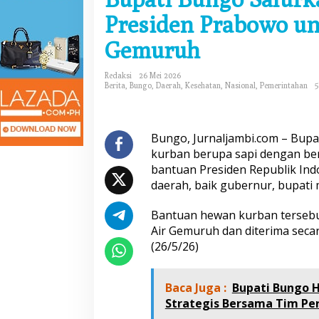
a
Presiden Prabowo u
t
i
Gemuruh
B
u
n
Redaksi
26 Mei 2026
g
Berita
,
Bungo
,
Daerah
,
Kesehatan
,
Nasional
,
Pemerintahan
5
o
S
a
l
Bungo, Jurnaljambi.com – Bup
u
kurban berupa sapi dengan be
r
bantuan Presiden Republik Ind
k
daerah, baik gubernur, bupati 
a
n
B
Bantuan hewan kurban tersebu
a
Air Gemuruh dan diterima secar
n
(26/5/26)
t
u
a
Baca Juga :
Bupati Bungo H.
n
Strategis Bersama Tim Pe
H
e