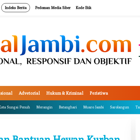
Indeks Berita
Pedoman Media Siber
Kode Etik
sional
Advetorial
Hukum & Kriminal
Peristiwa
Kota Sungai Penuh
Merangin
Batanghari
Muaro Jambi
Sarolangun
Ta
kan Bantuan Hewan Kurban