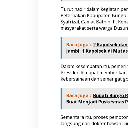
w
Turut hadir dalam kegiatan pe
a
n
Peternakan Kabupaten Bungo To
K
Syafrizal, Camat Bathin III, Ke
u
masyarakat serta warga Dusun
r
b
a
Baca Juga :
2 Kapolsek dan
n
P
Jambi, 1 Kapolsek di Mutas
r
e
s
Dalam kesempatan itu, pemeri
i
Presiden RI dapat memberikan
d
kebersamaan dan semangat got
e
n
P
Baca Juga :
Bupati Bungo 
r
Buat Menjadi Puskesmas 
a
b
o
Sementara itu, proses pemot
w
o
langsung dari dokter hewan Di
u