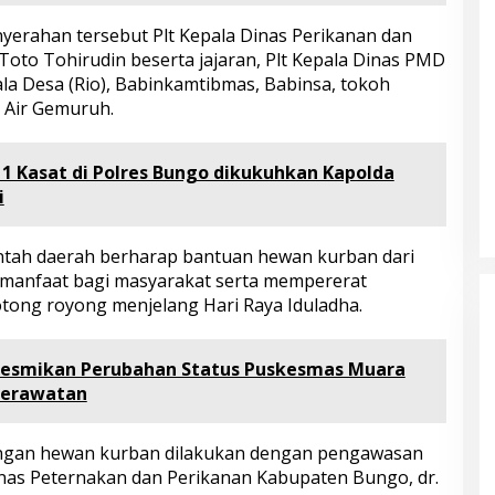
nyerahan tersebut Plt Kepala Dinas Perikanan dan
to Tohirudin beserta jajaran, Plt Kepala Dinas PMD
pala Desa (Rio), Babinkamtibmas, Babinsa, tokoh
 Air Gemuruh.
 1 Kasat di Polres Bungo dikukuhkan Kapolda
i
ntah daerah berharap bantuan hewan kurban dari
 manfaat bagi masyarakat serta mempererat
ong royong menjelang Hari Raya Iduladha.
Resmikan Perubahan Status Puskesmas Muara
Perawatan
ongan hewan kurban dilakukan dengan pengawasan
Bupati Bungo Pimpin Apel
Pengukuhan dan Simulasi SOP
nas Peternakan dan Perikanan Kabupaten Bungo, dr.