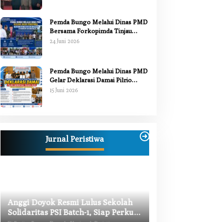
Pemda Bungo Melalui Dinas PMD
Bersama Forkopimda Tinjau
Pelaksanaan Pilrio Serentak 2026
24 Juni 2026
Pemda Bungo Melalui Dinas PMD
Gelar Deklarasi Damai Pilrio
Serentak Tahun 2026
15 Juni 2026
Anggi Doyok Resmi Lulus Sekolah
Solidaritas PSI Batch-1, Siap Perkuat
Kiprah Politik dari Daerah
Di Berita, Bungo, Daerah, Nasional, Peristiwa,
Jurnal Peristiwa
Politik
|
2 Juli 2026
Warga Bungo Did
Begal, Meninggal