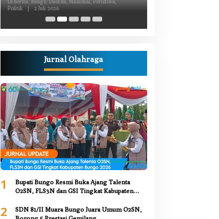
Luka Bacok
Di Berita, Bungo, Daerah,
Kesehatan, Nasional, Pemer
Juni 2026
Jurnal Olahraga
1
Bupati Bungo Resmi Buka Ajang Talenta
O2SN, FLS3N dan GSI Tingkat Kabupaten
Bungo 2026
2
SDN 81/II Muara Bungo Juara Umum O2SN,
Borong 5 Prestasi Gemilang