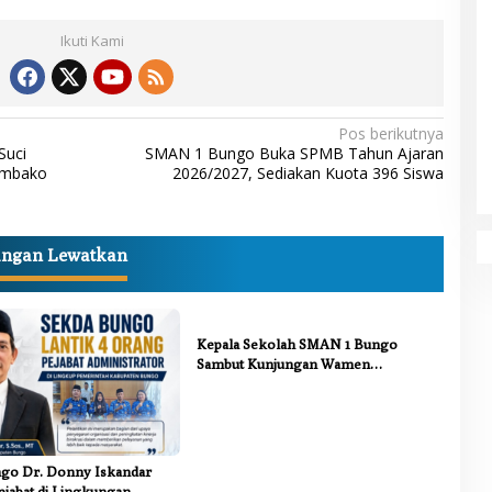
Ikuti Kami
Pos berikutnya
Suci
SMAN 1 Bungo Buka SPMB Tahun Ajaran
embako
2026/2027, Sediakan Kuota 396 Siswa
angan Lewatkan
Kepala Sekolah SMAN 1 Bungo
Sambut Kunjungan Wamen
Dikdasmen RI, Tinjau Program PJJ
untuk Anak Putus Sekolah
go Dr. Donny Iskandar
ejabat di Lingkungan