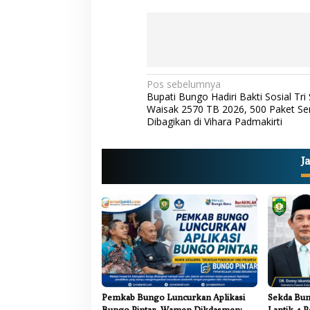
N
Pos sebelumnya
Bupati Bungo Hadiri Bakti Sosial Tri 
a
Waisak 2570 TB 2026, 500 Paket S
Dibagikan di Vihara Padmakirti
v
i
g
J
a
s
i
p
o
s
Pemkab Bungo Luncurkan Aplikasi
Sekda Bun
Bungo Pintar, Wamen Dikdasmen:
Lantik 4 P