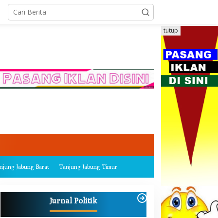
tutup
njung Jabung Barat
Tanjung Jabung Timur
Jurnal Politik