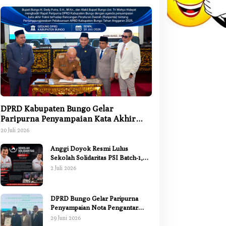
DPRD Kabupaten Bungo Gelar
Paripurna Penyampaian Kata Akhir
Fraksi terhadap Ranperda
20 Juli 2026
Pertanggungjawaban APBD 2025
Anggi Doyok Resmi Lulus
Sekolah Solidaritas PSI Batch-1,
Siap Perkuat Kiprah Politik dari
2 Juli 2026
Daerah
DPRD Bungo Gelar Paripurna
Penyampaian Nota Pengantar
Pertanggungjawaban Pelaksanaan
29 Juni 2026
APBD 2025