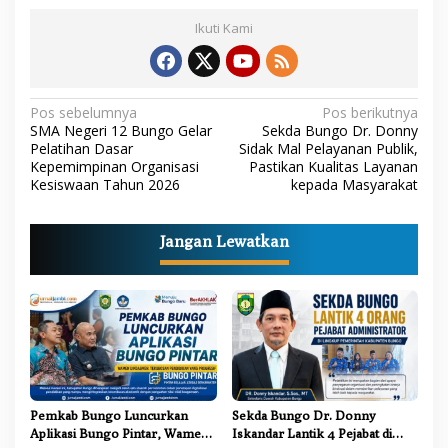
Ikuti Kami
N
Pos sebelumnya
Pos berikutnya
SMA Negeri 12 Bungo Gelar
Sekda Bungo Dr. Donny
a
Pelatihan Dasar
Sidak Mal Pelayanan Publik,
Kepemimpinan Organisasi
Pastikan Kualitas Layanan
v
Kesiswaan Tahun 2026
kepada Masyarakat
i
g
Jangan Lewatkan
a
s
i
p
o
s
Pemkab Bungo Luncurkan
Sekda Bungo Dr. Donny
Aplikasi Bungo Pintar, Wamen
Iskandar Lantik 4 Pejabat di