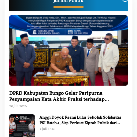
Jurnal Politik
DPRD Kabupaten Bungo Gelar Paripurna
Penyampaian Kata Akhir Fraksi terhadap
Ranperda Pertanggungjawaban APBD 2025
20 Juli 2026
Anggi Doyok Resmi Lulus Sekolah Solidaritas
PSI Batch-1, Siap Perkuat Kiprah Politik dari
Daerah
2 Juli 2026