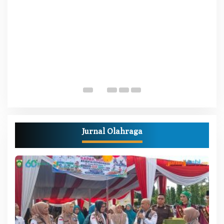
W
M
Di
Pe
Jurnal Olahraga