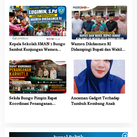
Dikdasmen: Terobosan
Lingkungan Pemkab Bungo
Pendidikan yang Progresif
Kepala Sekolah SMAN 1 Bungo
Wamen Dikdasmen RI
Sambut Kunjungan Wamen
Didampingi Bupati dan Wakil
Dikdasmen RI, Tinjau Program
Bupati Bungo Tinjau Revitalisasi
PJJ untuk Anak Putus Sekolah
SD Negeri 107/II Danau Buluh
Sekda Bungo Pimpin Rapat
Ancaman Gadget Terhadap
Koordinasi Penanganan
Tumbuh Kembang Anak
Karhutla 2026, Tekankan
Sinergi Lintas Sektor