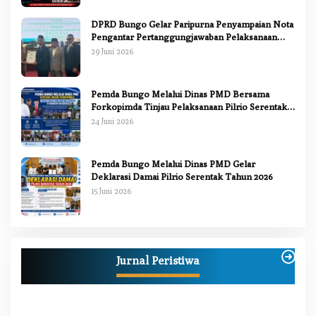
DPRD Bungo Gelar Paripurna Penyampaian Nota
Pengantar Pertanggungjawaban Pelaksanaan
APBD 2025
29 Juni 2026
Pemda Bungo Melalui Dinas PMD Bersama
Forkopimda Tinjau Pelaksanaan Pilrio Serentak
2026
24 Juni 2026
Pemda Bungo Melalui Dinas PMD Gelar
Deklarasi Damai Pilrio Serentak Tahun 2026
15 Juni 2026
Anggi Doyok Resmi Lulus Sekolah Solidaritas
PSI Batch-1, Siap Perkuat Kiprah Politik dari
Jurnal Peristiwa
Daerah
Di Berita, Bungo, Daerah, Nasional, Peristiwa, Politik
|
2 Juli 2026