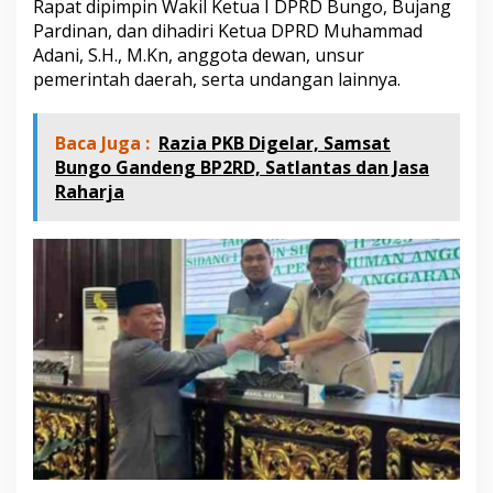
Rapat dipimpin Wakil Ketua I DPRD Bungo, Bujang
S
t
Pardinan, dan dihadiri Ketua DPRD Muhammad
r
Adani, S.H., M.Kn, anggota dewan, unsur
a
pemerintah daerah, serta undangan lainnya.
t
e
g
Baca Juga :
Razia PKB Digelar, Samsat
i
Bungo Gandeng BP2RD, Satlantas dan Jasa
s
T
Raharja
a
h
u
n
A
n
g
g
a
r
a
n
2
0
2