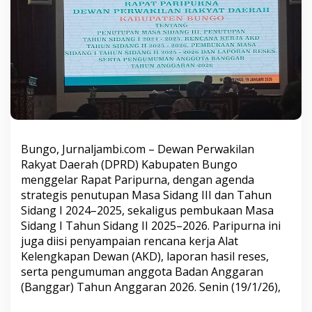
a
p
a
t
P
a
r
i
p
u
r
n
Bungo, Jurnaljambi.com – Dewan Perwakilan
a
Rakyat Daerah (DPRD) Kabupaten Bungo
d
menggelar Rapat Paripurna, dengan agenda
e
n
strategis penutupan Masa Sidang III dan Tahun
g
Sidang I 2024–2025, sekaligus pembukaan Masa
a
Sidang I Tahun Sidang II 2025–2026. Paripurna ini
n
juga diisi penyampaian rencana kerja Alat
A
g
Kelengkapan Dewan (AKD), laporan hasil reses,
e
serta pengumuman anggota Badan Anggaran
n
(Banggar) Tahun Anggaran 2026. Senin (19/1/26),
d
a