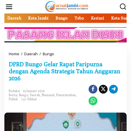
L
e
w
a
Daerah
Kota Jambi
Bungo
Tebo
Kerinci
Kota Sung
t
i
k
e
k
o
Home
/
Daerah
/
Bungo
D
n
P
t
DPRD Bungo Gelar Rapat Paripurna
R
e
D
dengan Agenda Strategis Tahun Anggaran
n
B
2026
u
n
g
Redaksi
19 Januari 2026
Berita
,
Bungo
,
Daerah
,
Nasional
,
Pemerintahan
,
o
Politik
747 Dilihat
G
e
l
a
r
R