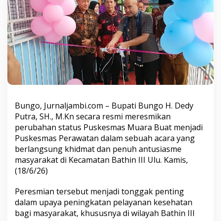
i
k
a
n
P
e
r
u
b
a
h
a
Bungo, Jurnaljambi.com – Bupati Bungo H. Dedy
n
Putra, SH., M.Kn secara resmi meresmikan
S
perubahan status Puskesmas Muara Buat menjadi
t
a
Puskesmas Perawatan dalam sebuah acara yang
t
berlangsung khidmat dan penuh antusiasme
u
masyarakat di Kecamatan Bathin III Ulu. Kamis,
s
(18/6/26)
P
u
s
Peresmian tersebut menjadi tonggak penting
k
dalam upaya peningkatan pelayanan kesehatan
e
bagi masyarakat, khususnya di wilayah Bathin III
s