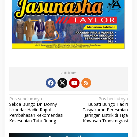
Ikuti Kami
N
Pos sebelumnya
Pos berikutnya
Sekda Bungo Dr. Donny
Bupati Bungo Hadiri
a
Iskandar Hadiri Rapat
Tasyakuran Peresmian
Pembahasan Rekomendasi
Jaringan Listrik di Tiga
v
Kesesuaian Tata Ruang
Kawasan Transmigrasi
i
g