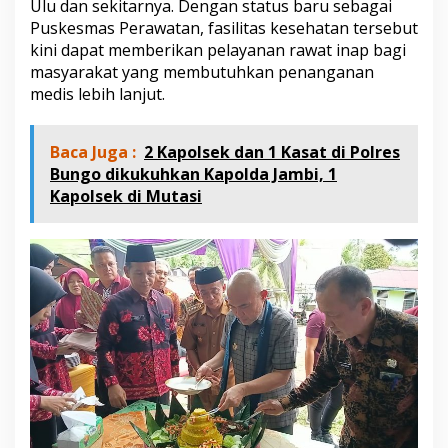
Ulu dan sekitarnya. Dengan status baru sebagai
m
a
Puskesmas Perawatan, fasilitas kesehatan tersebut
s
kini dapat memberikan pelayanan rawat inap bagi
M
masyarakat yang membutuhkan penanganan
u
medis lebih lanjut.
a
r
a
Baca Juga :
2 Kapolsek dan 1 Kasat di Polres
B
u
Bungo dikukuhkan Kapolda Jambi, 1
a
Kapolsek di Mutasi
t
M
e
n
j
a
d
i
P
u
s
k
e
s