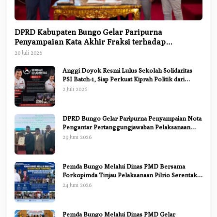
DPRD Kabupaten Bungo Gelar Paripurna
Penyampaian Kata Akhir Fraksi terhadap
Ranperda Pertanggungjawaban APBD 2025
20 Juli 2026
Anggi Doyok Resmi Lulus Sekolah Solidaritas
PSI Batch-1, Siap Perkuat Kiprah Politik dari
Daerah
2 Juli 2026
DPRD Bungo Gelar Paripurna Penyampaian Nota
Pengantar Pertanggungjawaban Pelaksanaan
APBD 2025
29 Juni 2026
Pemda Bungo Melalui Dinas PMD Bersama
Forkopimda Tinjau Pelaksanaan Pilrio Serentak
2026
24 Juni 2026
Pemda Bungo Melalui Dinas PMD Gelar