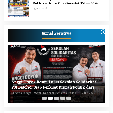
Deklarasi Damai Pilrio Serentak Tahun 2026
15 Juni 2026
Jurnal Peristiwa
W
Anggi Doyok Resmi Lulus Sekolah Solidaritas
M
PSI Batch-1, Siap Perkuat Kiprah Politik dari
Di
Daerah
Di Berita, Bungo, Daerah, Nasional, Peristiwa, Politik
|
2 Juli 2026
Pe