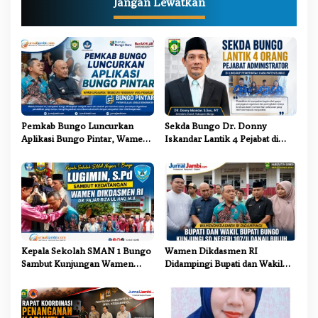
Jangan Lewatkan
a
s
i
p
o
s
Pemkab Bungo Luncurkan
Sekda Bungo Dr. Donny
Aplikasi Bungo Pintar, Wamen
Iskandar Lantik 4 Pejabat di
Dikdasmen: Terobosan
Lingkungan Pemkab Bungo
Pendidikan yang Progresif
Kepala Sekolah SMAN 1 Bungo
Wamen Dikdasmen RI
Sambut Kunjungan Wamen
Didampingi Bupati dan Wakil
Dikdasmen RI, Tinjau Program
Bupati Bungo Tinjau Revitalisasi
PJJ untuk Anak Putus Sekolah
SD Negeri 107/II Danau Buluh