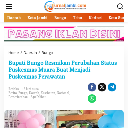
L
e
w
a
Daerah
Kota Jambi
Bungo
Tebo
Kerinci
Kota Sung
t
i
k
e
k
o
Home
/
Daerah
/
Bungo
B
n
u
t
Bupati Bungo Resmikan Perubahan Status
p
e
a
Puskesmas Muara Buat Menjadi
n
t
Puskesmas Perawatan
i
B
u
Redaksi
18 Juni 2026
Berita
,
Bungo
,
Daerah
,
Kesehatan
,
Nasional
,
n
Pemerintahan
840 Dilihat
g
o
R
e
s
m