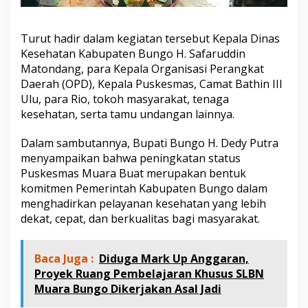
m
a
s
Turut hadir dalam kegiatan tersebut Kepala Dinas
P
Kesehatan Kabupaten Bungo H. Safaruddin
e
Matondang, para Kepala Organisasi Perangkat
r
a
Daerah (OPD), Kepala Puskesmas, Camat Bathin III
w
Ulu, para Rio, tokoh masyarakat, tenaga
a
kesehatan, serta tamu undangan lainnya.
t
a
Dalam sambutannya, Bupati Bungo H. Dedy Putra
n
menyampaikan bahwa peningkatan status
Puskesmas Muara Buat merupakan bentuk
komitmen Pemerintah Kabupaten Bungo dalam
menghadirkan pelayanan kesehatan yang lebih
dekat, cepat, dan berkualitas bagi masyarakat.
Baca Juga :
Diduga Mark Up Anggaran,
Proyek Ruang Pembelajaran Khusus SLBN
Muara Bungo Dikerjakan Asal Jadi