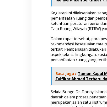
d
i
r
Kegiatan ini dilaksanakan seb
i
pemanfaatan ruang dan pemba
R
ketentuan peraturan perunda
a
Tata Ruang Wilayah (RTRW) yan
p
a
t
Dalam rapat tersebut, para p
P
rekomendasi kesesuaian tata 
e
terkait. Pembahasan dilakuka
m
aspek teknis, lingkungan, sosi
b
a
pemanfaatan ruang yang tertib
h
a
s
Baca Juga :
Taman Kapal Mu
a
Zulfikar Ahmad Terharu d
n
R
e
Sekda Bungo Dr. Donny Iskand
k
daerah dalam proses penataan 
o
merupakan salah satu instru
m
e