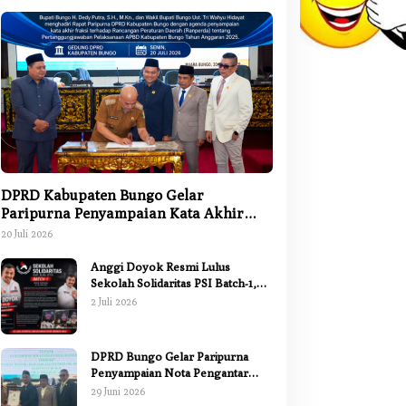
DPRD Kabupaten Bungo Gelar
Paripurna Penyampaian Kata Akhir
Fraksi terhadap Ranperda
20 Juli 2026
Pertanggungjawaban APBD 2025
Anggi Doyok Resmi Lulus
Sekolah Solidaritas PSI Batch-1,
Siap Perkuat Kiprah Politik dari
2 Juli 2026
Daerah
DPRD Bungo Gelar Paripurna
Penyampaian Nota Pengantar
Pertanggungjawaban Pelaksanaan
29 Juni 2026
APBD 2025