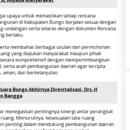
agai upaya untuk memastikan setiap rencana
ngunan di Kabupaten Bungo berjalan sesuai dengan
ng-undangan serta selaras dengan dokumen Rencana
g berlaku.
eserta membahas berbagai usulan dan permohonan
ruang yang diajukan masyarakat maupun pihak
n secara komprehensif dengan mempertimbangkan
al, serta arah pembangunan daerah agar tercipta
, aman, dan berkelanjutan.
ara Bungo Akhirnya Direvitalisasi, Drs. H
an Bangga
ar menegaskan pentingnya sinergi antar perangkat
ruang. Menurutnya, kesesuaian tata ruang
Bupati Bungo Pimpin Apel
men penting dalam mendukung pembangunan daerah
Pengukuhan dan Simulasi SOP