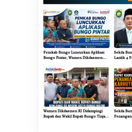
a
s
i
p
o
s
Pemkab Bungo Luncurkan Aplikasi
Sekda Bun
Bungo Pintar, Wamen Dikdasmen:
Lantik 4 P
Terobosan Pendidikan yang
Pemkab B
Progresif
Wamen Dikdasmen RI Didampingi
Sekda Bun
Bupati dan Wakil Bupati Bungo Tinjau
Penangana
Revitalisasi SD Negeri 107/II Danau
Sinergi Li
Buluh