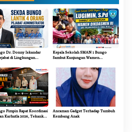
go Dr. Donny Iskandar
Kepala Sekolah SMAN 1 Bungo
ejabat di Lingkungan
Sambut Kunjungan Wamen
ungo
Dikdasmen RI, Tinjau Program PJJ
untuk Anak Putus Sekolah
go Pimpin Rapat Koordinasi
Ancaman Gadget Terhadap Tumbuh
n Karhutla 2026, Tekankan
Kembang Anak
ntas Sektor