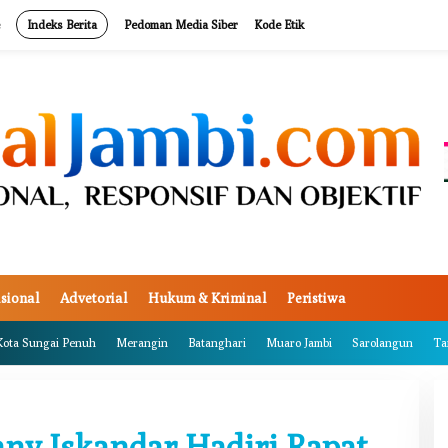
Indeks Berita
Pedoman Media Siber
Kode Etik
sional
Advetorial
Hukum & Kriminal
Peristiwa
Kota Sungai Penuh
Merangin
Batanghari
Muaro Jambi
Sarolangun
Ta
ny Iskandar Hadiri Rapat