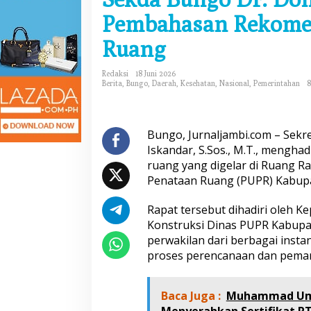
d
Pembahasan Rekomen
a
B
Ruang
u
n
g
Redaksi
18 Juni 2026
o
Berita
,
Bungo
,
Daerah
,
Kesehatan
,
Nasional
,
Pemerintahan
8
D
r
.
D
Bungo, Jurnaljambi.com – Sekr
o
Iskandar, S.Sos., M.T., mengha
n
ruang yang digelar di Ruang 
n
Penataan Ruang (PUPR) Kabupa
y
I
s
Rapat tersebut dihadiri oleh K
k
Konstruksi Dinas PUPR Kabupate
a
perwakilan dari berbagai instan
n
proses perencanaan dan peman
d
a
r
Baca Juga :
H
Muhammad Umar
a
Menyerahkan Sertifikat P