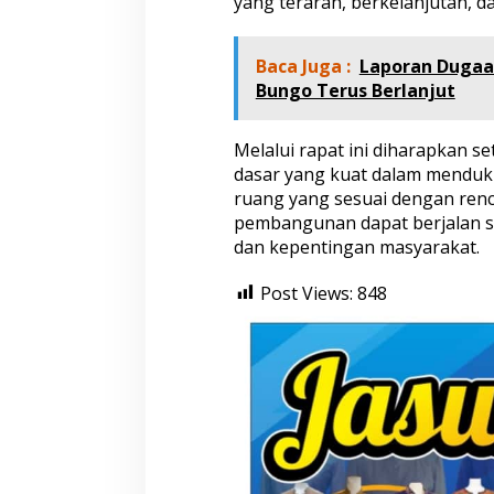
yang terarah, berkelanjutan, 
n
d
a
Baca Juga :
Laporan Dugaan
s
Bungo Terus Berlanjut
i
K
e
Melalui rapat ini diharapkan s
s
dasar yang kuat dalam menduk
e
s
ruang yang sesuai dengan ren
u
pembangunan dapat berjalan s
a
dan kepentingan masyarakat.
i
a
Post Views:
848
n
T
a
t
a
R
u
a
n
g