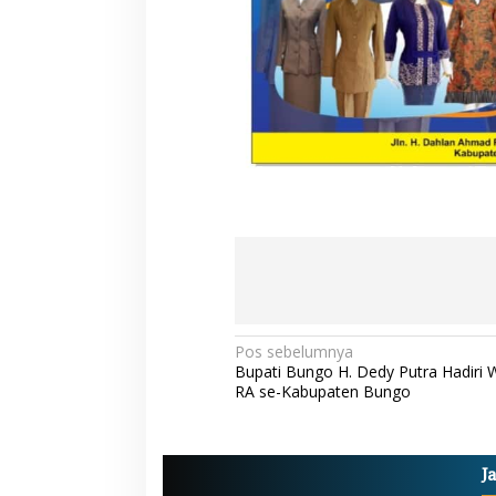
N
Pos sebelumnya
Bupati Bungo H. Dedy Putra Hadiri 
a
RA se-Kabupaten Bungo
v
i
g
J