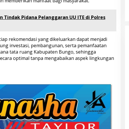
dan memberikan manfaat bagi masyarakat.
Kampung Siaga Bencana Jaya Setia
Di Advetorial, Berita, Bungo, Daerah, Hukum &
Kriminal, Kesehatan, Nasional, Pemerintahan,
Peristiwa
|
30 Juli 2026
 Tindak Pidana Pelanggaran UU ITE di Polres
etiap rekomendasi yang dikeluarkan dapat menjadi
ung investasi, pembangunan, serta pemanfaatan
cana tata ruang Kabupaten Bungo, sehingga
ecara optimal tanpa mengabaikan aspek lingkungan