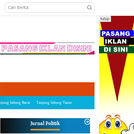
tutup
njung Jabung Barat
Tanjung Jabung Timur
Jurnal Politik