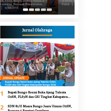
Kiprah Politik dari Daerah
Luka Bacok
Di Berita, Bungo, Daerah, Nasional, Peristiwa,
Di Berita, Bungo, Daerah,
Politik
|
2 Juli 2026
Kesehatan, Nasional, Pemer
Juni 2026
Jurnal Olahraga
1
Bupati Bungo Resmi Buka Ajang Talenta
O2SN, FLS3N dan GSI Tingkat Kabupaten
Bungo 2026
2
SDN 81/II Muara Bungo Juara Umum O2SN,
Borong 5 Prestasi Gemilang