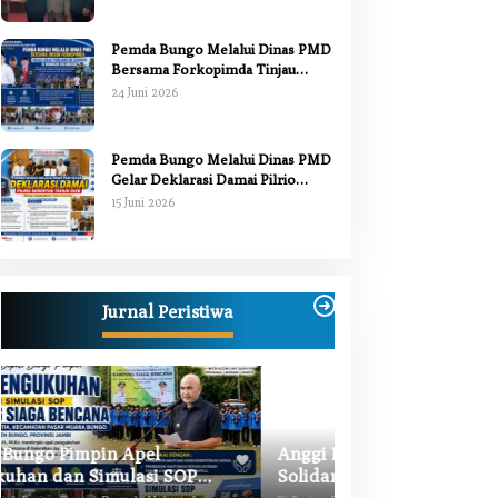
Pemda Bungo Melalui Dinas PMD
Bersama Forkopimda Tinjau
Pelaksanaan Pilrio Serentak 2026
24 Juni 2026
Pemda Bungo Melalui Dinas PMD
Gelar Deklarasi Damai Pilrio
Serentak Tahun 2026
15 Juni 2026
Jurnal Peristiwa
Anggi Doyok Resmi Lulus Sekolah
Warga Bungo Did
Solidaritas PSI Batch-1, Siap Perkuat
Begal, Meninggal