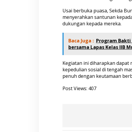
d
i
Usai berbuka puasa, Sekda Bu
K
menyerahkan santunan kepada 
a
dukungan kepada mereka.
n
t
o
r
Baca Juga :
Program Bakti
P
bersama Lapas Kelas IIB 
T
.
B
Kegiatan ini diharapkan dapat
D
kepedulian sosial di tengah m
M
penuh dengan keutamaan berb
U
Post Views:
407