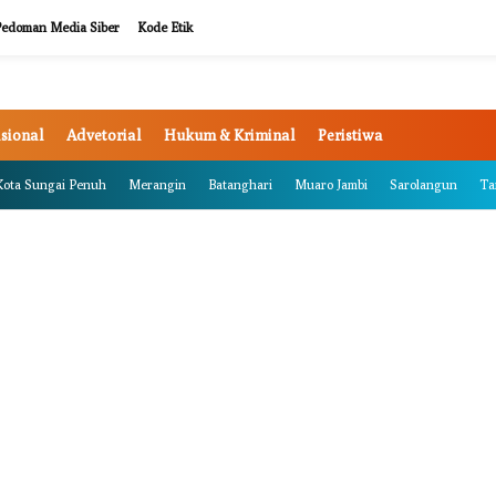
edoman Media Siber
Kode Etik
sional
Advetorial
Hukum & Kriminal
Peristiwa
Kota Sungai Penuh
Merangin
Batanghari
Muaro Jambi
Sarolangun
Ta