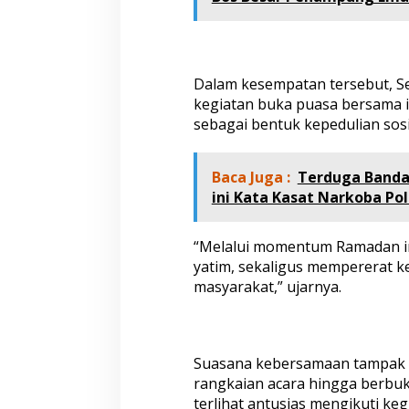
e
r
s
a
m
Dalam kesempatan tersebut, 
a
kegiatan buka puasa bersama in
d
a
sebagai bentuk kepedulian sosi
n
S
a
Baca Juga :
Terduga Banda
n
ini Kata Kasat Narkoba Po
t
u
n
“Melalui momentum Ramadan in
i
yatim, sekaligus mempererat
A
masyarakat,” ujarnya.
n
a
k
Y
a
Suasana kebersamaan tampak t
t
rangkaian acara hingga berbuk
i
m
terlihat antusias mengikuti keg