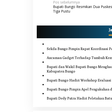
N
Pos sebelumnya
Bupati Bungo Resmikan Dua Puske
a
Tiga Pustu
v
i
g
J
a
s
Sekda Bungo Pimpin Rapat Koordinasi Pe
i
p
Ancaman Gadget Terhadap Tumbuh Ke
o
Bupati dan Wakil Bupati Bungo Menghad
Kabupaten Bungo
s
Bupati Bungo Hadiri Workshop Evaluas
Bupati Bungo Pimpin Apel Pengukuhan d
Bupati Dedy Putra Hadiri Peletakan Batu