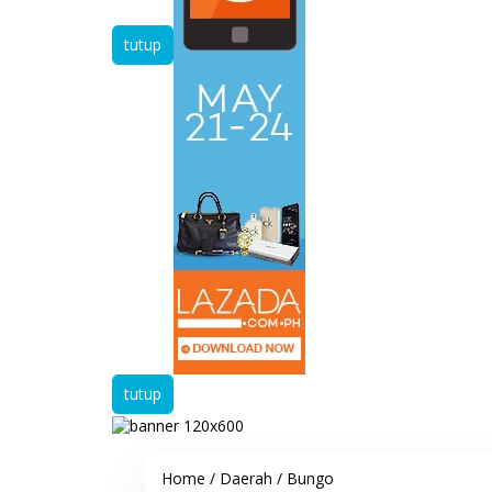
tutup
tutup
Home
/
Daerah
/
Bungo
S