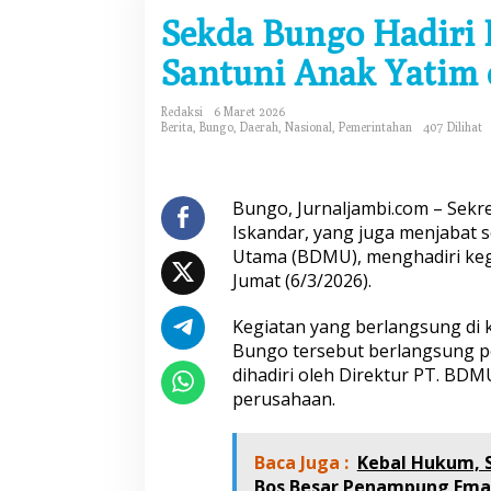
e
Sekda Bungo Hadiri
k
d
Santuni Anak Yatim
a
B
u
Redaksi
6 Maret 2026
n
Berita
,
Bungo
,
Daerah
,
Nasional
,
Pemerintahan
407 Dilihat
g
o
H
a
Bungo, Jurnaljambi.com – Sekr
d
Iskandar, yang juga menjabat 
i
Utama (BDMU), menghadiri keg
r
Jumat (6/3/2026).
i
B
u
Kegiatan yang berlangsung di
k
Bungo tersebut berlangsung p
a
dihadiri oleh Direktur PT. BD
P
perusahaan.
u
a
s
a
Baca Juga :
Kebal Hukum, S
B
Bos Besar Penampung Emas