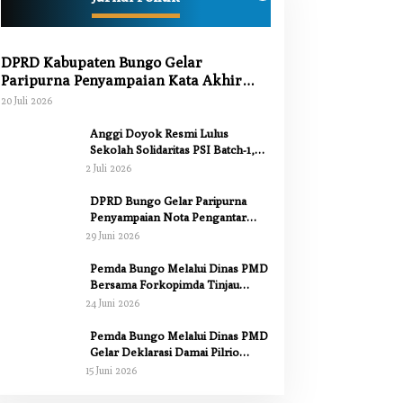
DPRD Kabupaten Bungo Gelar
Paripurna Penyampaian Kata Akhir
Fraksi terhadap Ranperda
20 Juli 2026
Pertanggungjawaban APBD 2025
Anggi Doyok Resmi Lulus
Sekolah Solidaritas PSI Batch-1,
Siap Perkuat Kiprah Politik dari
2 Juli 2026
Daerah
DPRD Bungo Gelar Paripurna
Penyampaian Nota Pengantar
Pertanggungjawaban Pelaksanaan
29 Juni 2026
APBD 2025
Pemda Bungo Melalui Dinas PMD
Bersama Forkopimda Tinjau
Pelaksanaan Pilrio Serentak 2026
24 Juni 2026
Pemda Bungo Melalui Dinas PMD
Gelar Deklarasi Damai Pilrio
Serentak Tahun 2026
15 Juni 2026