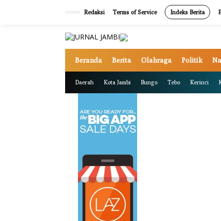
L
e
Redaksi
Terms of Service
Indeks Berita
P
w
a
t
i
k
Beranda
Berita
Olahraga
Politik
Na
e
k
Daerah
Kota Jambi
Bungo
Tebo
Kerinci
o
n
t
e
n