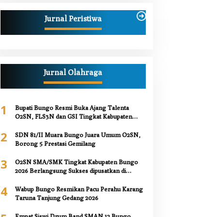
Jurnal Peristiwa
Jurnal Olahraga
1
Bupati Bungo Resmi Buka Ajang Talenta
O2SN, FLS3N dan GSI Tingkat Kabupaten
Bungo 2026
2
SDN 81/II Muara Bungo Juara Umum O2SN,
Borong 5 Prestasi Gemilang
3
O2SN SMA/SMK Tingkat Kabupaten Bungo
2026 Berlangsung Sukses dipusatkan di
SMAN 12 Bungo,
4
Wabup Bungo Resmikan Pacu Perahu Karang
Taruna Tanjung Gedang 2026
Empat Siswi Drum Band SMAN 12 Bungo